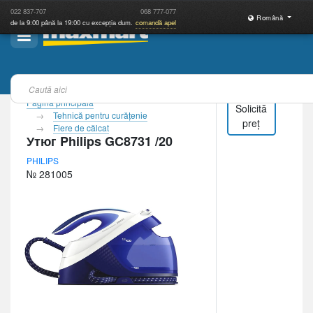
022
837-707
068
777-077
Română
de la 9:00 până la 19:00 cu excepția dum.
comandă apel
Pagina principală
Solicită
Tehnică pentru curăţenie
preț
Fiere de călcat
Утюг Philips GC8731 /20
PHILIPS
№ 281005