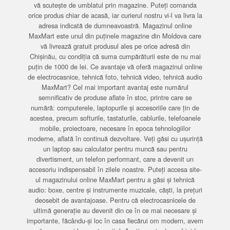
vă scutește de umblatul prin magazine. Puteți comanda
orice produs chiar de acasă, iar curierul nostru vi-l va livra la
adresa indicată de dumneavoastră. Magazinul online
MaxMart este unul din puținele magazine din Moldova care
vă livrează gratuit produsul ales pe orice adresă din
Chișinău, cu condiția că suma cumpărăturii este de nu mai
puțin de 1000 de lei. Ce avantaje vă oferă magazinul online
de electrocasnice, tehnică foto, tehnică video, tehnică audio
MaxMart? Cel mai important avantaj este numărul
semnificativ de produse aflate în stoc, printre care se
numără: computerele, laptopurile și accesoriile care țin de
acestea, precum softurile, tastaturile, cablurile, telefoanele
mobile, proiectoare, necesare în epoca tehnologiilor
moderne, aflată în continuă dezvoltare. Veți găsi cu ușurință
un laptop sau calculator pentru muncă sau pentru
divertisment, un telefon performant, care a devenit un
accesoriu indispensabil în zilele noastre. Puteți accesa site-
ul magazinului online MaxMart pentru a găsi și tehnică
audio: boxe, centre și instrumente muzicale, căști, la prețuri
deosebit de avantajoase. Pentru că electrocasnicele de
ultimă generație au devenit din ce în ce mai necesare și
importante, făcându-și loc în casa fiecărui om modern, avem