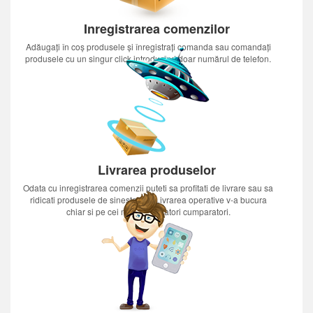
Inregistrarea comenzilor
Adăugați în coș produsele și înregistrați comanda sau comandați
produsele cu un singur click introducînd doar numărul de telefon.
Livrarea produselor
Odata cu inregistrarea comenzii puteti sa profitati de livrare sau sa
ridicati produsele de sinestatator.Livrarea operative v-a bucura
chiar si pe cei mai nerabdatori cumparatori.