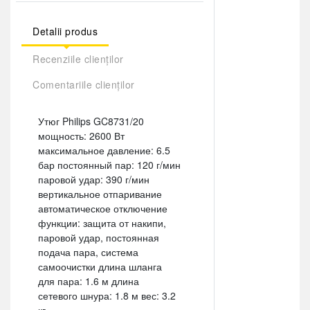
Detalii produs
Recenziile clienților
Comentariile clienților
Утюг Philips GC8731/20
мощность: 2600 Вт
максимальное давление: 6.5
бар постоянный пар: 120 г/мин
паровой удар: 390 г/мин
вертикальное отпаривание
автоматическое отключение
функции: защита от накипи,
паровой удар, постоянная
подача пара, система
самоочистки длина шланга
для пара: 1.6 м длина
сетевого шнура: 1.8 м вес: 3.2
кг