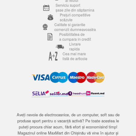
al leului
Serviciu suport
șase zile din săptamina
Prețuri competitive
scăzute
Calitate si garantie
comenzii dumneavoastra
Posibilitatea de
a cumpara in credit
Livrare
rapida
Cea mai mare
listă de articole
Aveți nevoie de electrocasnice, de un computer, soft sau de
produse sport pentru o vacanță activă? Pe toate acestea le
puteți procura chiar acum, fără efort și economisind timp!
Magazinul online MaxMart din Chișinău vă vine în ajutor și