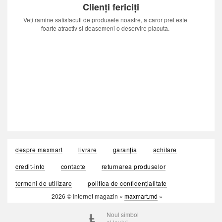
Clienți fericiți
Veți ramine satisfacuti de produsele noastre, a caror pret este
foarte atractiv si deasemeni o deservire placuta.
despre maxmart
livrare
garanția
achitare
credit-info
contacte
returnarea produselor
termeni de utilizare
politica de confidențialitate
2026 © Internet magazin «
maxmart.md
»
Noul simbol