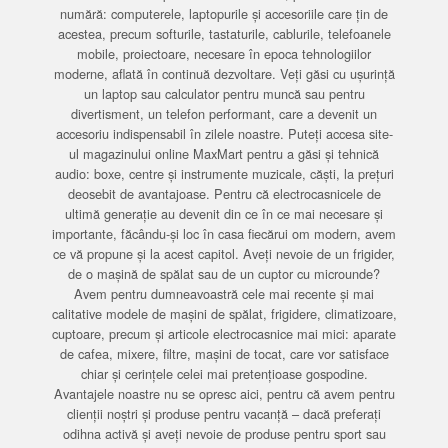
numără: computerele, laptopurile și accesoriile care țin de
acestea, precum softurile, tastaturile, cablurile, telefoanele
mobile, proiectoare, necesare în epoca tehnologiilor
moderne, aflată în continuă dezvoltare. Veți găsi cu ușurință
un laptop sau calculator pentru muncă sau pentru
divertisment, un telefon performant, care a devenit un
accesoriu indispensabil în zilele noastre. Puteți accesa site-
ul magazinului online MaxMart pentru a găsi și tehnică
audio: boxe, centre și instrumente muzicale, căști, la prețuri
deosebit de avantajoase. Pentru că electrocasnicele de
ultimă generație au devenit din ce în ce mai necesare și
importante, făcându-și loc în casa fiecărui om modern, avem
ce vă propune și la acest capitol. Aveți nevoie de un frigider,
de o mașină de spălat sau de un cuptor cu microunde?
Avem pentru dumneavoastră cele mai recente și mai
calitative modele de mașini de spălat, frigidere, climatizoare,
cuptoare, precum și articole electrocasnice mai mici: aparate
de cafea, mixere, filtre, mașini de tocat, care vor satisface
chiar și cerințele celei mai pretențioase gospodine.
Avantajele noastre nu se opresc aici, pentru că avem pentru
clienții noștri și produse pentru vacanță – dacă preferați
odihna activă și aveți nevoie de produse pentru sport sau