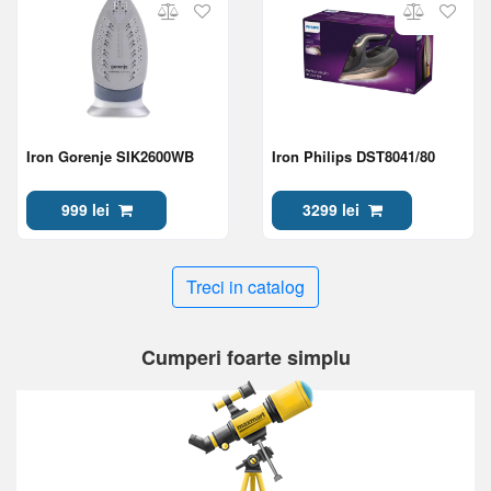
Iron Gorenje SIK2600WB
Iron Philips DST8041/80
999 lei
3299 lei
Treci in catalog
Cumperi foarte simplu