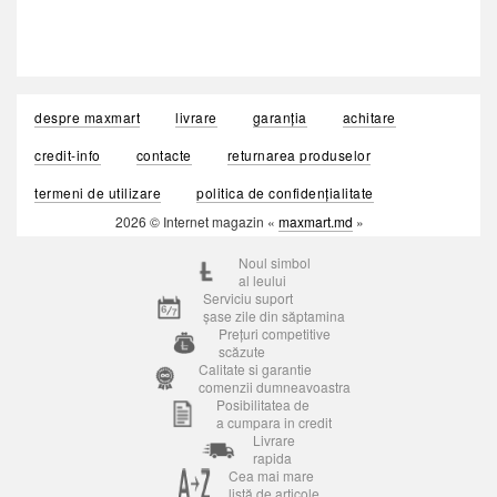
despre maxmart
livrare
garanția
achitare
credit-info
contacte
returnarea produselor
termeni de utilizare
politica de confidențialitate
2026 © Internet magazin «
maxmart.md
»
Noul simbol
al leului
Serviciu suport
șase zile din săptamina
Prețuri competitive
scăzute
Calitate si garantie
comenzii dumneavoastra
Posibilitatea de
a cumpara in credit
Livrare
rapida
Cea mai mare
listă de articole