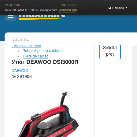
022
837-707
068
777-077
Română
de la 9:00 până la 19:00 cu excepția dum.
comandă apel
Pagina principală
Solicită
Tehnică pentru curăţenie
preț
Fiere de călcat
Утюг DEAWOO DSI3000R
DAEWOO
№ 291906