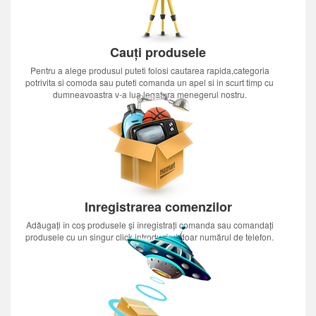
Cauți produsele
Pentru a alege produsul puteti folosi cautarea rapida,categoria
potrivita si comoda sau puteti comanda un apel si in scurt timp cu
dumneavoastra v-a lua legatura menegerul nostru.
Inregistrarea comenzilor
Adăugați în coș produsele și înregistrați comanda sau comandați
produsele cu un singur click introducînd doar numărul de telefon.