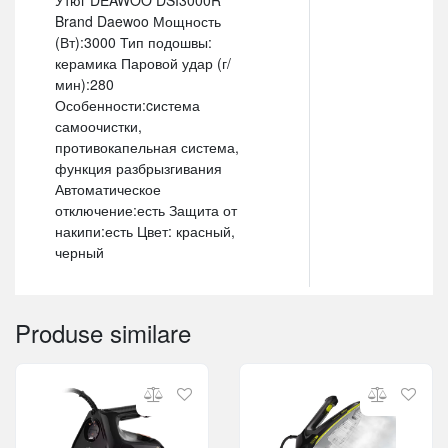
Brand Daewoo Мощность
(Вт):3000 Тип подошвы:
керамика Паровой удар (г/
мин):280
Особенности:cистема
самоочистки,
противокапельная система,
функция разбрызгивания
Автоматическое
отключение:есть Защита от
накипи:есть Цвет: красный,
черный
Produse similare