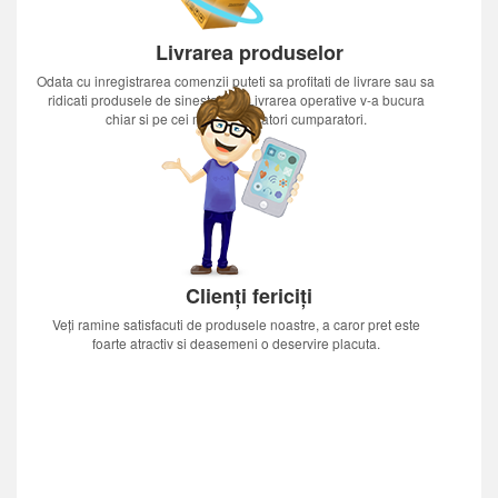
Livrarea produselor
Odata cu inregistrarea comenzii puteti sa profitati de livrare sau sa
ridicati produsele de sinestatator.Livrarea operative v-a bucura
chiar si pe cei mai nerabdatori cumparatori.
Clienți fericiți
Veți ramine satisfacuti de produsele noastre, a caror pret este
foarte atractiv si deasemeni o deservire placuta.