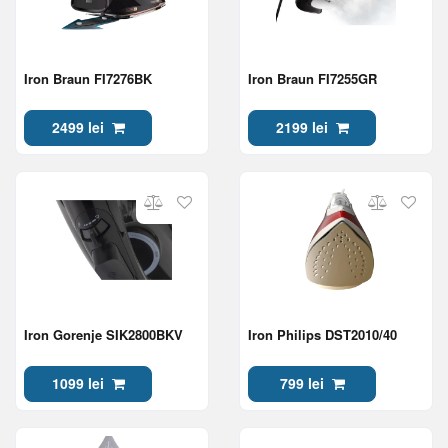
Iron Braun FI7276BK
Iron Braun FI7255GR
2499 lei
2199 lei
Iron Gorenje SIK2800BKV
Iron Philips DST2010/40
1099 lei
799 lei