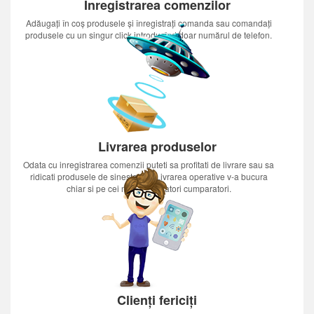
Inregistrarea comenzilor
Adăugați în coș produsele și înregistrați comanda sau comandați
produsele cu un singur click introducînd doar numărul de telefon.
Livrarea produselor
Odata cu inregistrarea comenzii puteti sa profitati de livrare sau sa
ridicati produsele de sinestatator.Livrarea operative v-a bucura
chiar si pe cei mai nerabdatori cumparatori.
Clienți fericiți