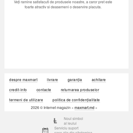
Veți ramine satisfacuti de produsele noastre, a caror pret este
foarte atractiv si deasemeni o deservire placuta.
despre maxmart
livrare
garanția
achitare
credit-info
contacte
returnarea produselor
termeni de utilizare
politica de confidențialitate
2026 © Internet magazin «
maxmart.md
»
Noul simbol
al leului
Serviciu suport
șase zile din săptamina