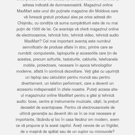
adresa indicată de dumneavoastră. Magazinul online
MaxMart este unul din puținele magazine din Moldova care
vă livrează gratuit produsul ales pe orice adresă din
Chișinău, cu condiția că suma cumpărăturii este de nu mai
puțin de 1000 de lei. Ce avantaje vă oferă magazinul online
de electrocasnice, tehnică foto, tehnică video, tehnică audio
MaxMart? Cel mai important avantaj este numărul
semnificativ de produse aflate în stoc, printre care se
numără: computerele, laptopurile și accesoriile care țin de
acestea, precum softurile, tastaturile, cablurile, telefoanele
mobile, proiectoare, necesare în epoca tehnologiilor
moderne, aflată în continuă dezvoltare. Veți găsi cu ușurință
un laptop sau calculator pentru muncă sau pentru
divertisment, un telefon performant, care a devenit un
accesoriu indispensabil în zilele noastre. Puteți accesa site-
ul magazinului online MaxMart pentru a găsi și tehnică
audio: boxe, centre și instrumente muzicale, căști, la prețuri
deosebit de avantajoase. Pentru că electrocasnicele de
ultimă generație au devenit din ce în ce mai necesare și
importante, făcându-și loc în casa fiecărui om modern, avem
ce vă propune și la acest capitol. Aveți nevoie de un frigider,
de o mașină de spălat sau de un cuptor cu microunde?