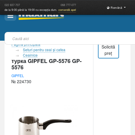
022
837-707
068
777-077
Română
de la 9:00 până la 19:00 cu excepția dum.
comandă apel
Pagina principală
Solicită
Seturi pentru ceai şi cafea
preț
Ceainice
турка GIPFEL GP-5576 GP-
5576
GIPFEL
№ 224730