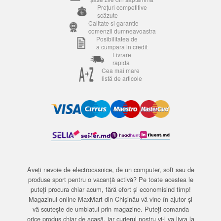
Prețuri competitive
scăzute
Calitate si garantie
comenzii dumneavoastra
Posibilitatea de
a cumpara in credit
Livrare
rapida
Cea mai mare
listă de articole
Aveți nevoie de electrocasnice, de un computer, soft sau de
produse sport pentru o vacanță activă? Pe toate acestea le
puteți procura chiar acum, fără efort și economisind timp!
Magazinul online MaxMart din Chișinău vă vine în ajutor și
vă scutește de umblatul prin magazine. Puteți comanda
orice produs chiar de acasă, iar curierul nostru vi-l va livra la