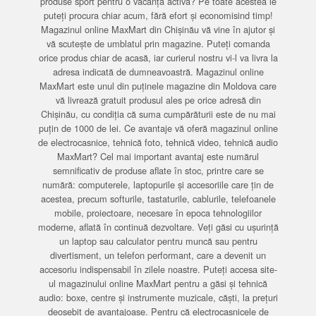
produse sport pentru o vacanță activă? Pe toate acestea le
puteți procura chiar acum, fără efort și economisind timp!
Magazinul online MaxMart din Chișinău vă vine în ajutor și
vă scutește de umblatul prin magazine. Puteți comanda
orice produs chiar de acasă, iar curierul nostru vi-l va livra la
adresa indicată de dumneavoastră. Magazinul online
MaxMart este unul din puținele magazine din Moldova care
vă livrează gratuit produsul ales pe orice adresă din
Chișinău, cu condiția că suma cumpărăturii este de nu mai
puțin de 1000 de lei. Ce avantaje vă oferă magazinul online
de electrocasnice, tehnică foto, tehnică video, tehnică audio
MaxMart? Cel mai important avantaj este numărul
semnificativ de produse aflate în stoc, printre care se
numără: computerele, laptopurile și accesoriile care țin de
acestea, precum softurile, tastaturile, cablurile, telefoanele
mobile, proiectoare, necesare în epoca tehnologiilor
moderne, aflată în continuă dezvoltare. Veți găsi cu ușurință
un laptop sau calculator pentru muncă sau pentru
divertisment, un telefon performant, care a devenit un
accesoriu indispensabil în zilele noastre. Puteți accesa site-
ul magazinului online MaxMart pentru a găsi și tehnică
audio: boxe, centre și instrumente muzicale, căști, la prețuri
deosebit de avantajoase. Pentru că electrocasnicele de