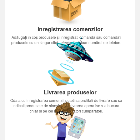
Inregistrarea comenzilor
Adăugați în coș produsele și înregistrați comanda sau comandați
produsele cu un singur click introducînd doar numărul de telefon.
Livrarea produselor
Odata cu inregistrarea comenzii puteti sa profitati de livrare sau sa
ridicati produsele de sinestatator.Livrarea operative v-a bucura
chiar si pe cei mai nerabdatori cumparatori.