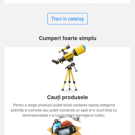
Treci in catalog
Cumperi foarte simplu
Cauți produsele
Pentru a alege produsul puteti folosi cautarea rapida,categoria
potrivita si comoda sau puteti comanda un apel si in scurt timp cu
dumneavoastra v-a lua legatura menegerul nostru.