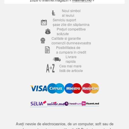
Noul simbol
al leului
Serviciu suport
șase zile din săptamina
Prețuri competitive
scăzute
Calitate si garantie
comenzii dumneavoastra
Posibilitatea de
a cumpara in credit
Livrare
rapida
Cea mai mare
listă de articole
Aveți nevoie de electrocasnice, de un computer, soft sau de