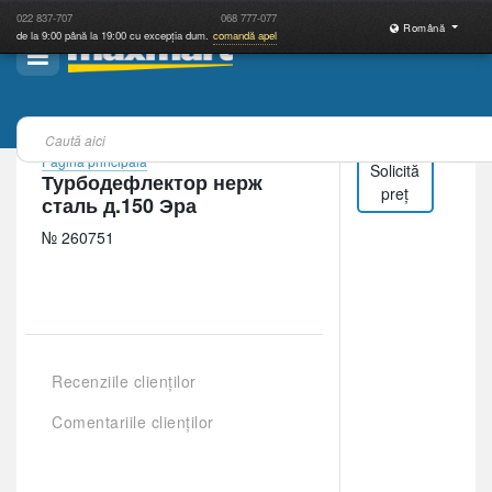
022
837-707
068
777-077
Română
de la 9:00 până la 19:00 cu excepția dum.
comandă apel
Pagina principală
Solicită
Турбодефлектор нерж
preț
сталь д.150 Эра
№ 260751
Recenziile clienților
Comentariile clienților