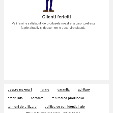
Clienți fericiți
Veți ramine satisfacuti de produsele noastre, a caror pret este
foarte atractiv si deasemeni o deservire placuta.
despre maxmart
livrare
garanția
achitare
credit-info
contacte
returnarea produselor
termeni de utilizare
politica de confidențialitate
2026 © Internet magazin «
maxmart.md
»