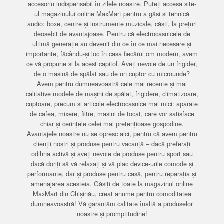
accesoriu indispensabil în zilele noastre. Puteți accesa site-
ul magazinului online MaxMart pentru a găsi și tehnică
audio: boxe, centre și instrumente muzicale, căști, la prețuri
deosebit de avantajoase. Pentru că electrocasnicele de
ultimă generație au devenit din ce în ce mai necesare și
importante, făcându-și loc în casa fiecărui om modern, avem
ce vă propune și la acest capitol. Aveți nevoie de un frigider,
de o mașină de spălat sau de un cuptor cu microunde?
Avem pentru dumneavoastră cele mai recente și mai
calitative modele de mașini de spălat, frigidere, climatizoare,
cuptoare, precum și articole electrocasnice mai mici: aparate
de cafea, mixere, filtre, mașini de tocat, care vor satisface
chiar și cerințele celei mai pretențioase gospodine.
Avantajele noastre nu se opresc aici, pentru că avem pentru
clienții noștri și produse pentru vacanță – dacă preferați
odihna activă și aveți nevoie de produse pentru sport sau
dacă doriți să vă relaxați și vă plac device-urile comode și
performante, dar și produse pentru casă, pentru reparația și
amenajarea acesteia. Găsiți de toate la magazinul online
MaxMart din Chișinău, creat anume pentru comoditatea
dumneavoastră! Vă garantăm calitate înaltă a produselor
noastre și promptitudine!