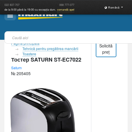
022
837-707
068
777-077
Română
de la 9:00 până la 19:00 cu excepția dum.
comandă apel
Pagina principală
Solicită
Tehnică pentru pregătirea mancării
preț
Toastere
Тостер SATURN ST-EC7022
Saturn
№ 205405