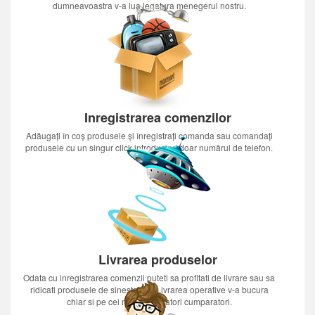
dumneavoastra v-a lua legatura menegerul nostru.
Inregistrarea comenzilor
Adăugați în coș produsele și înregistrați comanda sau comandați
produsele cu un singur click introducînd doar numărul de telefon.
Livrarea produselor
Odata cu inregistrarea comenzii puteti sa profitati de livrare sau sa
ridicati produsele de sinestatator.Livrarea operative v-a bucura
chiar si pe cei mai nerabdatori cumparatori.