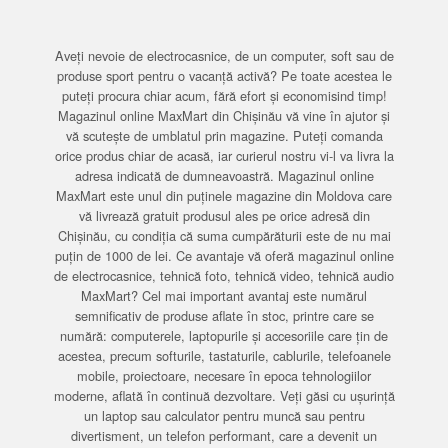
Aveți nevoie de electrocasnice, de un computer, soft sau de
produse sport pentru o vacanță activă? Pe toate acestea le
puteți procura chiar acum, fără efort și economisind timp!
Magazinul online MaxMart din Chișinău vă vine în ajutor și
vă scutește de umblatul prin magazine. Puteți comanda
orice produs chiar de acasă, iar curierul nostru vi-l va livra la
adresa indicată de dumneavoastră. Magazinul online
MaxMart este unul din puținele magazine din Moldova care
vă livrează gratuit produsul ales pe orice adresă din
Chișinău, cu condiția că suma cumpărăturii este de nu mai
puțin de 1000 de lei. Ce avantaje vă oferă magazinul online
de electrocasnice, tehnică foto, tehnică video, tehnică audio
MaxMart? Cel mai important avantaj este numărul
semnificativ de produse aflate în stoc, printre care se
numără: computerele, laptopurile și accesoriile care țin de
acestea, precum softurile, tastaturile, cablurile, telefoanele
mobile, proiectoare, necesare în epoca tehnologiilor
moderne, aflată în continuă dezvoltare. Veți găsi cu ușurință
un laptop sau calculator pentru muncă sau pentru
divertisment, un telefon performant, care a devenit un