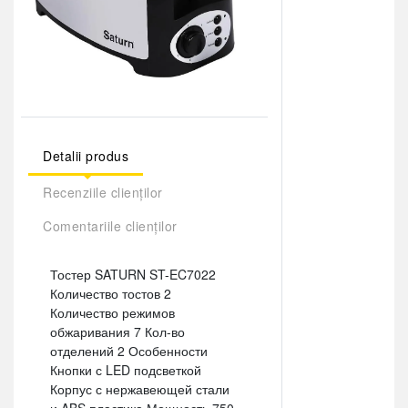
Detalii produs
Recenziile clienților
Comentariile clienților
Тостер SATURN ST-EC7022
Количество тостов 2
Количество режимов
обжаривания 7 Кол-во
отделений 2 Особенности
Кнопки с LED подсветкой
Корпус с нержавеющей стали
и ABS пластика Мощность 750