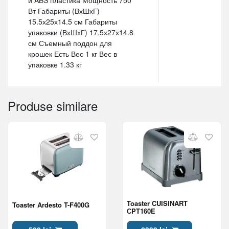
Вт Габариты (ВхШхГ)
15.5х25х14.5 см Габариты
упаковки (ВхШхГ) 17.5х27х14.8
см Съемный поддон для
крошек Есть Вес 1 кг Вес в
упаковке 1.33 кг
Produse similare
Toaster CUISINART
Toaster Ardesto T-F400G
СPT160E