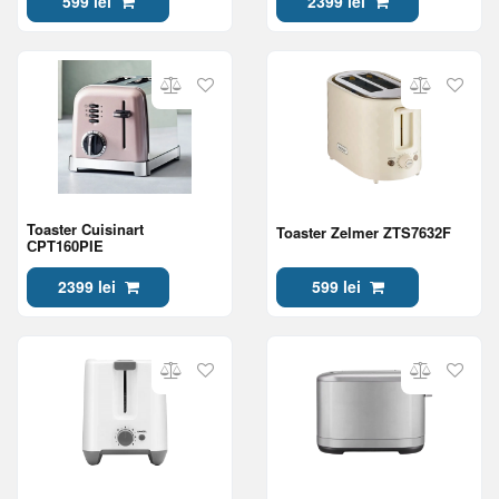
599 lei
2399 lei
Toaster Cuisinart
Toaster Zelmer ZTS7632F
СPT160PIE
2399 lei
599 lei