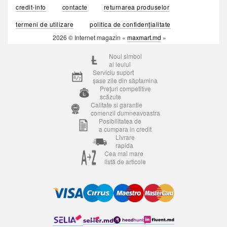
credit-info
contacte
returnarea produselor
termeni de utilizare
politica de confidențialitate
2026 © Internet magazin «
maxmart.md
»
Noul simbol
al leului
Serviciu suport
șase zile din săptamina
Prețuri competitive
scăzute
Calitate si garantie
comenzii dumneavoastra
Posibilitatea de
a cumpara in credit
Livrare
rapida
Cea mai mare
listă de articole