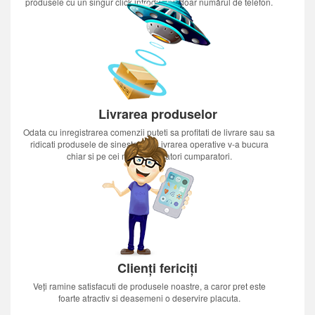
produsele cu un singur click introducînd doar numărul de telefon.
Livrarea produselor
Odata cu inregistrarea comenzii puteti sa profitati de livrare sau sa
ridicati produsele de sinestatator.Livrarea operative v-a bucura
chiar si pe cei mai nerabdatori cumparatori.
Clienți fericiți
Veți ramine satisfacuti de produsele noastre, a caror pret este
foarte atractiv si deasemeni o deservire placuta.