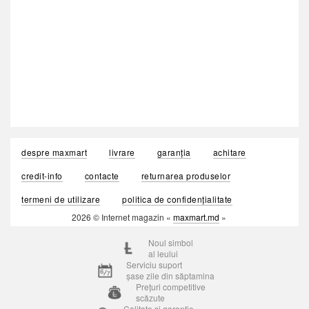
despre maxmart
livrare
garanția
achitare
credit-info
contacte
returnarea produselor
termeni de utilizare
politica de confidențialitate
2026 © Internet magazin «
maxmart.md
»
Noul simbol
al leului
Serviciu suport
șase zile din săptamina
Prețuri competitive
scăzute
Calitate si garantie