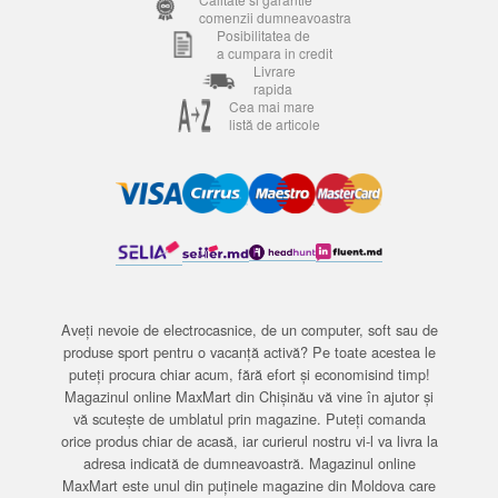
comenzii dumneavoastra
Posibilitatea de
a cumpara in credit
Livrare
rapida
Cea mai mare
listă de articole
Aveți nevoie de electrocasnice, de un computer, soft sau de
produse sport pentru o vacanță activă? Pe toate acestea le
puteți procura chiar acum, fără efort și economisind timp!
Magazinul online MaxMart din Chișinău vă vine în ajutor și
vă scutește de umblatul prin magazine. Puteți comanda
orice produs chiar de acasă, iar curierul nostru vi-l va livra la
adresa indicată de dumneavoastră. Magazinul online
MaxMart este unul din puținele magazine din Moldova care