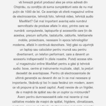
vă livrează gratuit produsul ales pe orice adresă din
Chișinău, cu condiția că suma cumpărăturii este de nu mai
puțin de 1000 de lei. Ce avantaje vă oferă magazinul online
de electrocasnice, tehnică foto, tehnică video, tehnică audio
MaxMart? Cel mai important avantaj este numărul
semnificativ de produse aflate în stoc, printre care se
numără: computerele, laptopurile și accesoriile care țin de
acestea, precum softurile, tastaturile, cablurile, telefoanele
mobile, proiectoare, necesare în epoca tehnologiilor
moderne, aflată în continuă dezvoltare. Veți găsi cu ușurință
un laptop sau calculator pentru muncă sau pentru
divertisment, un telefon performant, care a devenit un
accesoriu indispensabil în zilele noastre. Puteți accesa site-
ul magazinului online MaxMart pentru a găsi și tehnică
audio: boxe, centre și instrumente muzicale, căști, la prețuri
deosebit de avantajoase. Pentru că electrocasnicele de
ultimă generație au devenit din ce în ce mai necesare și
importante, făcându-și loc în casa fiecărui om modern, avem
ce vă propune și la acest capitol. Aveți nevoie de un frigider,
de o mașină de spălat sau de un cuptor cu microunde?
Avem pentru dumneavoastră cele mai recente și mai
calitative modele de mașini de spălat, frigidere, climatizoare,