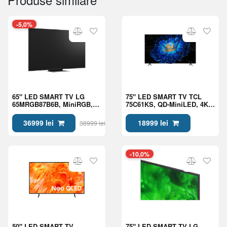
-5,0%
65" LED SMART TV LG
75" LED SMART TV TCL
65MRGB87B6B, MiniRGB,
75C61KS, QD-MiniLED, 4K
4K UHD, webOS, Black
UHD, Google TV, Black
36999 lei
18999 lei
38999 lei
-10,0%
50" LED SMART TV
75" LED SMART TV LG