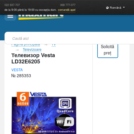
022
837-707
068
777-077
Română
de la 9:00 până la 19:00 cu excepția dum.
comandă apel
Pagina principală
TV
Solicită
Televizoare
preț
Телевизор Vesta
LD32E6205
VESTA
№ 285353