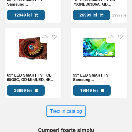
Samsung
75QNED83B6A, QD
QE50QN70HAUXUA, Mini
NanoCell, 4K UHD, webOS,
LED 4K UHD, Tizen OS,
Black
12949 lei
26999 lei
29999 lei
Black
65" LED SMART TV TCL
55" LED SMART TV
65Q8C, QD-MiniLED, 4K
Samsung
UHD, Google TV, Black
QE55QN80HAUXUA, Mini
LED 4K UHD, Tizen OS,
26999 lei
19949 lei
Black
Treci in catalog
Cumperi foarte simplu