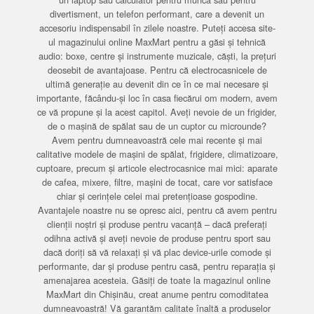
divertisment, un telefon performant, care a devenit un
accesoriu indispensabil în zilele noastre. Puteți accesa site-
ul magazinului online MaxMart pentru a găsi și tehnică
audio: boxe, centre și instrumente muzicale, căști, la prețuri
deosebit de avantajoase. Pentru că electrocasnicele de
ultimă generație au devenit din ce în ce mai necesare și
importante, făcându-și loc în casa fiecărui om modern, avem
ce vă propune și la acest capitol. Aveți nevoie de un frigider,
de o mașină de spălat sau de un cuptor cu microunde?
Avem pentru dumneavoastră cele mai recente și mai
calitative modele de mașini de spălat, frigidere, climatizoare,
cuptoare, precum și articole electrocasnice mai mici: aparate
de cafea, mixere, filtre, mașini de tocat, care vor satisface
chiar și cerințele celei mai pretențioase gospodine.
Avantajele noastre nu se opresc aici, pentru că avem pentru
clienții noștri și produse pentru vacanță – dacă preferați
odihna activă și aveți nevoie de produse pentru sport sau
dacă doriți să vă relaxați și vă plac device-urile comode și
performante, dar și produse pentru casă, pentru reparația și
amenajarea acesteia. Găsiți de toate la magazinul online
MaxMart din Chișinău, creat anume pentru comoditatea
dumneavoastră! Vă garantăm calitate înaltă a produselor