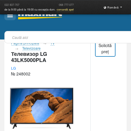
022
837-707
068
777-077
Română
de la 9:00 până la 19:00 cu excepția dum.
comandă apel
Pagina principală
TV
Solicită
Televizoare
preț
Телевизор LG
43LK5000PLA
LG
№ 248002