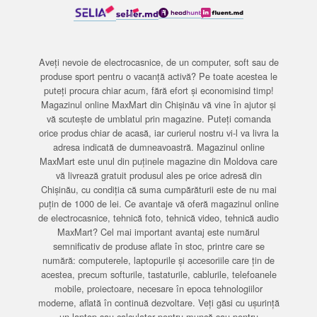
Aveți nevoie de electrocasnice, de un computer, soft sau de
produse sport pentru o vacanță activă? Pe toate acestea le
puteți procura chiar acum, fără efort și economisind timp!
Magazinul online MaxMart din Chișinău vă vine în ajutor și
vă scutește de umblatul prin magazine. Puteți comanda
orice produs chiar de acasă, iar curierul nostru vi-l va livra la
adresa indicată de dumneavoastră. Magazinul online
MaxMart este unul din puținele magazine din Moldova care
vă livrează gratuit produsul ales pe orice adresă din
Chișinău, cu condiția că suma cumpărăturii este de nu mai
puțin de 1000 de lei. Ce avantaje vă oferă magazinul online
de electrocasnice, tehnică foto, tehnică video, tehnică audio
MaxMart? Cel mai important avantaj este numărul
semnificativ de produse aflate în stoc, printre care se
numără: computerele, laptopurile și accesoriile care țin de
acestea, precum softurile, tastaturile, cablurile, telefoanele
mobile, proiectoare, necesare în epoca tehnologiilor
moderne, aflată în continuă dezvoltare. Veți găsi cu ușurință
un laptop sau calculator pentru muncă sau pentru