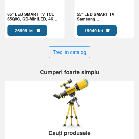
65" LED SMART TV TCL
55" LED SMART TV
65Q8C, QD-MiniLED, 4K
Samsung
UHD, Google TV, Black
QE55QN80HAUXUA, Mini
LED 4K UHD, Tizen OS,
26999 lei
19949 lei
Black
Treci in catalog
Cumperi foarte simplu
Cauți produsele