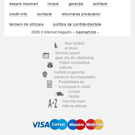
despre maxmart
livrare
garanția
achitare
credit-info
contacte
returnarea produselor
termeni de utilizare
politica de confidențialitate
2026 © Internet magazin «
maxmart.md
»
Noul simbol
al leului
Serviciu suport
șase zile din săptamina
Prețuri competitive
scăzute
Calitate si garantie
comenzii dumneavoastra
Posibilitatea de
a cumpara in credit
Livrare
rapida
Cea mai mare
listă de articole