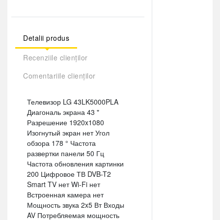
Detalii produs
Recenziile clienților
Comentariile clienților
Телевизор LG 43LK5000PLA
Диагональ экрана 43 "
Разрешение 1920x1080
Изогнутый экран нет Угол
обзора 178 ° Частота
развертки панели 50 Гц
Частота обновления картинки
200 Цифровое ТВ DVB-T2
Smart TV нет Wi-Fi нет
Встроенная камера нет
Мощность звука 2x5 Вт Входы
AV Потребляемая мощность