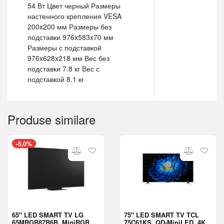
54 Вт Цвет черный Размеры
настенного крепления VESA
200x200 мм Размеры без
подставки 976x583x70 мм
Размеры с подставкой
976x628x218 мм Вес без
подставки 7.8 кг Вес с
подставкой 8.1 кг
Produse similare
-5,0%
65" LED SMART TV LG
75" LED SMART TV TCL
65MRGB87B6B, MiniRGB,
75C61KS, QD-MiniLED, 4K