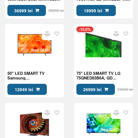
4K UHD, webOS, Black
UHD, Google TV, Black
36999 lei
18999 lei
38999 lei
-10,0%
50" LED SMART TV
75" LED SMART TV LG
Samsung
75QNED83B6A, QD
QE50QN70HAUXUA, Mini
NanoCell, 4K UHD, webOS,
LED 4K UHD, Tizen OS,
Black
12949 lei
26999 lei
29999 lei
Black