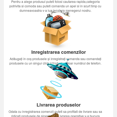
Pentru a alege produsul puteti folosi cautarea rapida,categoria
potrivita si comoda sau puteti comanda un apel si in scurt timp cu
dumneavoastra v-a lua legatura menegerul nostru.
Inregistrarea comenzilor
Adăugați în coș produsele și înregistrați comanda sau comandați
produsele cu un singur click introducînd doar numărul de telefon.
Livrarea produselor
Odata cu inregistrarea comenzii puteti sa profitati de livrare sau sa
ridicati produsele de sinestatator.Livrarea operative v-a bucura