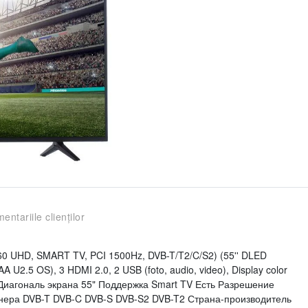
entariile clienților
60 UHD, SMART TV, PCI 1500Hz, DVB-T/T2/C/S2) (55'' DLED
2.5 OS), 3 HDMI 2.0, 2 USB (foto, audio, video), Display color
c Диагональ экрана 55" Поддержка Smart TV Есть Разрешение
нера DVB-T DVB-C DVB-S DVB-S2 DVB-T2 Страна-производитель