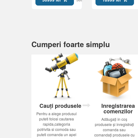
Cumperi foarte simplu
Cauți produsele
Inregistrarea
comenzilor
Pentru a alege produsul
puteti folosi cautarea
Adăugați în coș
rapida,categoria
produsele și înregistrați
potrivita si comoda sau
comanda sau
puteti comanda un apel
comandați produsele cu