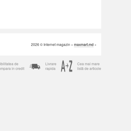
2026 © Internet magazin «
maxmart.md
»
bilitatea de
Livrare
Cea mai mare
umpara in credit
rapida
listă de articole