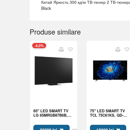
Китай Яркость 300 кд/м ТВ-тюнер 2 ТВ-тюнер
Black
Produse similare
-5,0%
65" LED SMART TV
75" LED SMART TV
LG 65MRGB87B6B,
TCL 75C61KS, QD-
MiniRGB, 4K UHD,
MiniLED, 4K UHD,
webOS, Black
Google TV, Black
36999 lei
18999 lei
38999 lei