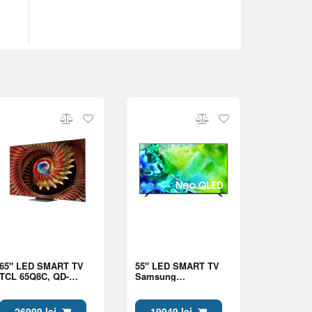
65" LED SMART TV
55" LED SMART TV
TCL 65Q8C, QD-
Samsung
MiniLED, 4K UHD,
QE55QN80HAUXUA,
Google TV, Black
Mini LED 4K UHD,
Tizen OS, Black
26999 lei
19949 lei