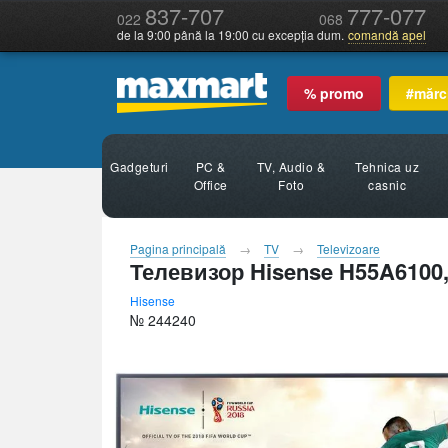
837-707
777-077
022
068
de la 9:00 până la 19:00 cu excepția dum.
comandă apel
% promo
#mărc
Gadgeturi
PC &
TV, Audio &
Tehnica uz
Office
Foto
casnic
Pagina principală
TV
Televizoare
Телевизор Hisense H55A6100,
Hisense
№ 244240