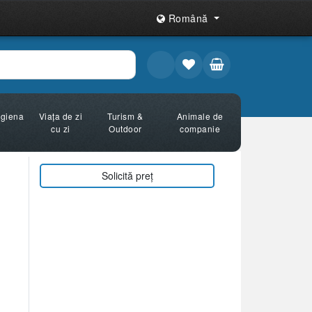
Română
Igiena
Viața de zi
Turism &
Animale de
cu zi
Outdoor
companie
Solicită preț