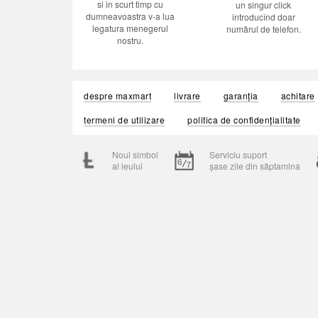
si in scurt timp cu
un singur click
dumneavoastra v-a lua
introducînd doar
legatura menegerul
numărul de telefon.
nostru.
despre maxmart
livrare
garanția
achitare
termeni de utilizare
politica de confidențialitate
Noul simbol
Serviciu suport
al leului
șase zile din săptamina