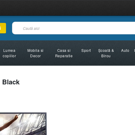
i
Lumea
Mobila si
Casa si
Sport
Şcoală &
Auto
copiilor
Decor
Reparatie
Birou
 Black