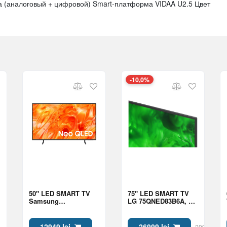
а (аналоговый + цифровой) Smart-платформа VIDAA U2.5 Цвет
-10,0%
50" LED SMART TV
75" LED SMART TV
Samsung
LG 75QNED83B6A, QD
QE50QN70HAUXUA,
NanoCell, 4K UHD,
Mini LED 4K UHD,
webOS, Black
Tizen OS, Black
12949 lei
26999 lei
29999 lei