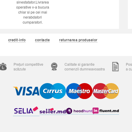
sinestatator.Livrarea
operative v-a bucura
chiar si pe cei mai
nerabdatori
cumparatori.
credit-info
contacte
returnarea produselor
Prețuri competitive
Calitate si garantie
Posi
scăzute
comenzii dumneavoastra
a c