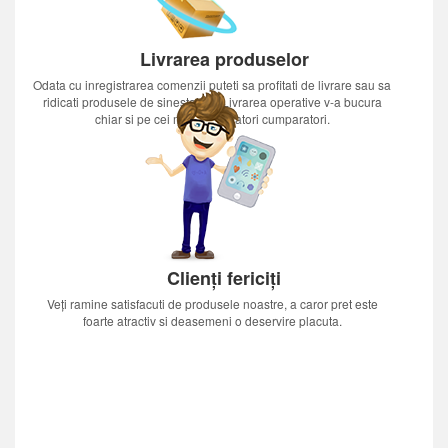
Livrarea produselor
Odata cu inregistrarea comenzii puteti sa profitati de livrare sau sa
ridicati produsele de sinestatator.Livrarea operative v-a bucura
chiar si pe cei mai nerabdatori cumparatori.
Clienți fericiți
Veți ramine satisfacuti de produsele noastre, a caror pret este
foarte atractiv si deasemeni o deservire placuta.