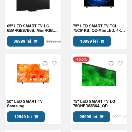
65" LED SMART TV LG
75" LED SMART TV TCL
65MRGB87B6B, MiniRGB,
75C61KS, QD-MiniLED, 4K
4K UHD, webOS, Black
UHD, Google TV, Black
36999 lei
18999 lei
38999 lei
-10,0%
50" LED SMART TV
75" LED SMART TV LG
Samsung
75QNED83B6A, QD
QE50QN70HAUXUA, Mini
NanoCell, 4K UHD, webOS,
LED 4K UHD, Tizen OS,
Black
12949 lei
26999 lei
29999 lei
Black