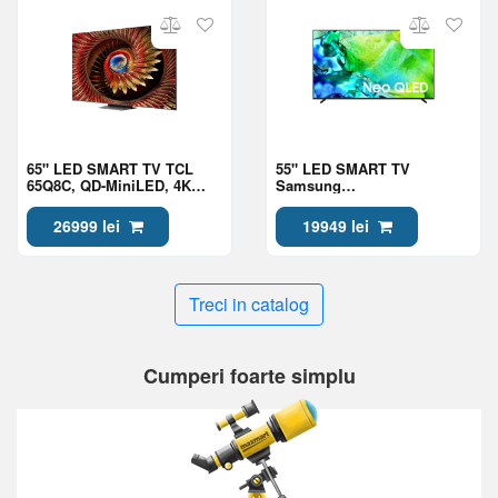
65" LED SMART TV TCL
55" LED SMART TV
65Q8C, QD-MiniLED, 4K
Samsung
UHD, Google TV, Black
QE55QN80HAUXUA, Mini
LED 4K UHD, Tizen OS,
26999 lei
19949 lei
Black
Treci in catalog
Cumperi foarte simplu