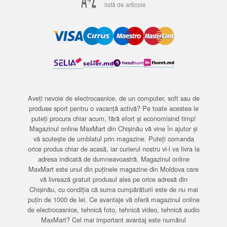
listă de articole
Aveți nevoie de electrocasnice, de un computer, soft sau de
produse sport pentru o vacanță activă? Pe toate acestea le
puteți procura chiar acum, fără efort și economisind timp!
Magazinul online MaxMart din Chișinău vă vine în ajutor și
vă scutește de umblatul prin magazine. Puteți comanda
orice produs chiar de acasă, iar curierul nostru vi-l va livra la
adresa indicată de dumneavoastră. Magazinul online
MaxMart este unul din puținele magazine din Moldova care
vă livrează gratuit produsul ales pe orice adresă din
Chișinău, cu condiția că suma cumpărăturii este de nu mai
puțin de 1000 de lei. Ce avantaje vă oferă magazinul online
de electrocasnice, tehnică foto, tehnică video, tehnică audio
MaxMart? Cel mai important avantaj este numărul