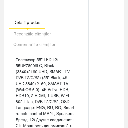
Detalii produs
Recenziile clienților
Comentariile clienților
Телевизор 55" LED LG
55UP78006LC, Black
(3840x2160 UHD, SMART TV,
DVB-T2/C/S2) (55" Black, 4K
UHD 3840x2160, SMART TV
(WebOS 6.0), 4K Active HDR,
HDR10, 2 HDMI, 1 USB, WiFi
802.11ac, DVB-T2/C/S2, OSD
Language: ENG, RU, RO, Smart
remote control MR21, Speakers
Бренд: LG Другие соединения:
CI+ Мощность динамиков: 2 x