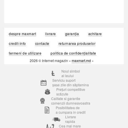
despre maxmart
livrare
garanția
achitare
credit-info
contacte
returnarea produselor
termeni de utilizare
politica de confidențialitate
2026 © Internet magazin «
maxmart.md
»
Noul simbol
al leului
Serviciu suport
șase zile din săptamina
Prețuri competitive
scăzute
Calitate si garantie
comenzii dumneavoastra
Posibilitatea de
a cumpara in credit
Livrare
rapida
Cea mai mare