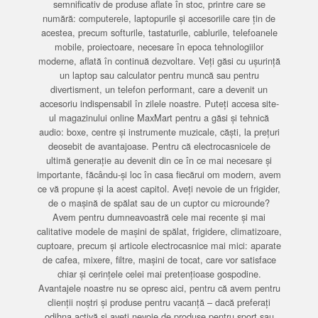
semnificativ de produse aflate în stoc, printre care se
numără: computerele, laptopurile și accesoriile care țin de
acestea, precum softurile, tastaturile, cablurile, telefoanele
mobile, proiectoare, necesare în epoca tehnologiilor
moderne, aflată în continuă dezvoltare. Veți găsi cu ușurință
un laptop sau calculator pentru muncă sau pentru
divertisment, un telefon performant, care a devenit un
accesoriu indispensabil în zilele noastre. Puteți accesa site-
ul magazinului online MaxMart pentru a găsi și tehnică
audio: boxe, centre și instrumente muzicale, căști, la prețuri
deosebit de avantajoase. Pentru că electrocasnicele de
ultimă generație au devenit din ce în ce mai necesare și
importante, făcându-și loc în casa fiecărui om modern, avem
ce vă propune și la acest capitol. Aveți nevoie de un frigider,
de o mașină de spălat sau de un cuptor cu microunde?
Avem pentru dumneavoastră cele mai recente și mai
calitative modele de mașini de spălat, frigidere, climatizoare,
cuptoare, precum și articole electrocasnice mai mici: aparate
de cafea, mixere, filtre, mașini de tocat, care vor satisface
chiar și cerințele celei mai pretențioase gospodine.
Avantajele noastre nu se opresc aici, pentru că avem pentru
clienții noștri și produse pentru vacanță – dacă preferați
odihna activă și aveți nevoie de produse pentru sport sau