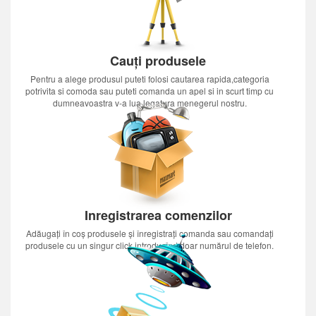
Cauți produsele
Pentru a alege produsul puteti folosi cautarea rapida,categoria
potrivita si comoda sau puteti comanda un apel si in scurt timp cu
dumneavoastra v-a lua legatura menegerul nostru.
Inregistrarea comenzilor
Adăugați în coș produsele și înregistrați comanda sau comandați
produsele cu un singur click introducînd doar numărul de telefon.