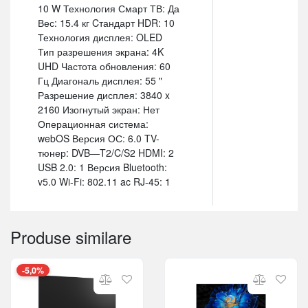
10 W Технология Смарт ТВ: Да
Вес: 15.4 кг Cтандарт HDR: 10
Технология дисплея: OLED
Тип разрешения экрана: 4K
UHD Частота обновления: 60
Гц Диагональ дисплея: 55 "
Разрешение дисплея: 3840 x
2160 Изогнутый экран: Нет
Операционная система:
webOS Версия ОС: 6.0 TV-
тюнер: DVB—T2/C/S2 HDMI: 2
USB 2.0: 1 Версия Bluetooth:
v5.0 Wi-Fi: 802.11 ac RJ-45: 1
Produse similare
-5,0%