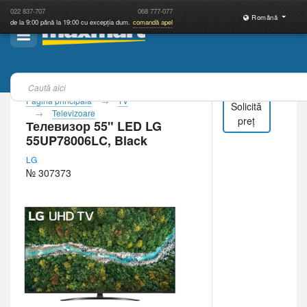
022
837-707
068
777-077
Română
de la 9:00 până la 19:00 cu excepția dum.
comandă apel
Pagina principală
TV
Solicită
Televizoare
preț
Телевизор 55" LED LG
55UP78006LC, Black
LG
№ 307373