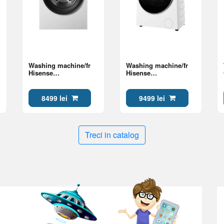
Washing machine/fr
Washing machine/fr
Hisense
Hisense
WF3S8045BW3 Class
WF5I8043BWF Class A
A
8499 lei
9499 lei
Treci in catalog