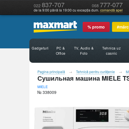
837-707
777-077
022
068
de la 9:00 până la 19:00 cu excepția dum.
comandă apel
% promo
#mărc
Gadgeturi
PC &
TV, Audio &
Tehnica uz
Office
Foto
casnic
Pagina principală
Tehnică pentru curăţenie
M
Сушильная машина MIELE T
MIELE
№ 338009