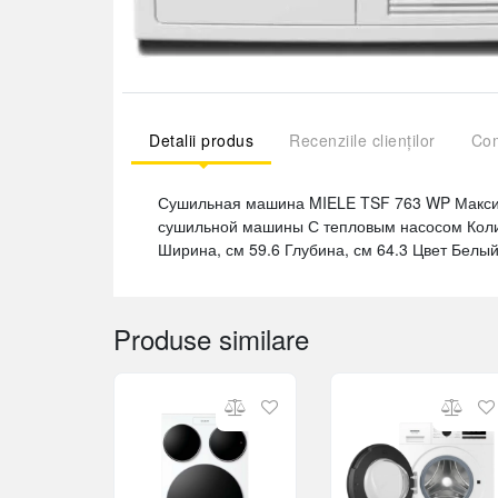
Detalii produs
Recenziile clienților
Com
Сушильная машина MIELE TSF 763 WP Максима
сушильной машины С тепловым насосом Коли
Ширина, см 59.6 Глубина, см 64.3 Цвет Белы
Produse similare