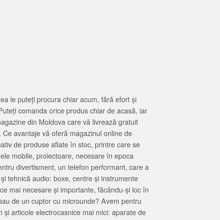
 le puteți procura chiar acum, fără efort și
Puteți comanda orice produs chiar de acasă, iar
magazine din Moldova care vă livrează gratuit
. Ce avantaje vă oferă magazinul online de
tiv de produse aflate în stoc, printre care se
oanele mobile, proiectoare, necesare în epoca
entru divertisment, un telefon performant, care a
 și tehnică audio: boxe, centre și instrumente
 ce mai necesare și importante, făcându-și loc în
at sau de un cuptor cu microunde? Avem pentru
 și articole electrocasnice mai mici: aparate de