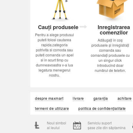
Cauți produsele
Inregistrarea
comenzilor
Pentru a alege produsul
puteti folosi cautarea
Adăugați în coș
rapida,categoria
produsele și înregistrați
potrivita si comoda sau
comanda sau
puteti comanda un apel
comandați produsele cu
si in scurt timp cu
un singur click
dumneavoastra v-a lua
introducînd doar
legatura menegerul
numărul de telefon.
nostru.
despre maxmart
livrare
garanția
achitare
termeni de utilizare
politica de confidențialitate
Noul simbol
Serviciu suport
al leului
șase zile din săptamina