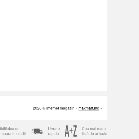
2026 © Internet magazin «
maxmart.md
»
bilitatea de
Livrare
Cea mai mare
umpara in credit
rapida
listă de articole