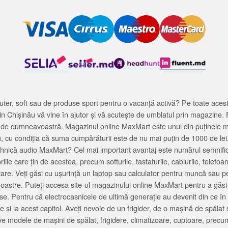
ter, soft sau de produse sport pentru o vacanță activă? Pe toate acestea
 Chișinău vă vine în ajutor și vă scutește de umblatul prin magazine. 
cată de dumneavoastră. Magazinul online MaxMart este unul din puținele 
u, cu condiția că suma cumpărăturii este de nu mai puțin de 1000 de lei
tehnică audio MaxMart? Cel mai important avantaj este numărul semnifica
ile care țin de acestea, precum softurile, tastaturile, cablurile, telef
tare. Veți găsi cu ușurință un laptop sau calculator pentru muncă sau p
noastre. Puteți accesa site-ul magazinului online MaxMart pentru a găsi
ase. Pentru că electrocasnicele de ultimă generație au devenit din ce în
și la acest capitol. Aveți nevoie de un frigider, de o mașină de spăl
e modele de mașini de spălat, frigidere, climatizoare, cuptoare, precum