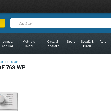
i
Lumea
Mobila si
Casa si
Sport
Şcoală &
Auto
copiilor
Decor
Reparatie
Birou
aşini de spălat
SF 763 WP