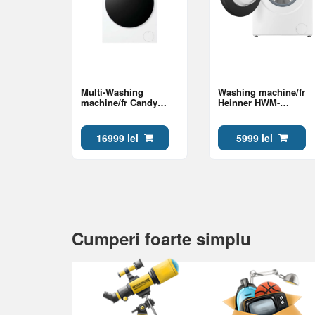
Multi-Washing
Washing machine/fr
machine/fr Candy
Heinner HWM-
MQD 410CBL9-S Class
HMN7012IVSMA Class
A
A
16999 lei
5999 lei
Cumperi foarte simplu