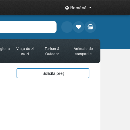
Română
Igiena
Viața de zi
Turism &
Animale de
cu zi
Outdoor
companie
Solicită preț