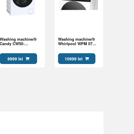
Washing machine/fr
Washing machine/fr
Candy CW50-
Whirlpool WPM 07W
BP12307U1-S Class A
ADS EE Class A
8999 lei
10999 lei