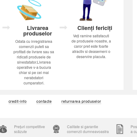
Livrarea
Clienți fericiți
produselor
Veți ramine satisfacuti
de produsele noastre, a
Odata cu inregistrarea
caror pret este foarte
comenzii puteti sa
atractiv si deasemeni o
profitati de livrare sau sa
deservire placuta.
ridicati produsele de
sinestatator.Livrarea
operative v-a bucura
chiar si pe cei mai
nerabdatori
cumparatori.
credit-info
contacte
returnarea produselor
Prețuri competitive
Calitate si garantie
Posi
scăzute
comenzii dumneavoastra
a c