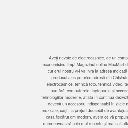
Aveți nevoie de electrocasnice, de un compu
economisind timp! Magazinul online MaxMart din
curierul nostru vi-l va livra la adresa indi
produsul ales pe orice adresă din Chișină
electrocasnice, tehnică foto, tehnică video, 
numără: computerele, laptopurile și accesori
tehnologiilor moderne, aflată în continuă dezvol
devenit un accesoriu indispensabil în zilele 
muzicale, căști, la prețuri deosebit de avantajo
casa fiecărui om modern, avem ce vă propune 
dumneavoastră cele mai recente și mai calitativ