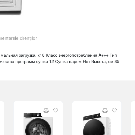
entariile clienților
льная загрузка, кг 8 Класс энергопотребления A+++ Тип
чество программ сушки 12 Сушка паром Нет Высота, см 85
й