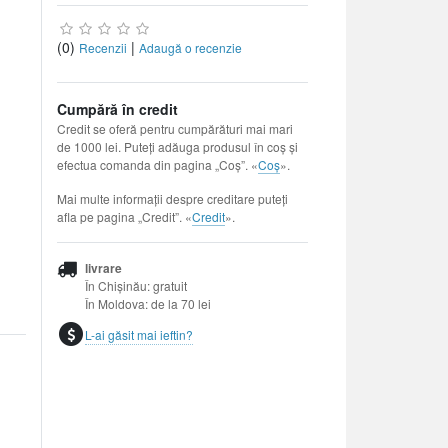
(0)
|
Recenzii
Adaugă o recenzie
Cumpără în credit
Credit se oferă pentru cumpărături mai mari
de 1000 lei. Puteți adăuga produsul în coș și
efectua comanda din pagina „Coș”. «
Coș
».
Mai multe informații despre creditare puteți
afla pe pagina „Credit”. «
Credit
».
livrare
În Chișinău: gratuit
În Moldova: de la 70 lei
L-ai găsit mai ieftin?