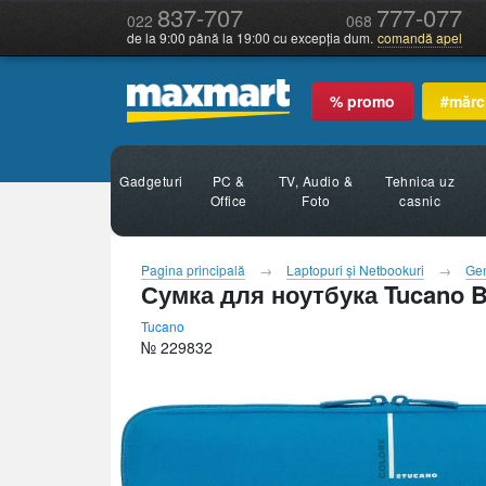
837-707
777-077
022
068
de la 9:00 până la 19:00 cu excepția dum.
comandă apel
% promo
#mărc
Gadgeturi
PC &
TV, Audio &
Tehnica uz
Office
Foto
casnic
Pagina principală
Laptopuri şi Netbookuri
Gen
Сумка для ноутбука Tucano B
Tucano
№ 229832