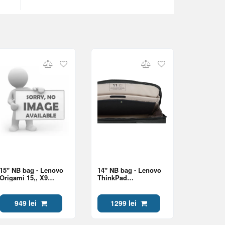
15" NB bag - Lenovo
14" NB bag - Lenovo
Origami 15,, X9
ThinkPad
Sleeve
Professional 14-inch
Topload Gen 2
949 lei
1299 lei