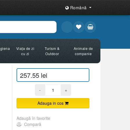
Română
Igiena
Viața de zi
Turism &
Animale de
cu zi
Outdoor
companie
257.55 lei
-
+
Adauga in cos
Adaugă în favorite
Compară