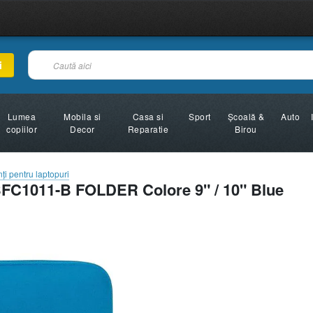
i
Lumea
Mobila si
Casa si
Sport
Şcoală &
Auto
copiilor
Decor
Reparatie
Birou
ţi pentru laptopuri
FC1011-B FOLDER Colore 9" / 10" Blue