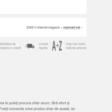
2026 © Internet magazin «
maxmart.md
»
bilitatea de
Livrare
Cea mai mare
umpara in credit
rapida
listă de articole
 le puteți procura chiar acum, fără efort și
Puteți comanda orice produs chiar de acasă, iar