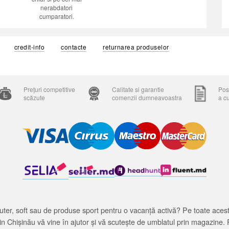
nerabdatori
cumparatori.
credit-info
contacte
returnarea produselor
Prețuri competitive
Calitate si garantie
Posi
scăzute
comenzii dumneavoastra
a c
ter, soft sau de produse sport pentru o vacanță activă? Pe toate acestea
 Chișinău vă vine în ajutor și vă scutește de umblatul prin magazine. 