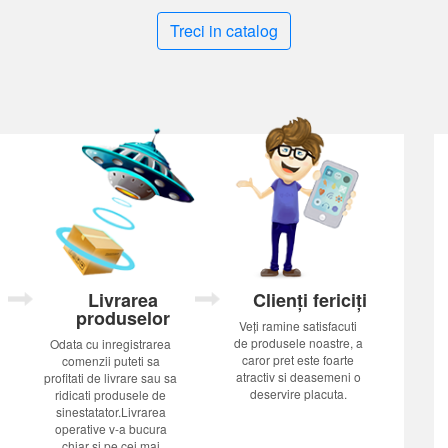
Treci in catalog
Livrarea
Clienți fericiți
produselor
Veți ramine satisfacuti
de produsele noastre, a
Odata cu inregistrarea
caror pret este foarte
comenzii puteti sa
atractiv si deasemeni o
profitati de livrare sau sa
deservire placuta.
ridicati produsele de
sinestatator.Livrarea
operative v-a bucura
chiar si pe cei mai