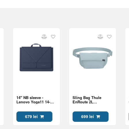
14" NB sleeve -
Sling Bag Thule
Lenovo Yoga11 14-
EnRoute 2L
inch Sleeve Blue
TESB5102, 3205495,
Soft Blue/Darkest Blue
679 lei
699 lei