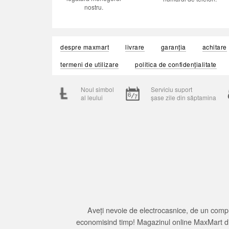
nostru.
despre maxmart
livrare
garanția
achitare
termeni de utilizare
politica de confidențialitate
Noul simbol
Serviciu suport
al leului
șase zile din săptamina
Aveți nevoie de electrocasnice, de un compu
economisind timp! Magazinul online MaxMart din