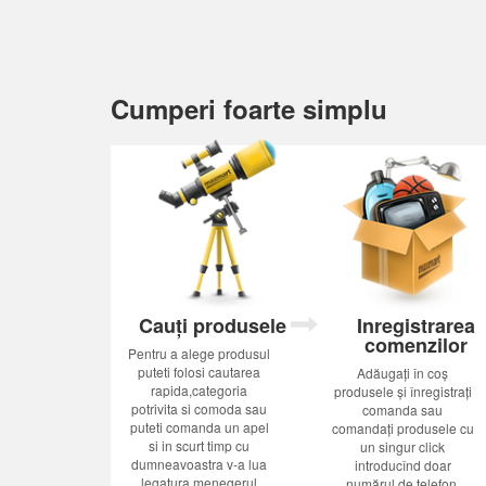
Cumperi foarte simplu
Cauți produsele
Inregistrarea
comenzilor
Pentru a alege produsul
puteti folosi cautarea
Adăugați în coș
rapida,categoria
produsele și înregistrați
potrivita si comoda sau
comanda sau
puteti comanda un apel
comandați produsele cu
si in scurt timp cu
un singur click
dumneavoastra v-a lua
introducînd doar
legatura menegerul
numărul de telefon.