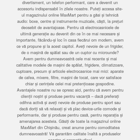
divertisment, un telefon performant, care a devenit un
accesoriu indispensabil în zilele noastre. Puteți accesa site-
ul magazinului online MaxMart pentru a găsi și tehnică
audio: boxe, centre și instrumente muzicale, căști, la prețuri
deosebit de avantajoase. Pentru că electrocasnicele de
ultimă generație au devenit din ce în ce mai necesare și
importante, făcându-și loc în casa fiecărui om modern, avem
ce vă propune și la acest capitol. Aveți nevoie de un frigider,
de o mașină de spălat sau de un cuptor cu microunde?
Avem pentru dumneavoastră cele mai recente și mai
calitative modele de mașini de spălat, frigidere, climatizoare,
cuptoare, precum și articole electrocasnice mai mici: aparate
de cafea, mixere, filtre, mașini de tocat, care vor satisface
chiar și cerințele celei mai pretențioase gospodine.
Avantajele noastre nu se opresc aici, pentru că avem pentru
clienții noștri și produse pentru vacanță – dacă preferați
odihna activă și aveți nevoie de produse pentru sport sau
dacă doriți să vă relaxați și vă plac device-urile comode și
performante, dar și produse pentru casă, pentru reparația și
amenajarea acesteia. Găsiți de toate la magazinul online
MaxMart din Chișinău, creat anume pentru comoditatea
dumneavoastră! Vă garantăm calitate înaltă a produselor
noastre și promptitudine!