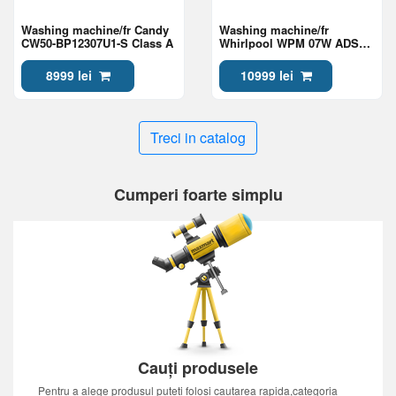
Washing machine/fr Candy
Washing machine/fr
CW50-BP12307U1-S Class A
Whirlpool WPM 07W ADS
EE Class A
8999 lei
10999 lei
Treci in catalog
Cumperi foarte simplu
Cauți produsele
Pentru a alege produsul puteti folosi cautarea rapida,categoria