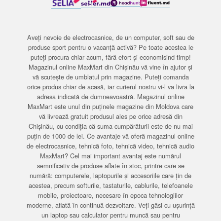
Aveți nevoie de electrocasnice, de un computer, soft sau de
produse sport pentru o vacanță activă? Pe toate acestea le
puteți procura chiar acum, fără efort și economisind timp!
Magazinul online MaxMart din Chișinău vă vine în ajutor și
vă scutește de umblatul prin magazine. Puteți comanda
orice produs chiar de acasă, iar curierul nostru vi-l va livra la
adresa indicată de dumneavoastră. Magazinul online
MaxMart este unul din puținele magazine din Moldova care
vă livrează gratuit produsul ales pe orice adresă din
Chișinău, cu condiția că suma cumpărăturii este de nu mai
puțin de 1000 de lei. Ce avantaje vă oferă magazinul online
de electrocasnice, tehnică foto, tehnică video, tehnică audio
MaxMart? Cel mai important avantaj este numărul
semnificativ de produse aflate în stoc, printre care se
numără: computerele, laptopurile și accesoriile care țin de
acestea, precum softurile, tastaturile, cablurile, telefoanele
mobile, proiectoare, necesare în epoca tehnologiilor
moderne, aflată în continuă dezvoltare. Veți găsi cu ușurință
un laptop sau calculator pentru muncă sau pentru