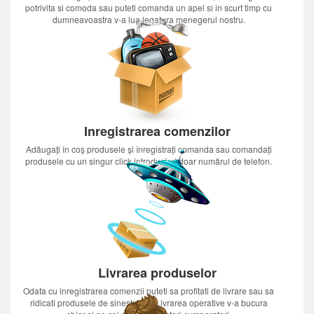
potrivita si comoda sau puteti comanda un apel si in scurt timp cu
dumneavoastra v-a lua legatura menegerul nostru.
Inregistrarea comenzilor
Adăugați în coș produsele și înregistrați comanda sau comandați
produsele cu un singur click introducînd doar numărul de telefon.
Livrarea produselor
Odata cu inregistrarea comenzii puteti sa profitati de livrare sau sa
ridicati produsele de sinestatator.Livrarea operative v-a bucura