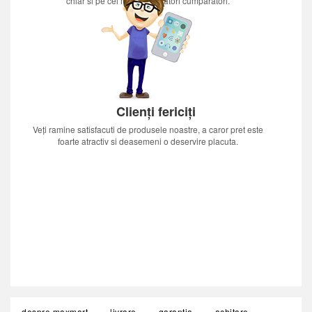
chiar si pe cei mai nerabdatori cumparatori.
Clienți fericiți
Veți ramine satisfacuti de produsele noastre, a caror pret este
foarte atractiv si deasemeni o deservire placuta.
despre maxmart
livrare
garanția
achitare