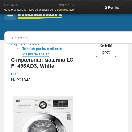
022
837-707
068
777-077
Română
de la 9:00 până la 19:00 cu excepția dum.
comandă apel
Pagina principală
Solicită
Tehnică pentru curăţenie
preț
Maşini de spălat
Стиральная машина LG
F1496AD3, White
LG
№ 261843