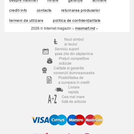
credit-info
contacte
returnarea produselor
termeni de utilizare
politica de confidențialitate
2026 © Internet magazin «
maxmart.md
»
Noul simbol
al leului
Serviciu suport
șase zile din săptamina
Prețuri competitive
scăzute
Calitate si garantie
comenzii dumneavoastra
Posibilitatea de
a cumpara in credit
Livrare
rapida
Cea mai mare
listă de articole