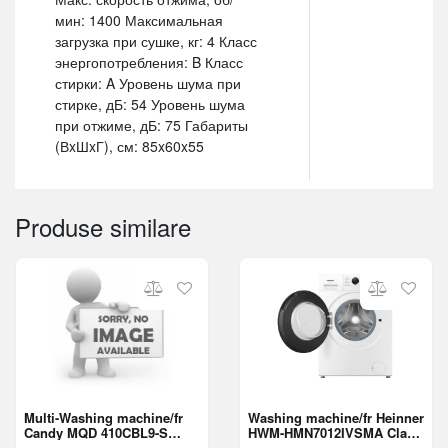
мин: 1400 Максимальная
загрузка при сушке, кг: 4 Класс
энергопотребления: B Класс
стирки: A Уровень шума при
стирке, дБ: 54 Уровень шума
при отжиме, дБ: 75 Габариты
(ВxШxГ), см: 85x60x55
Produse similare
Multi-Washing machine/fr
Washing machine/fr Heinner
Candy MQD 410CBL9-S
HWM-HMN7012IVSMA Class
Class A
A