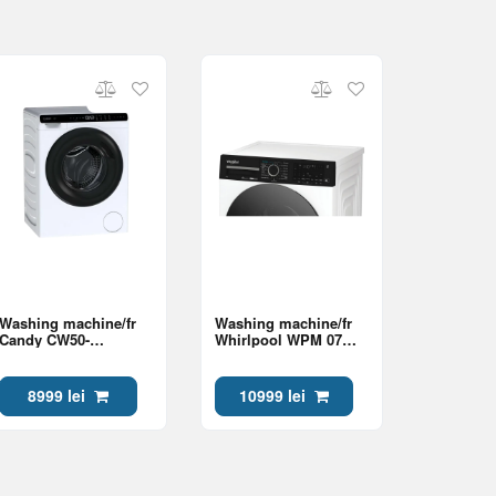
Washing machine/fr
Washing machine/fr
Candy CW50-
Whirlpool WPM 07W
BP12307U1-S Class A
ADS EE Class A
8999 lei
10999 lei