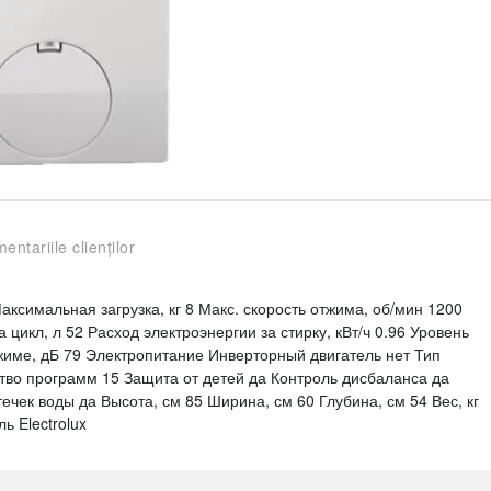
entariile clienților
симальная загрузка, кг 8 Макс. скорость отжима, об/мин 1200
 цикл, л 52 Расход электроэнергии за стирку, кВт/ч 0.96 Уровень
жиме, дБ 79 Электропитание Инверторный двигатель нет Тип
тво программ 15 Защита от детей да Контроль дисбаланса да
чек воды да Высота, см 85 Ширина, см 60 Глубина, см 54 Вес, кг
ь Electrolux