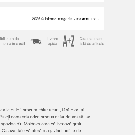
2026 © Internet magazin «
maxmart.md
»
bilitatea de
Livrare
Cea mai mare
umpara in credit
rapida
listă de articole
 le puteți procura chiar acum, fără efort și
Puteți comanda orice produs chiar de acasă, iar
magazine din Moldova care vă livrează gratuit
. Ce avantaje vă oferă magazinul online de