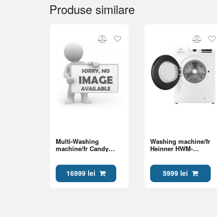
Produse similare
Multi-Washing
Washing machine/fr
machine/fr Candy
Heinner HWM-
MQD 410CBL9-S Class
HMN7012IVSMA Class
A
A
16999 lei
5999 lei