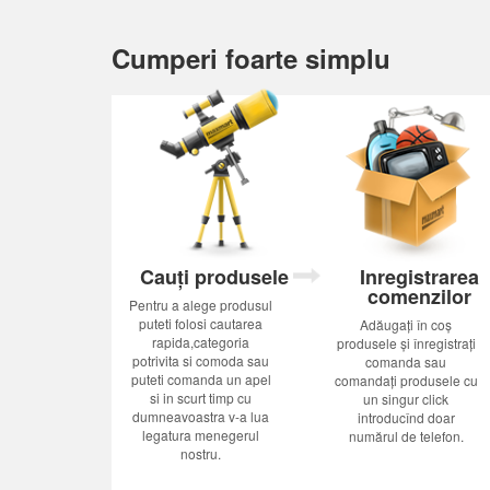
Cumperi foarte simplu
Cauți produsele
Inregistrarea
comenzilor
Pentru a alege produsul
puteti folosi cautarea
Adăugați în coș
rapida,categoria
produsele și înregistrați
potrivita si comoda sau
comanda sau
puteti comanda un apel
comandați produsele cu
si in scurt timp cu
un singur click
dumneavoastra v-a lua
introducînd doar
legatura menegerul
numărul de telefon.
nostru.