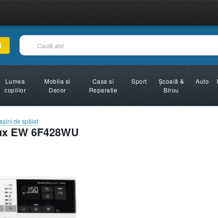
i
Lumea
Mobila si
Casa si
Sport
Şcoală &
Auto
copiilor
Decor
Reparatie
Birou
aşini de spălat
lux EW 6F428WU