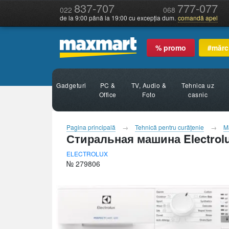
837-707
777-077
022
068
de la 9:00 până la 19:00 cu excepția dum.
comandă apel
% promo
#mărc
Gadgeturi
PC &
TV, Audio &
Tehnica uz
Office
Foto
casnic
Pagina principală
Tehnică pentru curăţenie
M
Стиральная машина Electro
ELECTROLUX
№ 279806