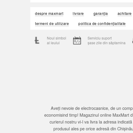
despre maxmart
livrare
garanția
achitare
termeni de utilizare
politica de confidențialitate
Noul simbol
Serviciu suport
al leului
șase zile din săptamina
Aveți nevoie de electrocasnice, de un compu
economisind timp! Magazinul online MaxMart din
curierul nostru vi-l va livra la adresa indi
produsul ales pe orice adresă din Chișină