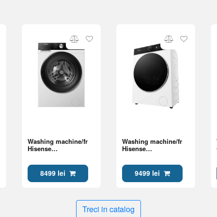
Washing machine/fr
Washing machine/fr
Hisense
Hisense
WF3S8045BW3 Class
WF5I8043BWF Class A
A
8499 lei
9499 lei
Treci in catalog