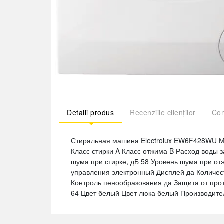
Detalii produs
Recenziile clienților
Com
Стиральная машина Electrolux EW6F428WU Мак
Класс стирки A Класс отжима B Расход воды за
шума при стирке, дБ 58 Уровень шума при от
управления электронный Дисплей да Количес
Контроль пенообразования да Защита от проте
64 Цвет белый Цвет люка белый Производител