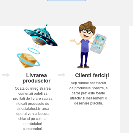
Livrarea
Clienți fericiți
produselor
Veți ramine satisfacuti
de produsele noastre, a
Odata cu inregistrarea
caror pret este foarte
comenzii puteti sa
atractiv si deasemeni o
profitati de livrare sau sa
deservire placuta.
ridicati produsele de
sinestatator.Livrarea
operative v-a bucura
chiar si pe cei mai
nerabdatori
cumparatori.