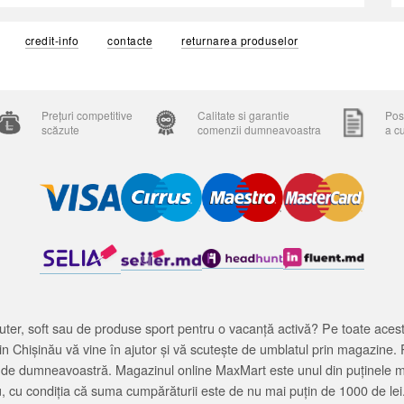
credit-info
contacte
returnarea produselor
Prețuri competitive
Calitate si garantie
Posi
scăzute
comenzii dumneavoastra
a c
ter, soft sau de produse sport pentru o vacanță activă? Pe toate acestea
 Chișinău vă vine în ajutor și vă scutește de umblatul prin magazine. 
cată de dumneavoastră. Magazinul online MaxMart este unul din puținele 
u, cu condiția că suma cumpărăturii este de nu mai puțin de 1000 de lei