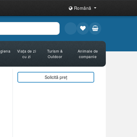
Română
Igiena
Viața de zi
Turism &
Animale de
cu zi
Outdoor
companie
Solicită preț