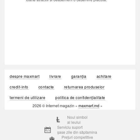
despre maxmart
livrare
garanția
achitare
credit-info
contacte
returnarea produselor
termeni de utilizare
politica de confidențialitate
2026 © Internet magazin «
maxmart.md
»
Noul simbol
al leului
Serviciu suport
șase zile din săptamina
Prețuri competitive