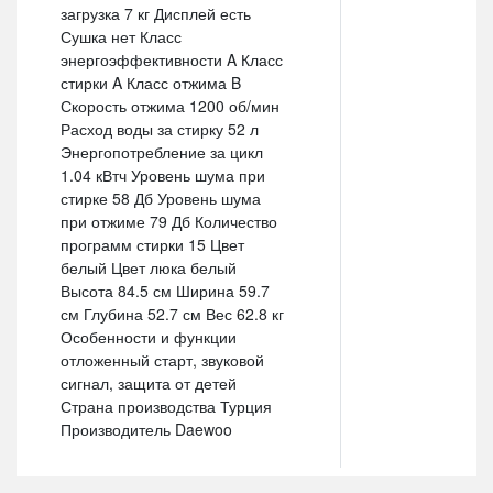
загрузка 7 кг Дисплей есть
Сушка нет Класс
энергоэффективности A Класс
стирки A Класс отжима B
Скорость отжима 1200 об/мин
Расход воды за стирку 52 л
Энергопотребление за цикл
1.04 кВтч Уровень шума при
стирке 58 Дб Уровень шума
при отжиме 79 Дб Количество
программ стирки 15 Цвет
белый Цвет люка белый
Высота 84.5 см Ширина 59.7
см Глубина 52.7 см Вес 62.8 кг
Особенности и функции
отложенный старт, звуковой
сигнал, защита от детей
Страна производства Турция
Производитель Daewoo