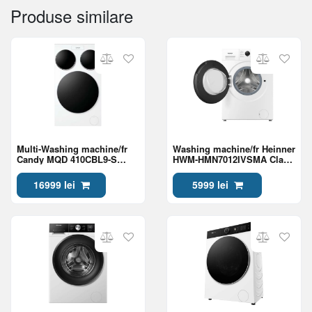
Produse similare
Multi-Washing machine/fr
Washing machine/fr Heinner
Candy MQD 410CBL9-S
HWM-HMN7012IVSMA Class
Class A
A
16999 lei
5999 lei