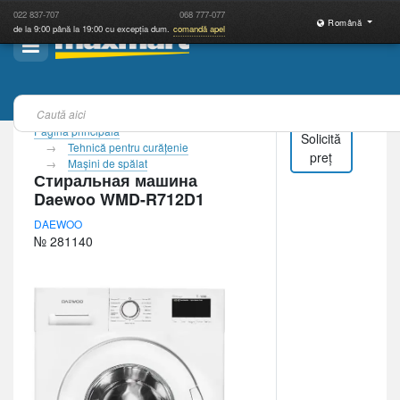
022
837-707
068
777-077
Română
de la 9:00 până la 19:00 cu excepția dum.
comandă apel
Pagina principală
Solicită
Tehnică pentru curăţenie
preț
Maşini de spălat
Стиральная машина
Daewoo WMD-R712D1
DAEWOO
№ 281140