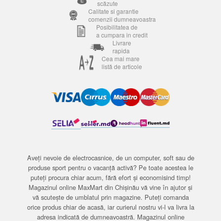
scăzute
Calitate si garantie
comenzii dumneavoastra
Posibilitatea de
a cumpara in credit
Livrare
rapida
Cea mai mare
listă de articole
Aveți nevoie de electrocasnice, de un computer, soft sau de
produse sport pentru o vacanță activă? Pe toate acestea le
puteți procura chiar acum, fără efort și economisind timp!
Magazinul online MaxMart din Chișinău vă vine în ajutor și
vă scutește de umblatul prin magazine. Puteți comanda
orice produs chiar de acasă, iar curierul nostru vi-l va livra la
adresa indicată de dumneavoastră. Magazinul online