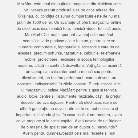
MaxMart este unul din puținele magazine din Moldova care
vă livrează gratuit produsul ales pe orice adresă din
Chișinău, cu condiția că suma cumpărăturii este de nu mai
puțin de 1000 de lei. Ce avantaje vă oferă magazinul online
de electrocasnice, tehnică foto, tehnică video, tehnică audio
MaxMart? Cel mai important avantaj este numărul
semnificativ de produse aflate în stoc, printre care se
numără: computerele, laptopurile și accesoriile care țin de
acestea, precum softurile, tastaturile, cablurile, telefoanele
mobile, proiectoare, necesare în epoca tehnologiilor
moderne, aflată în continuă dezvoltare. Veți găsi cu ușurință
un laptop sau calculator pentru muncă sau pentru
divertisment, un telefon performant, care a devenit un
accesoriu indispensabil în zilele noastre. Puteți accesa site-
ul magazinului online MaxMart pentru a găsi și tehnică
audio: boxe, centre și instrumente muzicale, căști, la prețuri
deosebit de avantajoase. Pentru că electrocasnicele de
ultimă generație au devenit din ce în ce mai necesare și
importante, făcându-și loc în casa fiecărui om modern, avem
ce vă propune și la acest capitol. Aveți nevoie de un frigider,
de o mașină de spălat sau de un cuptor cu microunde?
Avem pentru dumneavoastră cele mai recente și mai