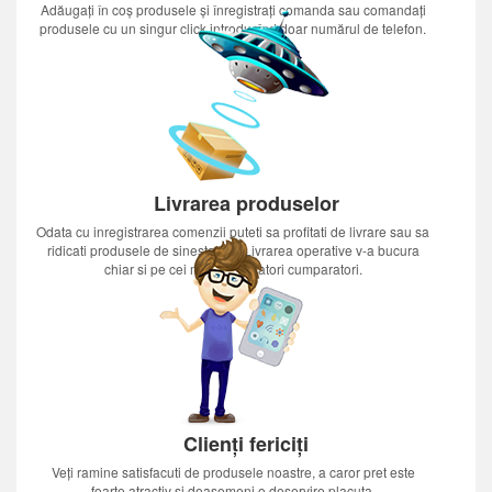
Adăugați în coș produsele și înregistrați comanda sau comandați
produsele cu un singur click introducînd doar numărul de telefon.
Livrarea produselor
Odata cu inregistrarea comenzii puteti sa profitati de livrare sau sa
ridicati produsele de sinestatator.Livrarea operative v-a bucura
chiar si pe cei mai nerabdatori cumparatori.
Clienți fericiți
Veți ramine satisfacuti de produsele noastre, a caror pret este
foarte atractiv si deasemeni o deservire placuta.