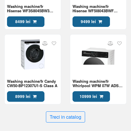
Washing machine/fr
Washing machine/fr
Hisense WF3S8045BW3
Hisense WF5I8043BWF
Class A
Class A
8499 lei
9499 lei
Washing machine/fr Candy
Washing machine/fr
CW50-BP12307U1-S Class A
Whirlpool WPM 07W ADS
EE Class A
8999 lei
10999 lei
Treci in catalog