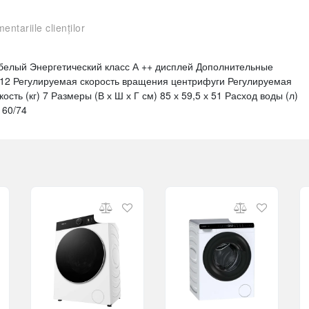
entariile clienților
 белый Энергетический класс А ++ дисплей Дополнительные
12 Регулируемая скорость вращения центрифуги Регулируемая
сть (кг) 7 Размеры (В х Ш х Г см) 85 х 59,5 х 51 Расход воды (л)
 60/74