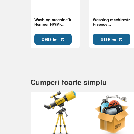
Washing machine/fr
Washing machine/fr
Heinner HWM-
Hisense
HMN7012IVSMA Class
WF3S8045BW3 Class
A
A
5999 lei
8499 lei
Cumperi foarte simplu