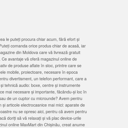
 le puteți procura chiar acum, fără efort și
Puteți comanda orice produs chiar de acasă, iar
magazine din Moldova care vă livrează gratuit
. Ce avantaje vă oferă magazinul online de
tiv de produse aflate în stoc, printre care se
oanele mobile, proiectoare, necesare în epoca
entru divertisment, un telefon performant, care a
 și tehnică audio: boxe, centre și instrumente
 ce mai necesare și importante, făcându-și loc în
at sau de un cuptor cu microunde? Avem pentru
 și articole electrocasnice mai mici: aparate de
e noastre nu se opresc aici, pentru că avem pentru
ă doriți să vă relaxați și vă plac device-urile
zinul online MaxMart din Chișinău, creat anume