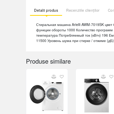
Detalii produs
Recenziile clienților
Com
Стиральная машина Arielli AWM-7019SK цвет
функции обороты 1000 Количество программ 
температура Потребляемый ток (кВтч) 196 Емко
11500 Уровень шума при стирке / отжиме (дБ)
Produse similare