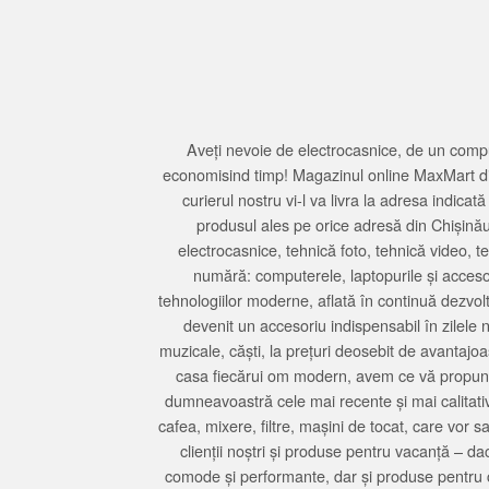
Aveți nevoie de electrocasnice, de un compu
economisind timp! Magazinul online MaxMart din
curierul nostru vi-l va livra la adresa indi
produsul ales pe orice adresă din Chișină
electrocasnice, tehnică foto, tehnică video, 
numără: computerele, laptopurile și accesori
tehnologiilor moderne, aflată în continuă dezvol
devenit un accesoriu indispensabil în zilele 
muzicale, căști, la prețuri deosebit de avantajo
casa fiecărui om modern, avem ce vă propune 
dumneavoastră cele mai recente și mai calitativ
cafea, mixere, filtre, mașini de tocat, care vor 
clienții noștri și produse pentru vacanță – da
comode și performante, dar și produse pentru 