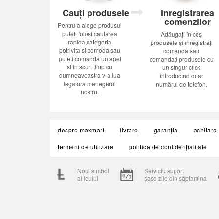
Cauți produsele
Inregistrarea
comenzilor
Pentru a alege produsul
puteti folosi cautarea
Adăugați în coș
rapida,categoria
produsele și înregistrați
potrivita si comoda sau
comanda sau
puteti comanda un apel
comandați produsele cu
si in scurt timp cu
un singur click
dumneavoastra v-a lua
introducînd doar
legatura menegerul
numărul de telefon.
nostru.
despre maxmart
livrare
garanția
achitare
termeni de utilizare
politica de confidențialitate
Noul simbol
Serviciu suport
al leului
șase zile din săptamina