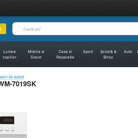
i
Lumea
Mobila si
Casa si
Sport
Şcoală &
Auto
copiilor
Decor
Reparatie
Birou
aşini de spălat
AWM-7019SK