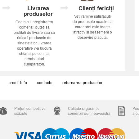
Livrarea
Clienți fericiți
produselor
Veți ramine satisfacuti
de produsele noastre, a
Odata cu inregistrarea
caror pret este foarte
comenzii puteti sa
atractiv si deasemeni o
profitati de livrare sau sa
deservire placuta.
ridicati produsele de
sinestatator.Livrarea
operative v-a bucura
chiar si pe cei mai
nerabdatori
cumparatori.
credit-info
contacte
returnarea produselor
Prețuri competitive
Calitate si garantie
Posi
scăzute
comenzii dumneavoastra
a c