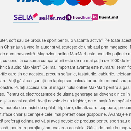
ter, soft sau de produse sport pentru o vacanță activă? Pe toate acestea
 Chișinău vă vine în ajutor și vă scutește de umblatul prin magazine. 
cată de dumneavoastră. Magazinul online MaxMart este unul din puținele 
u, cu condiția că suma cumpărăturii este de nu mai puțin de 1000 de lei
tehnică audio MaxMart? Cel mai important avantaj este numărul semnifica
ile care țin de acestea, precum softurile, tastaturile, cablurile, telef
tare. Veți găsi cu ușurință un laptop sau calculator pentru muncă sau p
noastre. Puteți accesa site-ul magazinului online MaxMart pentru a găsi
ase. Pentru că electrocasnicele de ultimă generație au devenit din ce în
și la acest capitol. Aveți nevoie de un frigider, de o mașină de spăl
e modele de mașini de spălat, frigidere, climatizoare, cuptoare, precum
satisface chiar și cerințele celei mai pretențioase gospodine. Avantajel
că preferați odihna activă și aveți nevoie de produse pentru sport sau dac
casă, pentru reparația și amenajarea acesteia. Găsiți de toate la maga