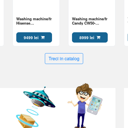
Washing machine/fr
Washing machine/fr
Hisense
Candy CW50-
WF5I8043BWF Class A
BP12307U1-S Class A
9499 lei
8999 lei
Treci in catalog