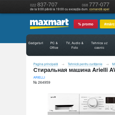
837-707
777-077
022
068
de la 9:00 până la 19:00 cu excepția dum.
comandă apel
% promo
#mărc
Gadgeturi
PC &
TV, Audio &
Tehnica uz
Office
Foto
casnic
Pagina principală
Tehnică pentru curăţenie
M
Стиральная машина Arielli 
ARIELLI
№ 264959