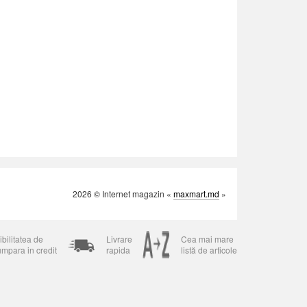
2026 © Internet magazin «
maxmart.md
»
bilitatea de
Livrare
Cea mai mare
umpara in credit
rapida
listă de articole