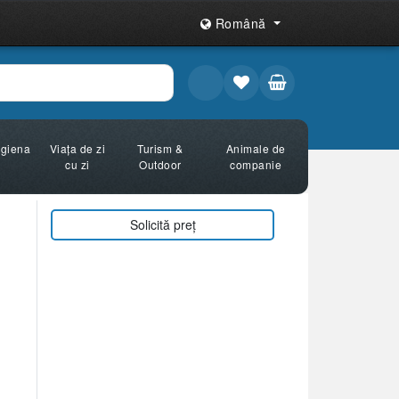
Română
Igiena
Viața de zi
Turism &
Animale de
cu zi
Outdoor
companie
Solicită preț