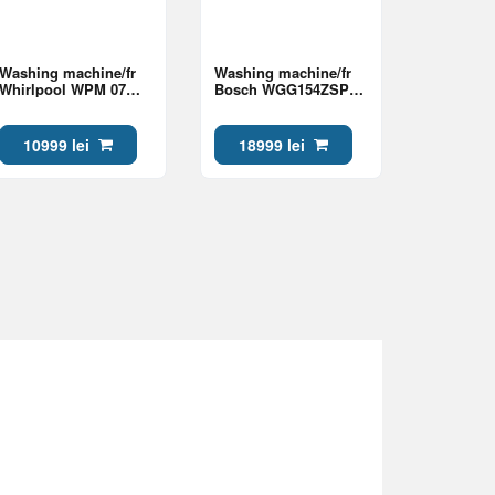
Washing machine/fr
Washing machine/fr
Whirlpool WPM 07W
Bosch WGG154ZSPL
ADS EE Class A
Class A
10999 lei
18999 lei