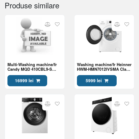
Produse similare
Multi-Washing machine/fr
Washing machine/fr Heinner
Candy MQD 410CBL9-S
HWM-HMN7012IVSMA Class
Class A
A
16999 lei
5999 lei