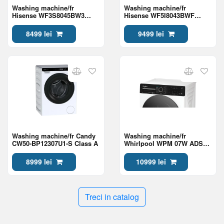
Washing machine/fr
Washing machine/fr
Hisense WF3S8045BW3
Hisense WF5I8043BWF
Class A
Class A
8499 lei
9499 lei
Washing machine/fr Candy
Washing machine/fr
CW50-BP12307U1-S Class A
Whirlpool WPM 07W ADS
EE Class A
8999 lei
10999 lei
Treci in catalog