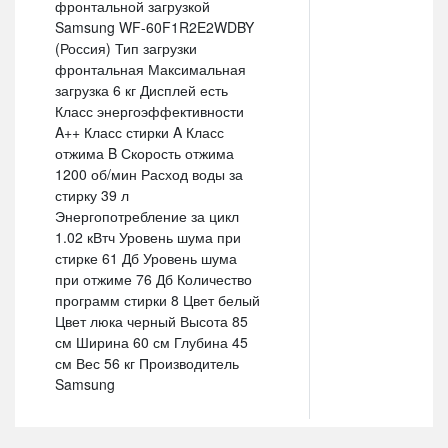
фронтальной загрузкой
Samsung WF-60F1R2E2WDBY
(Россия) Тип загрузки
фронтальная Максимальная
загрузка 6 кг Дисплей есть
Класс энергоэффективности
A++ Класс стирки A Класс
отжима B Скорость отжима
1200 об/мин Расход воды за
стирку 39 л
Энергопотребление за цикл
1.02 кВтч Уровень шума при
стирке 61 Дб Уровень шума
при отжиме 76 Дб Количество
программ стирки 8 Цвет белый
Цвет люка черный Высота 85
см Ширина 60 см Глубина 45
см Вес 56 кг Производитель
Samsung