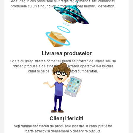
Adăugați în coș produsele și înregistrați comanda sau comandați
produsele cu un singur click introducînd doar numărul de telefon.
Livrarea produselor
Odata cu inregistrarea comenzii puteti sa profitati de livrare sau sa
ridicati produsele de sinestatator.Livrarea operative v-a bucura
chiar si pe cei mai nerabdatori cumparatori.
Clienți fericiți
Veți ramine satisfacuti de produsele noastre, a caror pret este
foarte atractiv si deasemeni o deservire placuta.