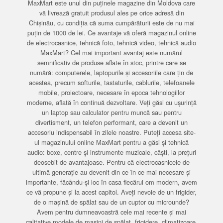
MaxMart este unul din puținele magazine din Moldova care
vă livrează gratuit produsul ales pe orice adresă din
Chișinău, cu condiția că suma cumpărăturii este de nu mai
puțin de 1000 de lei. Ce avantaje vă oferă magazinul online
de electrocasnice, tehnică foto, tehnică video, tehnică audio
MaxMart? Cel mai important avantaj este numărul
semnificativ de produse aflate în stoc, printre care se
numără: computerele, laptopurile și accesoriile care țin de
acestea, precum softurile, tastaturile, cablurile, telefoanele
mobile, proiectoare, necesare în epoca tehnologiilor
moderne, aflată în continuă dezvoltare. Veți găsi cu ușurință
un laptop sau calculator pentru muncă sau pentru
divertisment, un telefon performant, care a devenit un
accesoriu indispensabil în zilele noastre. Puteți accesa site-
ul magazinului online MaxMart pentru a găsi și tehnică
audio: boxe, centre și instrumente muzicale, căști, la prețuri
deosebit de avantajoase. Pentru că electrocasnicele de
ultimă generație au devenit din ce în ce mai necesare și
importante, făcându-și loc în casa fiecărui om modern, avem
ce vă propune și la acest capitol. Aveți nevoie de un frigider,
de o mașină de spălat sau de un cuptor cu microunde?
Avem pentru dumneavoastră cele mai recente și mai
calitative modele de mașini de spălat, frigidere, climatizoare,