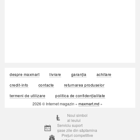
despre maxmart
livrare
garanția
achitare
credit-info
contacte
returnarea produselor
termeni de utilizare
politica de confidențialitate
2026 © Internet magazin «
maxmart.md
»
Noul simbol
al leului
Serviciu suport
șase zile din săptamina
Prețuri competitive