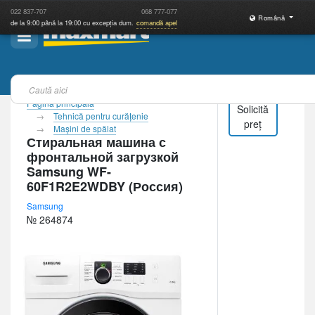
022
837-707
068
777-077
Română
de la 9:00 până la 19:00 cu excepția dum.
comandă apel
Pagina principală
Solicită
Tehnică pentru curăţenie
preț
Maşini de spălat
Стиральная машина с
фронтальной загрузкой
Samsung WF-
60F1R2E2WDBY (Россия)
Samsung
№ 264874