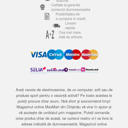
scăzute
Calitate si garantie
comenzii dumneavoastra
Posibilitatea de
a cumpara in credit
Livrare
rapida
Cea mai mare
listă de articole
Aveți nevoie de electrocasnice, de un computer, soft sau de
produse sport pentru o vacanță activă? Pe toate acestea le
puteți procura chiar acum, fără efort și economisind timp!
Magazinul online MaxMart din Chișinău vă vine în ajutor și
vă scutește de umblatul prin magazine. Puteți comanda
orice produs chiar de acasă, iar curierul nostru vi-l va livra la
adresa indicată de dumneavoastră. Magazinul online