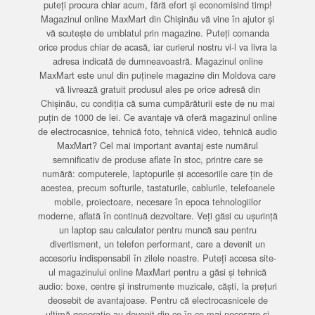
puteți procura chiar acum, fără efort și economisind timp!
Magazinul online MaxMart din Chișinău vă vine în ajutor și
vă scutește de umblatul prin magazine. Puteți comanda
orice produs chiar de acasă, iar curierul nostru vi-l va livra la
adresa indicată de dumneavoastră. Magazinul online
MaxMart este unul din puținele magazine din Moldova care
vă livrează gratuit produsul ales pe orice adresă din
Chișinău, cu condiția că suma cumpărăturii este de nu mai
puțin de 1000 de lei. Ce avantaje vă oferă magazinul online
de electrocasnice, tehnică foto, tehnică video, tehnică audio
MaxMart? Cel mai important avantaj este numărul
semnificativ de produse aflate în stoc, printre care se
numără: computerele, laptopurile și accesoriile care țin de
acestea, precum softurile, tastaturile, cablurile, telefoanele
mobile, proiectoare, necesare în epoca tehnologiilor
moderne, aflată în continuă dezvoltare. Veți găsi cu ușurință
un laptop sau calculator pentru muncă sau pentru
divertisment, un telefon performant, care a devenit un
accesoriu indispensabil în zilele noastre. Puteți accesa site-
ul magazinului online MaxMart pentru a găsi și tehnică
audio: boxe, centre și instrumente muzicale, căști, la prețuri
deosebit de avantajoase. Pentru că electrocasnicele de
ultimă generație au devenit din ce în ce mai necesare și