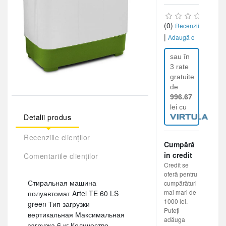
(0)
Recenzii
|
Adaugă o
recenzie
sau în
3 rate
gratuite
de
996.67
lei cu
Detalii produs
Recenziile clienților
Cumpără
în credit
Comentariile clienților
Credit se
oferă pentru
Стиральная машина
cumpărături
mai mari de
полуавтомат Artel TE 60 LS
1000 lei.
green Тип загрузки
Puteți
вертикальная Максимальная
adăuga
загрузка 6 кг Количество