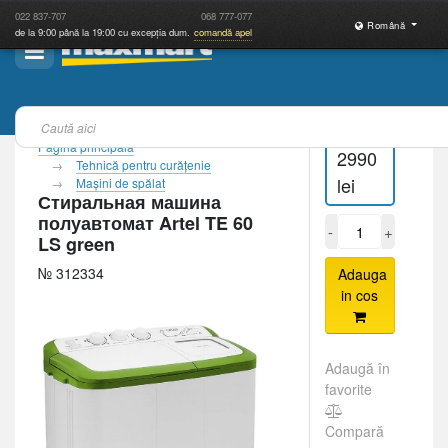
022
837-707
068
777-077
Română
de la 9:00 până la 19:00 cu excepția dum.
comandă apel
Pagina principală
2990
Tehnică pentru curăţenie
lei
Maşini de spălat
Стиральная машина
полуавтомат Artel TE 60
-
+
LS green
№ 312334
Adauga
in cos
Adaugă în
favorite
Compară