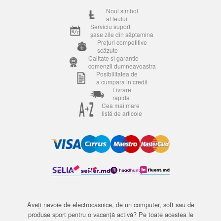
Noul simbol
al leului
Serviciu suport
șase zile din săptamina
Prețuri competitive
scăzute
Calitate si garantie
comenzii dumneavoastra
Posibilitatea de
a cumpara in credit
Livrare
rapida
Cea mai mare
listă de articole
Aveți nevoie de electrocasnice, de un computer, soft sau de
produse sport pentru o vacanță activă? Pe toate acestea le