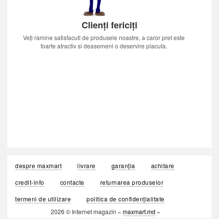
Clienți fericiți
Veți ramine satisfacuti de produsele noastre, a caror pret este
foarte atractiv si deasemeni o deservire placuta.
despre maxmart
livrare
garanția
achitare
credit-info
contacte
returnarea produselor
termeni de utilizare
politica de confidențialitate
2026 © Internet magazin «
maxmart.md
»