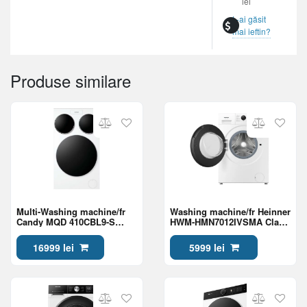
lei
L-ai găsit
mai ieftin?
Produse similare
Multi-Washing machine/fr
Washing machine/fr Heinner
Candy MQD 410CBL9-S
HWM-HMN7012IVSMA Class
Class A
A
16999 lei
5999 lei