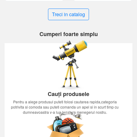
Treci in catalog
Cumperi foarte simplu
Cauți produsele
Pentru a alege produsul puteti folosi cautarea rapida,categoria
potrivita si comoda sau puteti comanda un apel si in scurt timp cu
dumneavoastra v-a lua legatura menegerul nostru.