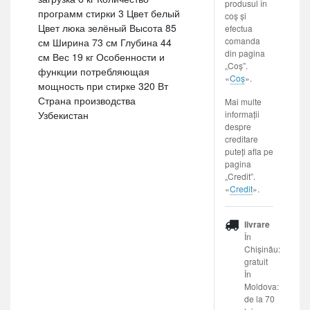
produsul în
программ стирки 3 Цвет белый
coș și
Цвет люка зелёный Высота 85
efectua
comanda
см Ширина 73 см Глубина 44
din pagina
см Вес 19 кг Особенности и
„Coș”.
функции потребляющая
«
Coș
».
мощность при стирке 320 Вт
Страна производства
Mai multe
informații
Узбекистан
despre
creditare
puteți afla pe
pagina
„Credit”.
«
Credit
».
livrare
În
Chișinău:
gratuit
În
Moldova:
de la 70