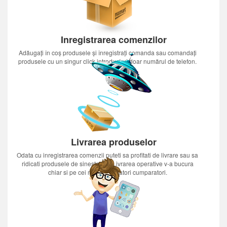
Inregistrarea comenzilor
Adăugați în coș produsele și înregistrați comanda sau comandați
produsele cu un singur click introducînd doar numărul de telefon.
Livrarea produselor
Odata cu inregistrarea comenzii puteti sa profitati de livrare sau sa
ridicati produsele de sinestatator.Livrarea operative v-a bucura
chiar si pe cei mai nerabdatori cumparatori.