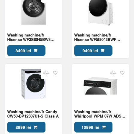
Washing machine/fr
Washing machine/fr
Hisense WF3S8045BW3
Hisense WF5I8043BWF
Class A
Class A
8499 lei
9499 lei
Washing machine/fr Candy
Washing machine/fr
CW50-BP12307U1-S Class A
Whirlpool WPM 07W ADS
EE Class A
8999 lei
10999 lei