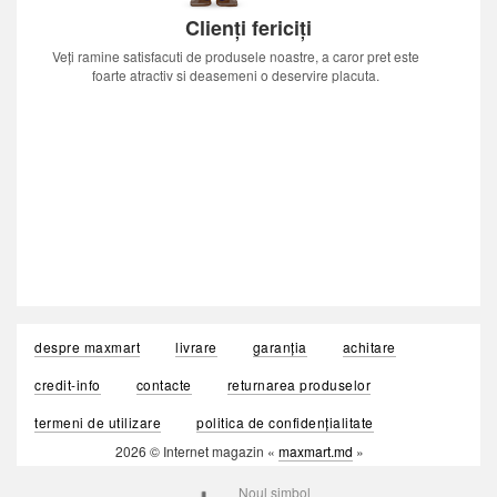
Clienți fericiți
Veți ramine satisfacuti de produsele noastre, a caror pret este
foarte atractiv si deasemeni o deservire placuta.
despre maxmart
livrare
garanția
achitare
credit-info
contacte
returnarea produselor
termeni de utilizare
politica de confidențialitate
2026 © Internet magazin «
maxmart.md
»
Noul simbol