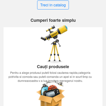
Treci in catalog
Cumperi foarte simplu
Cauți produsele
Pentru a alege produsul puteti folosi cautarea rapida,categoria
potrivita si comoda sau puteti comanda un apel si in scurt timp cu
dumneavoastra v-a lua legatura menegerul nostru.