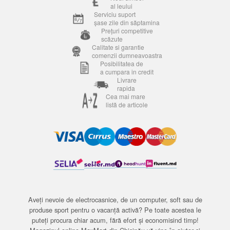
al leului
Serviciu suport
șase zile din săptamina
Prețuri competitive
scăzute
Calitate si garantie
comenzii dumneavoastra
Posibilitatea de
a cumpara in credit
Livrare
rapida
Cea mai mare
listă de articole
Aveți nevoie de electrocasnice, de un computer, soft sau de
produse sport pentru o vacanță activă? Pe toate acestea le
puteți procura chiar acum, fără efort și economisind timp!