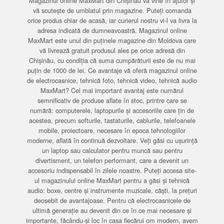
Magazinul online MaxMart din Chișinău vă vine în ajutor și
vă scutește de umblatul prin magazine. Puteți comanda
orice produs chiar de acasă, iar curierul nostru vi-l va livra la
adresa indicată de dumneavoastră. Magazinul online
MaxMart este unul din puținele magazine din Moldova care
vă livrează gratuit produsul ales pe orice adresă din
Chișinău, cu condiția că suma cumpărăturii este de nu mai
puțin de 1000 de lei. Ce avantaje vă oferă magazinul online
de electrocasnice, tehnică foto, tehnică video, tehnică audio
MaxMart? Cel mai important avantaj este numărul
semnificativ de produse aflate în stoc, printre care se
numără: computerele, laptopurile și accesoriile care țin de
acestea, precum softurile, tastaturile, cablurile, telefoanele
mobile, proiectoare, necesare în epoca tehnologiilor
moderne, aflată în continuă dezvoltare. Veți găsi cu ușurință
un laptop sau calculator pentru muncă sau pentru
divertisment, un telefon performant, care a devenit un
accesoriu indispensabil în zilele noastre. Puteți accesa site-
ul magazinului online MaxMart pentru a găsi și tehnică
audio: boxe, centre și instrumente muzicale, căști, la prețuri
deosebit de avantajoase. Pentru că electrocasnicele de
ultimă generație au devenit din ce în ce mai necesare și
importante, făcându-și loc în casa fiecărui om modern, avem