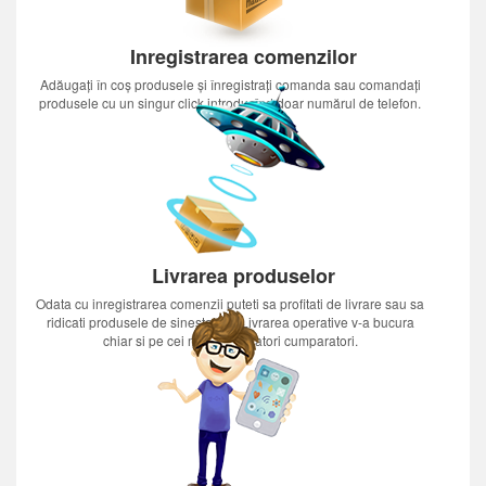
Inregistrarea comenzilor
Adăugați în coș produsele și înregistrați comanda sau comandați
produsele cu un singur click introducînd doar numărul de telefon.
Livrarea produselor
Odata cu inregistrarea comenzii puteti sa profitati de livrare sau sa
ridicati produsele de sinestatator.Livrarea operative v-a bucura
chiar si pe cei mai nerabdatori cumparatori.