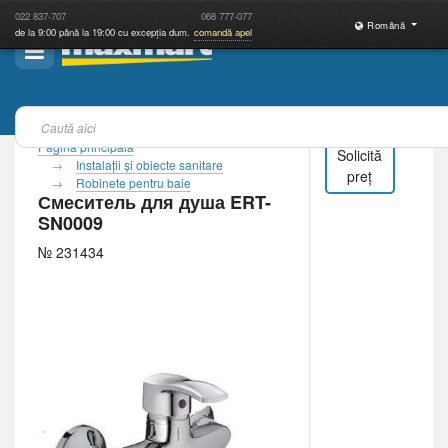
022
837-707
068
777-077
Română
de la 9:00 până la 19:00 cu excepția dum.
comandă apel
Pagina principală
Solicită
Instalaţii şi obiecte sanitare
preț
Robinete pentru baie
Смеситель для душа ERT-
SN0009
№ 231434