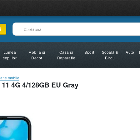
i
Lumea
Mobila si
Casa si
Sport
Şcoală &
Auto
copiilor
Decor
Reparatie
Birou
oane mobile
 11 4G 4/128GB EU Gray