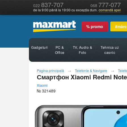
837-707
777-077
022
068
de la 9:00 până la 19:00 cu excepția dum.
comandă apel
% promo
#mărc
Gadgeturi
PC &
TV, Audio &
Tehnica uz
Office
Foto
casnic
Pagina principală
Telefonie & Navigare
Telef
Смартфон Xiaomi Redmi Note
Xiaomi
№ 321489