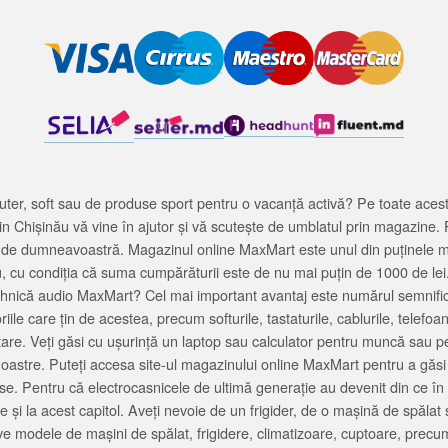
ter, soft sau de produse sport pentru o vacanță activă? Pe toate acestea
 Chișinău vă vine în ajutor și vă scutește de umblatul prin magazine. 
cată de dumneavoastră. Magazinul online MaxMart este unul din puținele 
u, cu condiția că suma cumpărăturii este de nu mai puțin de 1000 de lei
tehnică audio MaxMart? Cel mai important avantaj este numărul semnifica
ile care țin de acestea, precum softurile, tastaturile, cablurile, telef
tare. Veți găsi cu ușurință un laptop sau calculator pentru muncă sau p
noastre. Puteți accesa site-ul magazinului online MaxMart pentru a găsi
ase. Pentru că electrocasnicele de ultimă generație au devenit din ce în
și la acest capitol. Aveți nevoie de un frigider, de o mașină de spăl
e modele de mașini de spălat, frigidere, climatizoare, cuptoare, precum