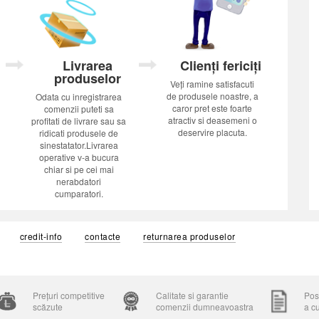
Livrarea
Clienți fericiți
produselor
Veți ramine satisfacuti
de produsele noastre, a
Odata cu inregistrarea
caror pret este foarte
comenzii puteti sa
atractiv si deasemeni o
profitati de livrare sau sa
deservire placuta.
ridicati produsele de
sinestatator.Livrarea
operative v-a bucura
chiar si pe cei mai
nerabdatori
cumparatori.
credit-info
contacte
returnarea produselor
Prețuri competitive
Calitate si garantie
Posi
scăzute
comenzii dumneavoastra
a c