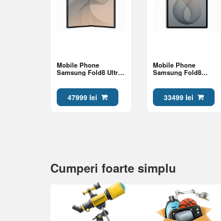
Mobile Phone
Mobile Phone
Samsung Fold8 Ultra
Samsung Fold8
16/1Tb Graphite
12/256Gb Graphite
47999 lei
33499 lei
Cumperi foarte simplu