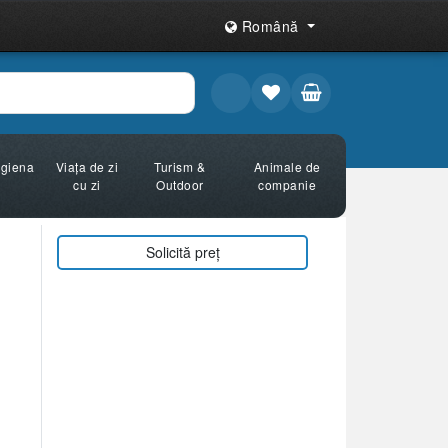
Română
Igiena
Viața de zi
Turism &
Animale de
cu zi
Outdoor
companie
Solicită preț