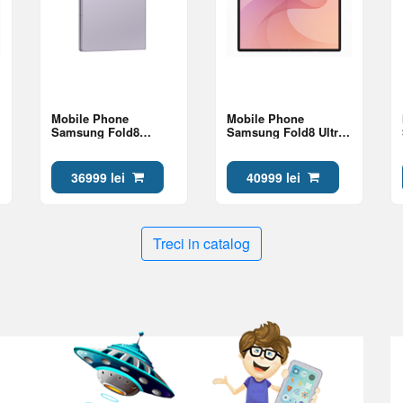
Mobile Phone
Mobile Phone
Samsung Fold8
Samsung Fold8 Ultra
12/512Gb Lavender
12/512Gb Violet
Shadow
36999 lei
40999 lei
Treci in catalog