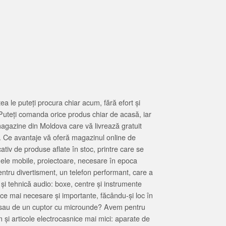
 le puteți procura chiar acum, fără efort și
Puteți comanda orice produs chiar de acasă, iar
magazine din Moldova care vă livrează gratuit
. Ce avantaje vă oferă magazinul online de
tiv de produse aflate în stoc, printre care se
oanele mobile, proiectoare, necesare în epoca
entru divertisment, un telefon performant, care a
 și tehnică audio: boxe, centre și instrumente
 ce mai necesare și importante, făcându-și loc în
at sau de un cuptor cu microunde? Avem pentru
 și articole electrocasnice mai mici: aparate de