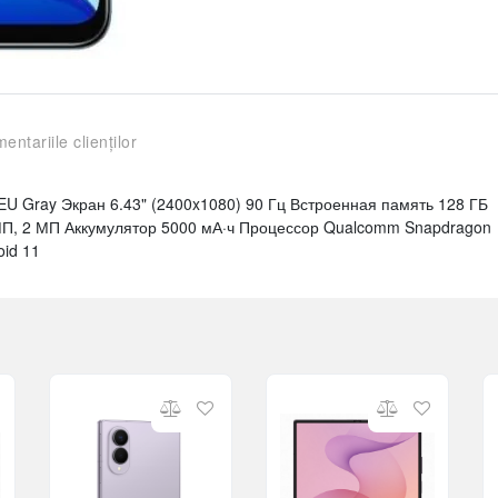
entariile clienților
U Gray Экран 6.43" (2400x1080) 90 Гц Встроенная память 128 ГБ
МП, 2 МП Аккумулятор 5000 мА·ч Процессор Qualcomm Snapdragon
id 11