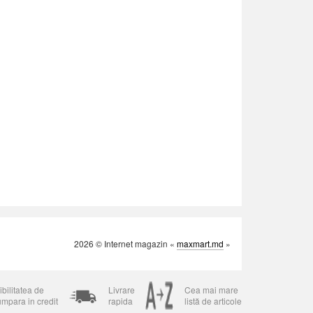
2026 © Internet magazin «
maxmart.md
»
bilitatea de
Livrare
Cea mai mare
umpara in credit
rapida
listă de articole