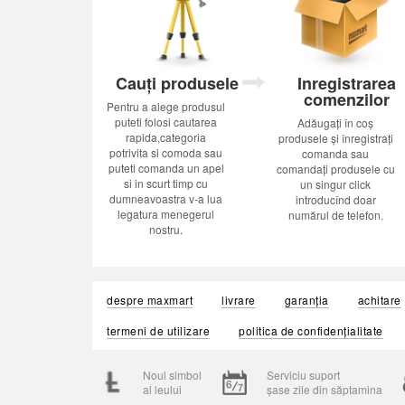
Cauți produsele
Inregistrarea
comenzilor
Pentru a alege produsul
puteti folosi cautarea
Adăugați în coș
rapida,categoria
produsele și înregistrați
potrivita si comoda sau
comanda sau
puteti comanda un apel
comandați produsele cu
si in scurt timp cu
un singur click
dumneavoastra v-a lua
introducînd doar
legatura menegerul
numărul de telefon.
nostru.
despre maxmart
livrare
garanția
achitare
termeni de utilizare
politica de confidențialitate
Noul simbol
Serviciu suport
al leului
șase zile din săptamina