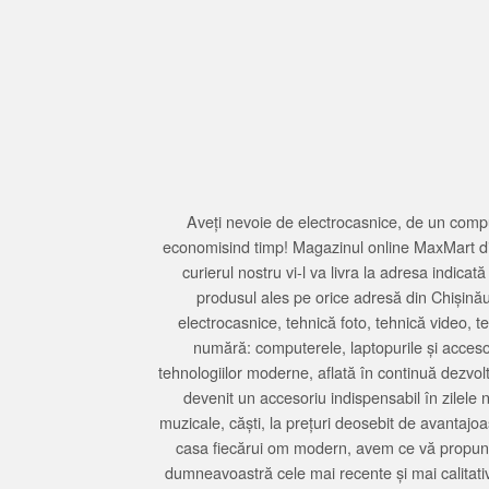
Aveți nevoie de electrocasnice, de un compu
economisind timp! Magazinul online MaxMart din
curierul nostru vi-l va livra la adresa indi
produsul ales pe orice adresă din Chișină
electrocasnice, tehnică foto, tehnică video, 
numără: computerele, laptopurile și accesori
tehnologiilor moderne, aflată în continuă dezvol
devenit un accesoriu indispensabil în zilele 
muzicale, căști, la prețuri deosebit de avantajo
casa fiecărui om modern, avem ce vă propune 
dumneavoastră cele mai recente și mai calitativ