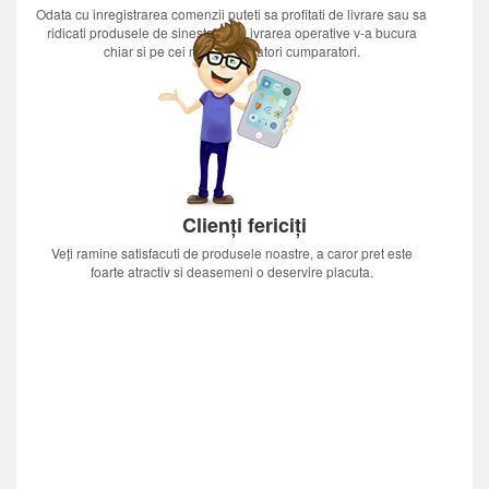
Odata cu inregistrarea comenzii puteti sa profitati de livrare sau sa
ridicati produsele de sinestatator.Livrarea operative v-a bucura
chiar si pe cei mai nerabdatori cumparatori.
Clienți fericiți
Veți ramine satisfacuti de produsele noastre, a caror pret este
foarte atractiv si deasemeni o deservire placuta.