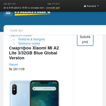
022
837-707
068
777-077
Română
de la 9:00 până la 19:00 cu excepția dum.
comandă apel
Pagina principală
Solicită
Telefonie & Navigare
preț
Telefoane mobile
Смартфон Xiaomi MI A2
Lite 3/32GB Blue Global
Version
Xiaomi
№ 261108