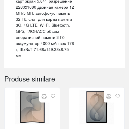
карт экран 5.84", разрешение
2280x1080 двойная камера 12
МП/5 МП, автофокус память
32 Гб, слот для карты памяти
3G, 4G LTE, Wi-Fi, Bluetooth,
GPS, ГЛОНАСС объем
оперативной памяти 3 Гб
аккумулятор 4000 мАч вес 178
г, ШxВxТ 71.68x149.33x8.75
мм
Produse similare