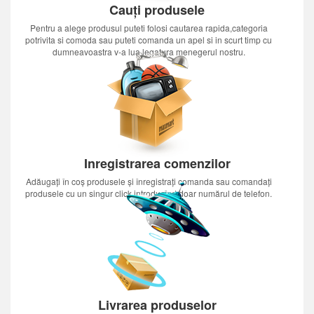
Cauți produsele
Pentru a alege produsul puteti folosi cautarea rapida,categoria
potrivita si comoda sau puteti comanda un apel si in scurt timp cu
dumneavoastra v-a lua legatura menegerul nostru.
Inregistrarea comenzilor
Adăugați în coș produsele și înregistrați comanda sau comandați
produsele cu un singur click introducînd doar numărul de telefon.
Livrarea produselor