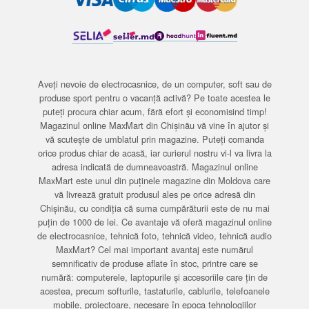
Aveți nevoie de electrocasnice, de un computer, soft sau de
produse sport pentru o vacanță activă? Pe toate acestea le
puteți procura chiar acum, fără efort și economisind timp!
Magazinul online MaxMart din Chișinău vă vine în ajutor și
vă scutește de umblatul prin magazine. Puteți comanda
orice produs chiar de acasă, iar curierul nostru vi-l va livra la
adresa indicată de dumneavoastră. Magazinul online
MaxMart este unul din puținele magazine din Moldova care
vă livrează gratuit produsul ales pe orice adresă din
Chișinău, cu condiția că suma cumpărăturii este de nu mai
puțin de 1000 de lei. Ce avantaje vă oferă magazinul online
de electrocasnice, tehnică foto, tehnică video, tehnică audio
MaxMart? Cel mai important avantaj este numărul
semnificativ de produse aflate în stoc, printre care se
numără: computerele, laptopurile și accesoriile care țin de
acestea, precum softurile, tastaturile, cablurile, telefoanele
mobile, proiectoare, necesare în epoca tehnologiilor