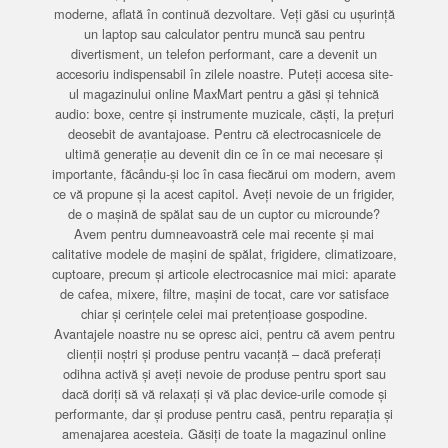
moderne, aflată în continuă dezvoltare. Veți găsi cu ușurință
un laptop sau calculator pentru muncă sau pentru
divertisment, un telefon performant, care a devenit un
accesoriu indispensabil în zilele noastre. Puteți accesa site-
ul magazinului online MaxMart pentru a găsi și tehnică
audio: boxe, centre și instrumente muzicale, căști, la prețuri
deosebit de avantajoase. Pentru că electrocasnicele de
ultimă generație au devenit din ce în ce mai necesare și
importante, făcându-și loc în casa fiecărui om modern, avem
ce vă propune și la acest capitol. Aveți nevoie de un frigider,
de o mașină de spălat sau de un cuptor cu microunde?
Avem pentru dumneavoastră cele mai recente și mai
calitative modele de mașini de spălat, frigidere, climatizoare,
cuptoare, precum și articole electrocasnice mai mici: aparate
de cafea, mixere, filtre, mașini de tocat, care vor satisface
chiar și cerințele celei mai pretențioase gospodine.
Avantajele noastre nu se opresc aici, pentru că avem pentru
clienții noștri și produse pentru vacanță – dacă preferați
odihna activă și aveți nevoie de produse pentru sport sau
dacă doriți să vă relaxați și vă plac device-urile comode și
performante, dar și produse pentru casă, pentru reparația și
amenajarea acesteia. Găsiți de toate la magazinul online