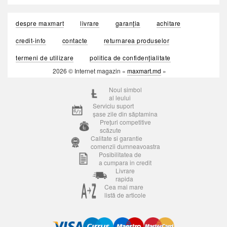
despre maxmart
livrare
garanția
achitare
credit-info
contacte
returnarea produselor
termeni de utilizare
politica de confidențialitate
2026 © Internet magazin «
maxmart.md
»
Noul simbol
al leului
Serviciu suport
șase zile din săptamina
Prețuri competitive
scăzute
Calitate si garantie
comenzii dumneavoastra
Posibilitatea de
a cumpara in credit
Livrare
rapida
Cea mai mare
listă de articole