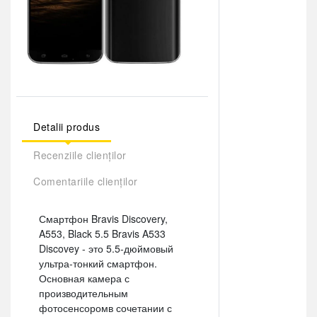
Detalii produs
Recenziile clienților
Comentariile clienților
Смартфон Bravis Discovery,
A553, Black 5.5 Bravis A533
Discovey - это 5.5-дюймовый
ультра-тонкий смартфон.
Основная камера с
производительным
фотосенсоромв сочетании с