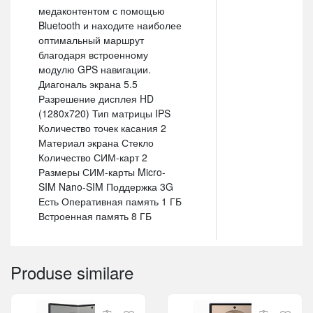
медаконтентом с помощью
Bluetooth и находите наиболее
оптимальный маршрут
благодаря встроенному
модулю GPS навигации.
Диагональ экрана 5.5
Разрешение дисплея HD
(1280x720) Тип матрицы IPS
Количество точек касания 2
Материал экрана Стекло
Количество СИМ-карт 2
Размеры СИМ-карты Micro-
SIM Nano-SIM Поддержка 3G
Есть Оперативная память 1 ГБ
Встроенная память 8 ГБ
Produse similare