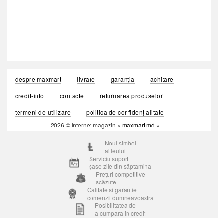
despre maxmart
livrare
garanția
achitare
credit-info
contacte
returnarea produselor
termeni de utilizare
politica de confidențialitate
2026 © Internet magazin «
maxmart.md
»
Noul simbol
al leului
Serviciu suport
șase zile din săptamina
Prețuri competitive
scăzute
Calitate si garantie
comenzii dumneavoastra
Posibilitatea de
a cumpara in credit