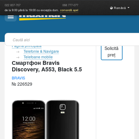
022
837-707
068
777-077
Română
de la 9:00 până la 19:00 cu excepția dum.
comandă apel
Pagina principală
Solicită
Telefonie & Navigare
preț
Telefoane mobile
Смартфон Bravis
Discovery, A553, Black 5.5
BRAVIS
№ 226529