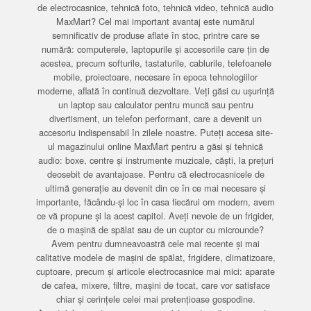
de electrocasnice, tehnică foto, tehnică video, tehnică audio
MaxMart? Cel mai important avantaj este numărul
semnificativ de produse aflate în stoc, printre care se
numără: computerele, laptopurile și accesoriile care țin de
acestea, precum softurile, tastaturile, cablurile, telefoanele
mobile, proiectoare, necesare în epoca tehnologiilor
moderne, aflată în continuă dezvoltare. Veți găsi cu ușurință
un laptop sau calculator pentru muncă sau pentru
divertisment, un telefon performant, care a devenit un
accesoriu indispensabil în zilele noastre. Puteți accesa site-
ul magazinului online MaxMart pentru a găsi și tehnică
audio: boxe, centre și instrumente muzicale, căști, la prețuri
deosebit de avantajoase. Pentru că electrocasnicele de
ultimă generație au devenit din ce în ce mai necesare și
importante, făcându-și loc în casa fiecărui om modern, avem
ce vă propune și la acest capitol. Aveți nevoie de un frigider,
de o mașină de spălat sau de un cuptor cu microunde?
Avem pentru dumneavoastră cele mai recente și mai
calitative modele de mașini de spălat, frigidere, climatizoare,
cuptoare, precum și articole electrocasnice mai mici: aparate
de cafea, mixere, filtre, mașini de tocat, care vor satisface
chiar și cerințele celei mai pretențioase gospodine.