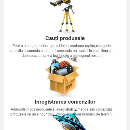
Cauți produsele
Pentru a alege produsul puteti folosi cautarea rapida,categoria
potrivita si comoda sau puteti comanda un apel si in scurt timp cu
dumneavoastra v-a lua legatura menegerul nostru.
Inregistrarea comenzilor
Adăugați în coș produsele și înregistrați comanda sau comandați
produsele cu un singur click introducînd doar numărul de telefon.