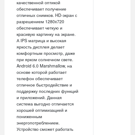
качественной оптикой
обеспечивает получение
отличных снимков. HD-экран с
разрешением 1280x720
обеспечивает четкую и
красивую картинку на экране.
А IPS матрица и высокая
яркость дисплея делает
комфортным просмотр, даже
при ярком солнечном свете.
Android 6.0 Marshmallow, на
основе которой работает
телефон обеспечивает
отличное быстродействие и
поддержку последних функций
и приложений. Данная
система выгодно отличается
хорошей оптимизацией и
пониженным
энергопотреблением.
Устройство сможет работать