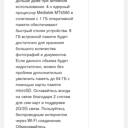
дольше даже при активном
использовании. 4-х ядерный
процессор Mediatek MT6580 в
сочетании с 1 ГБ оперативной
памяти обеспечивают
быстрый отклик устройства. 8
ГБ встроеной памяти будет
достаточно для хранения
большого количества
фотографий и документов.
Если данного обьема будет
недостаточно, можно без
проблем дополнительно
увеличить память до 64 ГБ с
помощью карты памяти
microSD. Оставайтесь всегда
на связи благодаря 2 слотам
для сим-карт и поддержке
2G/3G связи. Пользуйтесь
беспроводным интернетом
через Wi-Fi соединение.
Обменивайтесь