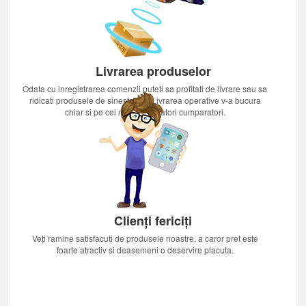
Livrarea produselor
Odata cu inregistrarea comenzii puteti sa profitati de livrare sau sa
ridicati produsele de sinestatator.Livrarea operative v-a bucura
chiar si pe cei mai nerabdatori cumparatori.
Clienți fericiți
Veți ramine satisfacuti de produsele noastre, a caror pret este
foarte atractiv si deasemeni o deservire placuta.