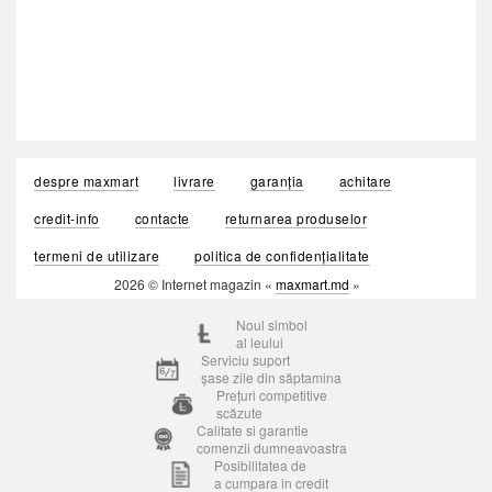
despre maxmart
livrare
garanția
achitare
credit-info
contacte
returnarea produselor
termeni de utilizare
politica de confidențialitate
2026 © Internet magazin «
maxmart.md
»
Noul simbol
al leului
Serviciu suport
șase zile din săptamina
Prețuri competitive
scăzute
Calitate si garantie
comenzii dumneavoastra
Posibilitatea de
a cumpara in credit