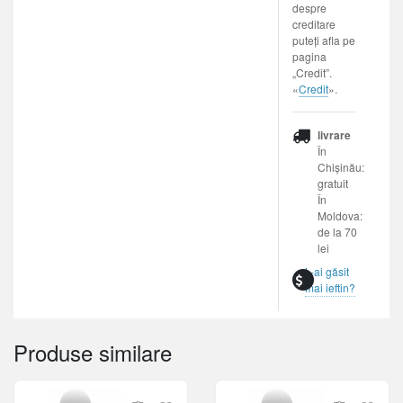
despre
creditare
puteți afla pe
pagina
„Credit”.
«
Credit
».
livrare
În
Chișinău:
gratuit
În
Moldova:
de la 70
lei
L-ai găsit
mai ieftin?
Produse similare