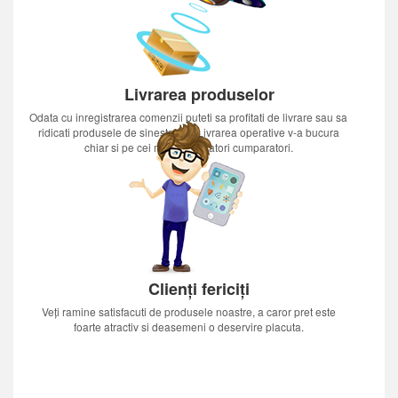
Livrarea produselor
Odata cu inregistrarea comenzii puteti sa profitati de livrare sau sa
ridicati produsele de sinestatator.Livrarea operative v-a bucura
chiar si pe cei mai nerabdatori cumparatori.
Clienți fericiți
Veți ramine satisfacuti de produsele noastre, a caror pret este
foarte atractiv si deasemeni o deservire placuta.