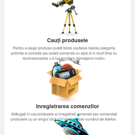
Cauți produsele
Pentru a alege produsul puteti folosi cautarea rapida,categoria
potrivita si comoda sau puteti comanda un apel si in scurt timp cu
dumneavoastra v-a lua legatura menegerul nostru.
Inregistrarea comenzilor
Adăugați în coș produsele și înregistrați comanda sau comandați
produsele cu un singur click introducînd doar numărul de telefon.