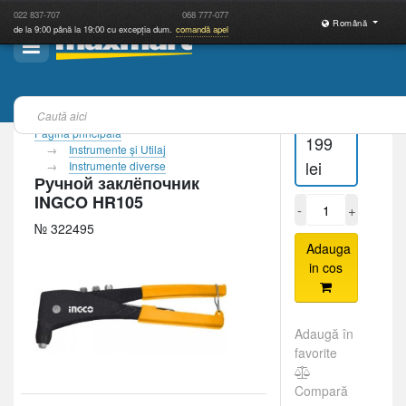
022
837-707
068
777-077
Română
de la 9:00 până la 19:00 cu excepția dum.
comandă apel
Pagina principală
199
Instrumente şi Utilaj
lei
Instrumente diverse
Ручной заклёпочник
INGCO HR105
-
+
№ 322495
Adauga
in cos
Adaugă în
favorite
Compară