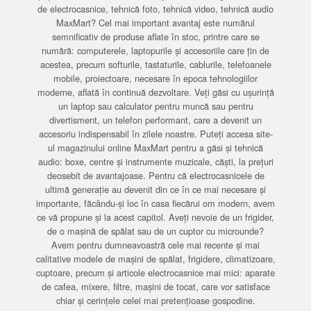
de electrocasnice, tehnică foto, tehnică video, tehnică audio
MaxMart? Cel mai important avantaj este numărul
semnificativ de produse aflate în stoc, printre care se
numără: computerele, laptopurile și accesoriile care țin de
acestea, precum softurile, tastaturile, cablurile, telefoanele
mobile, proiectoare, necesare în epoca tehnologiilor
moderne, aflată în continuă dezvoltare. Veți găsi cu ușurință
un laptop sau calculator pentru muncă sau pentru
divertisment, un telefon performant, care a devenit un
accesoriu indispensabil în zilele noastre. Puteți accesa site-
ul magazinului online MaxMart pentru a găsi și tehnică
audio: boxe, centre și instrumente muzicale, căști, la prețuri
deosebit de avantajoase. Pentru că electrocasnicele de
ultimă generație au devenit din ce în ce mai necesare și
importante, făcându-și loc în casa fiecărui om modern, avem
ce vă propune și la acest capitol. Aveți nevoie de un frigider,
de o mașină de spălat sau de un cuptor cu microunde?
Avem pentru dumneavoastră cele mai recente și mai
calitative modele de mașini de spălat, frigidere, climatizoare,
cuptoare, precum și articole electrocasnice mai mici: aparate
de cafea, mixere, filtre, mașini de tocat, care vor satisface
chiar și cerințele celei mai pretențioase gospodine.