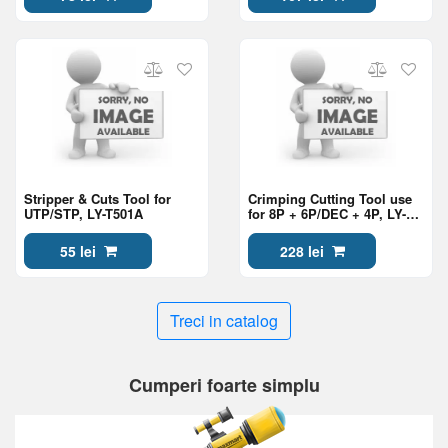
Stripper & Cuts Tool for
Crimping Cutting Tool use
UTP/STP, LY-T501A
for 8P + 6P/DEC + 4P, LY-
T2008R
55 lei
228 lei
Treci in catalog
Cumperi foarte simplu