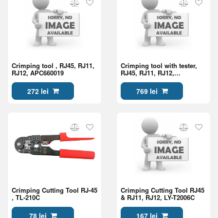
Crimping tool , RJ45, RJ11,
Crimping tool with tester,
RJ12, APC660019
RJ45, RJ11, RJ12,
APC660001
272 lei
769 lei
Crimping Cutting Tool RJ-45
Crimping Cutting Tool RJ45
, TL-210C
& RJ11, RJ12, LY-T2006C
78 lei
167 lei