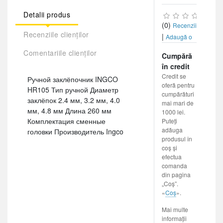
Detalii produs
(0)
Recenzii
Recenziile clienților
|
Adaugă o
recenzie
Comentariile clienților
Cumpără
în credit
Credit se
Ручной заклёпочник INGCO
oferă pentru
HR105 Тип ручной Диаметр
cumpărături
заклёпок 2.4 мм, 3.2 мм, 4.0
mai mari de
мм, 4.8 мм Длина 260 мм
1000 lei.
Комплектация сменные
Puteți
adăuga
головки Производитель Ingco
produsul în
coș și
efectua
comanda
din pagina
„Coș”.
«
Coș
».
Mai multe
informații