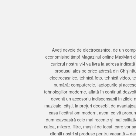
Aveți nevoie de electrocasnice, de un compu
economisind timp! Magazinul online MaxMart din
curierul nostru vi-l va livra la adresa indi
produsul ales pe orice adresă din Chișină
electrocasnice, tehnică foto, tehnică video, 
numără: computerele, laptopurile și accesori
tehnologiilor moderne, aflată în continuă dezvol
devenit un accesoriu indispensabil în zilele 
muzicale, căști, la prețuri deosebit de avantajo
casa fiecărui om modern, avem ce vă propune 
dumneavoastră cele mai recente și mai calitativ
cafea, mixere, filtre, mașini de tocat, care vor 
clienții noștri și produse pentru vacanță – da