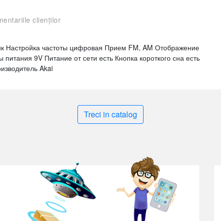
entariile clienților
ик Настройка частоты цифровая Прием FM, AM Отображение
итания 9V Питание от сети есть Кнопка короткого сна есть
изводитель Akai
Treci in catalog