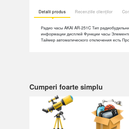
Detalii produs
Recenziile clienților
Com
Радио часы AKAI AR-251C Тип радиобудильн
информации дисплей Функции часы Элементы п
Таймер автоматического отключения есть Про
Cumperi foarte simplu