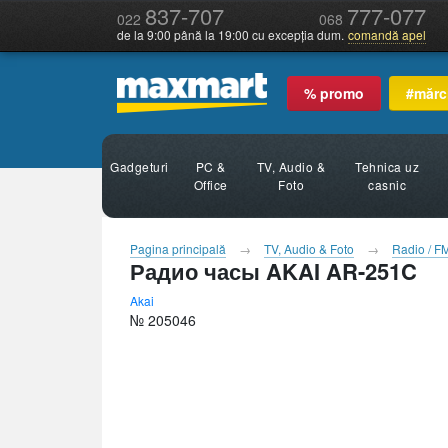
837-707
777-077
022
068
de la 9:00 până la 19:00 cu excepția dum.
comandă apel
% promo
#mărc
Gadgeturi
PC &
TV, Audio &
Tehnica uz
Office
Foto
casnic
Pagina principală
TV, Audio & Foto
Radio / F
Радио часы AKAI AR-251C
Akai
№ 205046