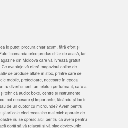
 le puteți procura chiar acum, fără efort și
Puteți comanda orice produs chiar de acasă, iar
magazine din Moldova care vă livrează gratuit
. Ce avantaje vă oferă magazinul online de
tiv de produse aflate în stoc, printre care se
oanele mobile, proiectoare, necesare în epoca
entru divertisment, un telefon performant, care a
 și tehnică audio: boxe, centre și instrumente
 ce mai necesare și importante, făcându-și loc în
at sau de un cuptor cu microunde? Avem pentru
 și articole electrocasnice mai mici: aparate de
e noastre nu se opresc aici, pentru că avem pentru
ă doriți să vă relaxați și vă plac device-urile