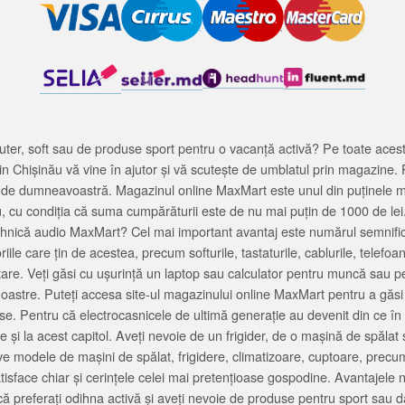
ter, soft sau de produse sport pentru o vacanță activă? Pe toate acestea
 Chișinău vă vine în ajutor și vă scutește de umblatul prin magazine. 
cată de dumneavoastră. Magazinul online MaxMart este unul din puținele 
u, cu condiția că suma cumpărăturii este de nu mai puțin de 1000 de lei
tehnică audio MaxMart? Cel mai important avantaj este numărul semnifica
ile care țin de acestea, precum softurile, tastaturile, cablurile, telef
tare. Veți găsi cu ușurință un laptop sau calculator pentru muncă sau p
noastre. Puteți accesa site-ul magazinului online MaxMart pentru a găsi
ase. Pentru că electrocasnicele de ultimă generație au devenit din ce în
și la acest capitol. Aveți nevoie de un frigider, de o mașină de spăl
e modele de mașini de spălat, frigidere, climatizoare, cuptoare, precum
satisface chiar și cerințele celei mai pretențioase gospodine. Avantajel
că preferați odihna activă și aveți nevoie de produse pentru sport sau dac