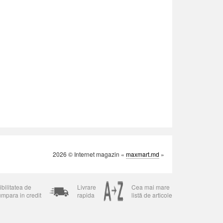
2026 © Internet magazin «
maxmart.md
»
bilitatea de
Livrare
Cea mai mare
umpara in credit
rapida
listă de articole