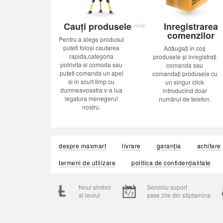
Cauți produsele
Inregistrarea
comenzilor
Pentru a alege produsul
puteti folosi cautarea
Adăugați în coș
rapida,categoria
produsele și înregistrați
potrivita si comoda sau
comanda sau
puteti comanda un apel
comandați produsele cu
si in scurt timp cu
un singur click
dumneavoastra v-a lua
introducînd doar
legatura menegerul
numărul de telefon.
nostru.
despre maxmart
livrare
garanția
achitare
termeni de utilizare
politica de confidențialitate
Noul simbol
Serviciu suport
al leului
șase zile din săptamina