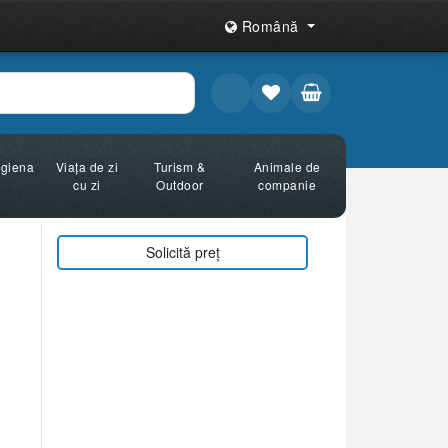
Română
Igiena
Viața de zi
Turism &
Animale de
cu zi
Outdoor
companie
Solicită preț