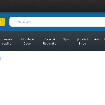
i
Lumea
Mobila si
Casa si
Sport
Şcoală &
Auto
copiilor
Decor
Reparatie
Birou
M