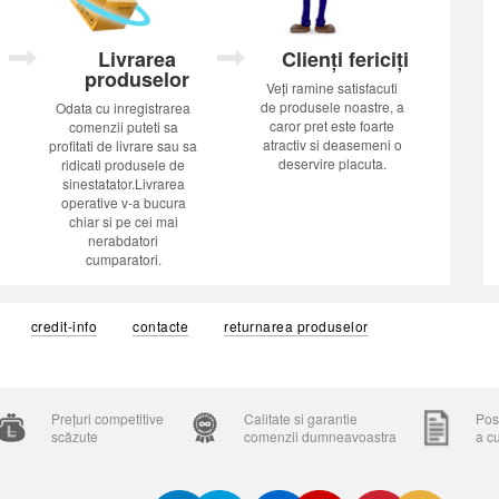
Livrarea
Clienți fericiți
produselor
Veți ramine satisfacuti
de produsele noastre, a
Odata cu inregistrarea
caror pret este foarte
comenzii puteti sa
atractiv si deasemeni o
profitati de livrare sau sa
deservire placuta.
ridicati produsele de
sinestatator.Livrarea
operative v-a bucura
chiar si pe cei mai
nerabdatori
cumparatori.
credit-info
contacte
returnarea produselor
Prețuri competitive
Calitate si garantie
Posi
scăzute
comenzii dumneavoastra
a c