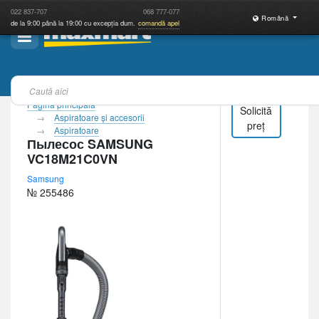
022
837-707
068
777-077
Română
de la 9:00 până la 19:00 cu excepția dum.
comandă apel
Pagina principală
Solicită
Aspiratoare şi accesorii
preț
Aspiratoare
Пылесос SAMSUNG
VC18M21C0VN
Samsung
№ 255486