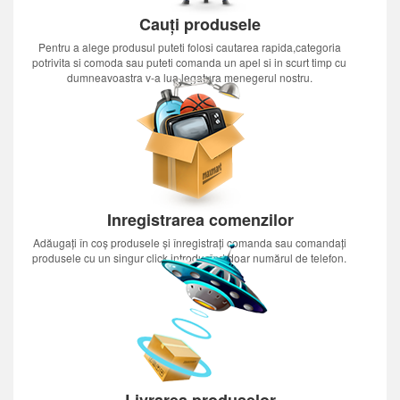
Cauți produsele
Pentru a alege produsul puteti folosi cautarea rapida,categoria
potrivita si comoda sau puteti comanda un apel si in scurt timp cu
dumneavoastra v-a lua legatura menegerul nostru.
Inregistrarea comenzilor
Adăugați în coș produsele și înregistrați comanda sau comandați
produsele cu un singur click introducînd doar numărul de telefon.
Livrarea produselor