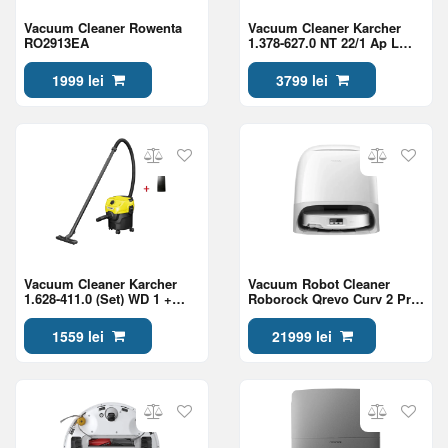
Vacuum Cleaner Rowenta
Vacuum Cleaner Karcher
RO2913EA
1.378-627.0 NT 22/1 Ap L
Go!Further
1999 lei
3799 lei
Vacuum Cleaner Karcher
Vacuum Robot Cleaner
1.628-411.0 (Set) WD 1 +
Roborock Qrevo Curv 2 Pro,
Duza auto WD 6.959-547.0
White
1559 lei
21999 lei