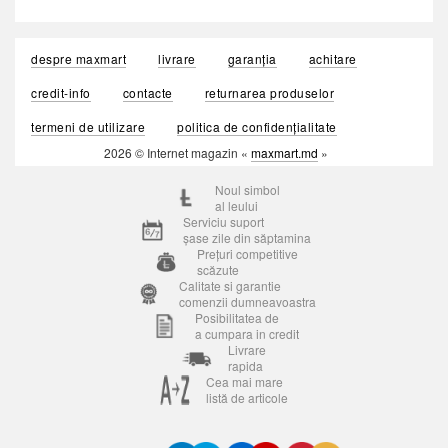
despre maxmart
livrare
garanția
achitare
credit-info
contacte
returnarea produselor
termeni de utilizare
politica de confidențialitate
2026 © Internet magazin «
maxmart.md
»
Noul simbol
al leului
Serviciu suport
șase zile din săptamina
Prețuri competitive
scăzute
Calitate si garantie
comenzii dumneavoastra
Posibilitatea de
a cumpara in credit
Livrare
rapida
Cea mai mare
listă de articole