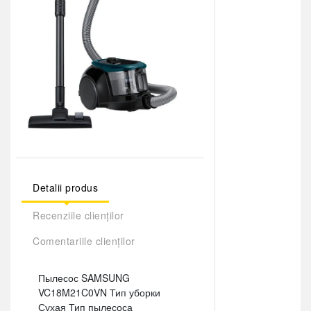
Detalii produs
Recenziile clienților
Comentariile clienților
Пылесос SAMSUNG
VC18M21C0VN Тип уборки
Сухая Тип пылесоса