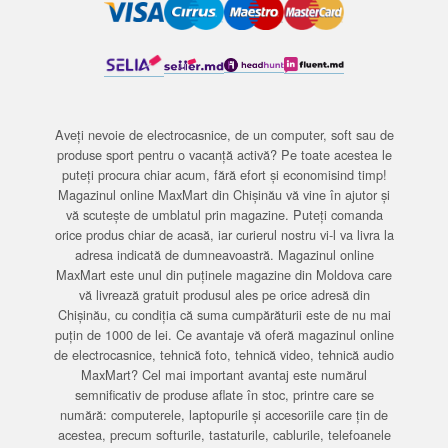
Aveți nevoie de electrocasnice, de un computer, soft sau de
produse sport pentru o vacanță activă? Pe toate acestea le
puteți procura chiar acum, fără efort și economisind timp!
Magazinul online MaxMart din Chișinău vă vine în ajutor și
vă scutește de umblatul prin magazine. Puteți comanda
orice produs chiar de acasă, iar curierul nostru vi-l va livra la
adresa indicată de dumneavoastră. Magazinul online
MaxMart este unul din puținele magazine din Moldova care
vă livrează gratuit produsul ales pe orice adresă din
Chișinău, cu condiția că suma cumpărăturii este de nu mai
puțin de 1000 de lei. Ce avantaje vă oferă magazinul online
de electrocasnice, tehnică foto, tehnică video, tehnică audio
MaxMart? Cel mai important avantaj este numărul
semnificativ de produse aflate în stoc, printre care se
numără: computerele, laptopurile și accesoriile care țin de
acestea, precum softurile, tastaturile, cablurile, telefoanele