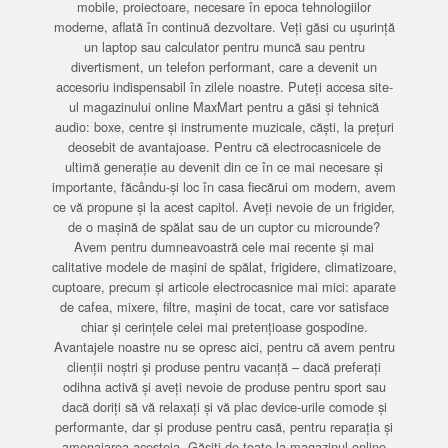
mobile, proiectoare, necesare în epoca tehnologiilor
moderne, aflată în continuă dezvoltare. Veți găsi cu ușurință
un laptop sau calculator pentru muncă sau pentru
divertisment, un telefon performant, care a devenit un
accesoriu indispensabil în zilele noastre. Puteți accesa site-
ul magazinului online MaxMart pentru a găsi și tehnică
audio: boxe, centre și instrumente muzicale, căști, la prețuri
deosebit de avantajoase. Pentru că electrocasnicele de
ultimă generație au devenit din ce în ce mai necesare și
importante, făcându-și loc în casa fiecărui om modern, avem
ce vă propune și la acest capitol. Aveți nevoie de un frigider,
de o mașină de spălat sau de un cuptor cu microunde?
Avem pentru dumneavoastră cele mai recente și mai
calitative modele de mașini de spălat, frigidere, climatizoare,
cuptoare, precum și articole electrocasnice mai mici: aparate
de cafea, mixere, filtre, mașini de tocat, care vor satisface
chiar și cerințele celei mai pretențioase gospodine.
Avantajele noastre nu se opresc aici, pentru că avem pentru
clienții noștri și produse pentru vacanță – dacă preferați
odihna activă și aveți nevoie de produse pentru sport sau
dacă doriți să vă relaxați și vă plac device-urile comode și
performante, dar și produse pentru casă, pentru reparația și
amenajarea acesteia. Găsiți de toate la magazinul online