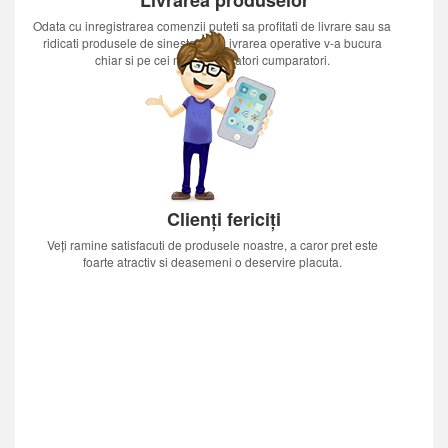
Odata cu inregistrarea comenzii puteti sa profitati de livrare sau sa
ridicati produsele de sinestatator.Livrarea operative v-a bucura
chiar si pe cei mai nerabdatori cumparatori.
Clienți fericiți
Veți ramine satisfacuti de produsele noastre, a caror pret este
foarte atractiv si deasemeni o deservire placuta.