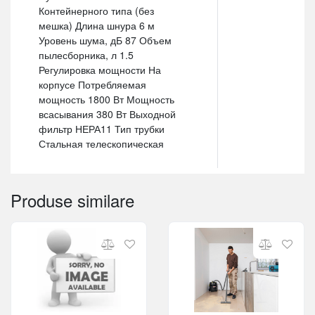
Контейнерного типа (без
мешка) Длина шнура 6 м
Уровень шума, дБ 87 Объем
пылесборника, л 1.5
Регулировка мощности На
корпусе Потребляемая
мощность 1800 Вт Мощность
всасывания 380 Вт Выходной
фильтр НЕРА11 Тип трубки
Стальная телескопическая
Produse similare