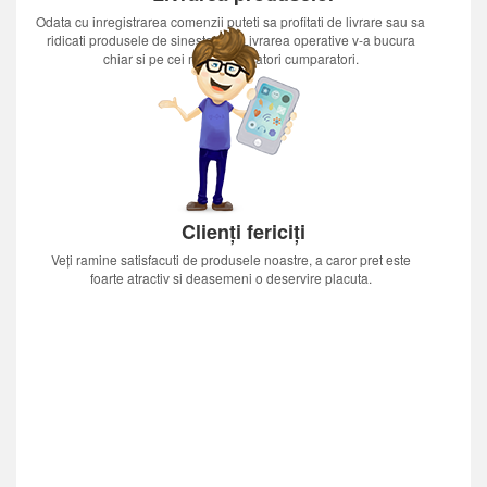
Odata cu inregistrarea comenzii puteti sa profitati de livrare sau sa
ridicati produsele de sinestatator.Livrarea operative v-a bucura
chiar si pe cei mai nerabdatori cumparatori.
Clienți fericiți
Veți ramine satisfacuti de produsele noastre, a caror pret este
foarte atractiv si deasemeni o deservire placuta.