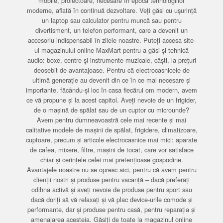
mobile, proiectoare, necesare în epoca tehnologiilor
moderne, aflată în continuă dezvoltare. Veți găsi cu ușurință
un laptop sau calculator pentru muncă sau pentru
divertisment, un telefon performant, care a devenit un
accesoriu indispensabil în zilele noastre. Puteți accesa site-
ul magazinului online MaxMart pentru a găsi și tehnică
audio: boxe, centre și instrumente muzicale, căști, la prețuri
deosebit de avantajoase. Pentru că electrocasnicele de
ultimă generație au devenit din ce în ce mai necesare și
importante, făcându-și loc în casa fiecărui om modern, avem
ce vă propune și la acest capitol. Aveți nevoie de un frigider,
de o mașină de spălat sau de un cuptor cu microunde?
Avem pentru dumneavoastră cele mai recente și mai
calitative modele de mașini de spălat, frigidere, climatizoare,
cuptoare, precum și articole electrocasnice mai mici: aparate
de cafea, mixere, filtre, mașini de tocat, care vor satisface
chiar și cerințele celei mai pretențioase gospodine.
Avantajele noastre nu se opresc aici, pentru că avem pentru
clienții noștri și produse pentru vacanță – dacă preferați
odihna activă și aveți nevoie de produse pentru sport sau
dacă doriți să vă relaxați și vă plac device-urile comode și
performante, dar și produse pentru casă, pentru reparația și
amenajarea acesteia. Găsiți de toate la magazinul online