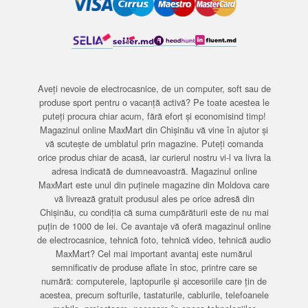
Aveți nevoie de electrocasnice, de un computer, soft sau de
produse sport pentru o vacanță activă? Pe toate acestea le
puteți procura chiar acum, fără efort și economisind timp!
Magazinul online MaxMart din Chișinău vă vine în ajutor și
vă scutește de umblatul prin magazine. Puteți comanda
orice produs chiar de acasă, iar curierul nostru vi-l va livra la
adresa indicată de dumneavoastră. Magazinul online
MaxMart este unul din puținele magazine din Moldova care
vă livrează gratuit produsul ales pe orice adresă din
Chișinău, cu condiția că suma cumpărăturii este de nu mai
puțin de 1000 de lei. Ce avantaje vă oferă magazinul online
de electrocasnice, tehnică foto, tehnică video, tehnică audio
MaxMart? Cel mai important avantaj este numărul
semnificativ de produse aflate în stoc, printre care se
numără: computerele, laptopurile și accesoriile care țin de
acestea, precum softurile, tastaturile, cablurile, telefoanele