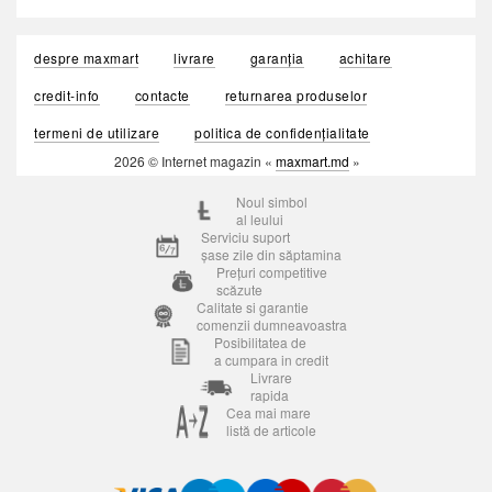
despre maxmart
livrare
garanția
achitare
credit-info
contacte
returnarea produselor
termeni de utilizare
politica de confidențialitate
2026 © Internet magazin «
maxmart.md
»
Noul simbol
al leului
Serviciu suport
șase zile din săptamina
Prețuri competitive
scăzute
Calitate si garantie
comenzii dumneavoastra
Posibilitatea de
a cumpara in credit
Livrare
rapida
Cea mai mare
listă de articole