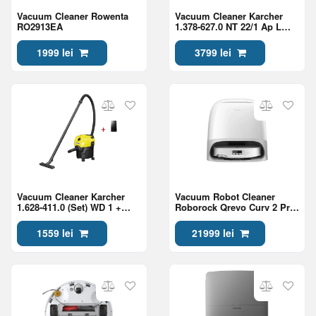
Vacuum Cleaner Rowenta
Vacuum Cleaner Karcher
RO2913EA
1.378-627.0 NT 22/1 Ap L
Go!Further
1999 lei
3799 lei
Vacuum Cleaner Karcher
Vacuum Robot Cleaner
1.628-411.0 (Set) WD 1 +
Roborock Qrevo Curv 2 Pro,
Duza auto WD 6.959-547.0
White
1559 lei
21999 lei