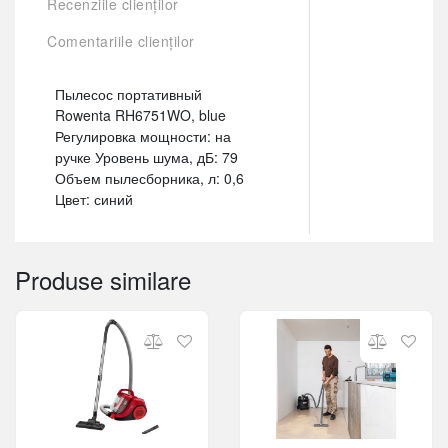
Recenziile clienților
Comentariile clienților
Пылесос портативный
Rowenta RH6751WO, blue
Регулировка мощности: на
ручке Уровень шума, дБ: 79
Объем пылесборника, л: 0,6
Цвет: синий
Produse similare