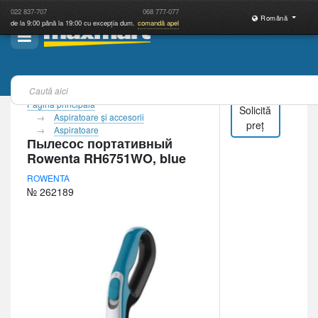
022
837-707
068
777-077
Română
de la 9:00 până la 19:00 cu excepția dum.
comandă apel
Pagina principală
Solicită
Aspiratoare şi accesorii
preț
Aspiratoare
Пылесос портативный
Rowenta RH6751WO, blue
ROWENTA
№ 262189