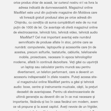
orice produs chiar de acasă, iar curierul nostru vi-l va livra la
adresa indicată de dumneavoastră. Magazinul online
MaxMart este unul din puținele magazine din Moldova care
vă livrează gratuit produsul ales pe orice adresă din
Chișinău, cu condiția că suma cumpărăturii este de nu mai
puțin de 1000 de lei. Ce avantaje vă oferă magazinul online
de electrocasnice, tehnică foto, tehnică video, tehnică audio
MaxMart? Cel mai important avantaj este numărul
semnificativ de produse aflate în stoc, printre care se
numără: computerele, laptopurile și accesoriile care țin de
acestea, precum softurile, tastaturile, cablurile, telefoanele
mobile, proiectoare, necesare în epoca tehnologiilor
moderne, aflată în continuă dezvoltare. Veți găsi cu ușurință
un laptop sau calculator pentru muncă sau pentru
divertisment, un telefon performant, care a devenit un
accesoriu indispensabil în zilele noastre. Puteți accesa site-
ul magazinului online MaxMart pentru a găsi și tehnică
audio: boxe, centre și instrumente muzicale, căști, la prețuri
deosebit de avantajoase. Pentru că electrocasnicele de
ultimă generație au devenit din ce în ce mai necesare și
importante, făcându-și loc în casa fiecărui om modern, avem
ce vă propune și la acest capitol. Aveți nevoie de un frigider,