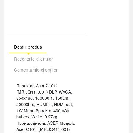
Detalii produs
Recenziile clienților
Comentariile clienților
Проектор Acer C101i
(MR.JQ411.001) DLP, WVGA,
854x480, 100000:1, 150Lm,
20000hrs, HDMI in, HDMI out,
1W Mono Speaker, 400mAh
battery, White, 0,27kg
Производитель ACER Модель
Acer C101I (MR.JQ411.001)