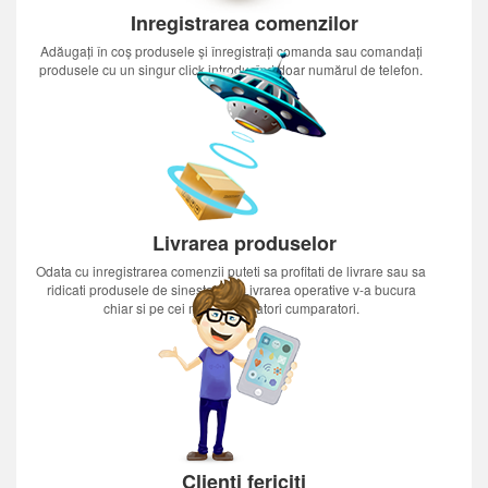
Inregistrarea comenzilor
Adăugați în coș produsele și înregistrați comanda sau comandați
produsele cu un singur click introducînd doar numărul de telefon.
Livrarea produselor
Odata cu inregistrarea comenzii puteti sa profitati de livrare sau sa
ridicati produsele de sinestatator.Livrarea operative v-a bucura
chiar si pe cei mai nerabdatori cumparatori.
Clienți fericiți