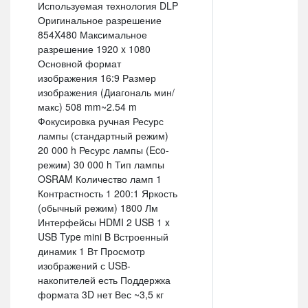
Используемая технология DLP
Оригинальное разрешение
854X480 Максимальное
разрешение 1920 x 1080
Основной формат
изображения 16:9 Размер
изображения (Диагональ мин/
макс) 508 mm~2.54 m
Фокусировка ручная Ресурс
лампы (стандартный режим)
20 000 h Ресурс лампы (Eco-
режим) 30 000 h Тип лампы
OSRAM Количество ламп 1
Контрастность 1 200:1 Яркость
(обычный режим) 1800 Лм
Интерфейсы HDMI 2 USB 1 x
USB Type mini B Встроенный
динамик 1 Вт Просмотр
изображений с USB-
накопителей есть Поддержка
формата 3D нет Вес ~3,5 кг