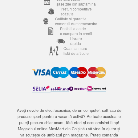
șase zile din săptamina
Prețuri competitive
scăzute
Calitate si garantie
comenzii dumneavoastra
Posibilitatea de
a cumpara in credit
Livrare
rapida
Cea mai mare
listă de articole
Aveți nevoie de electrocasnice, de un computer, soft sau de
produse sport pentru o vacanță activă? Pe toate acestea le
puteți procura chiar acum, fără efort și economisind timp!
Magazinul online MaxMart din Chișinău vă vine în ajutor și
vă scutește de umblatul prin magazine. Puteți comanda