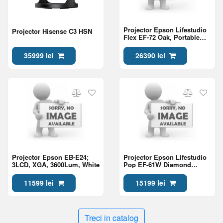
Projector Epson Lifestudio
Projector Hisense C3 HSN
Flex EF-72 Oak, Portable
Smart Projector, Sound by
Bose, Google TV, 4K Pro
35999 lei
26390 lei
UHD, Ambient Lighting,
Adjustable Stand
Projector Epson EB-E24;
Projector Epson Lifestudio
3LCD, XGA, 3600Lum, White
Pop EF-61W Diamond
White, Portable Smart
Projector, Sound by Bose,
11599 lei
15199 lei
Google TV, Full HD
Treci in catalog