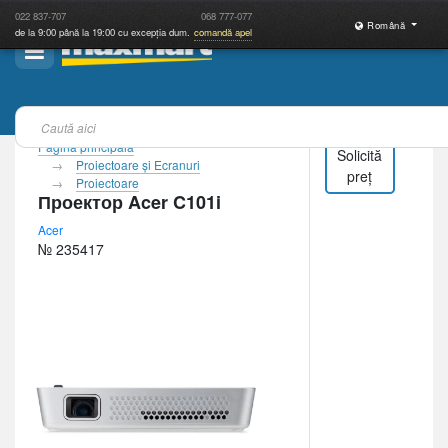
022
837-707
068
777-077
Română
de la 9:00 până la 19:00 cu excepția dum.
comandă apel
Pagina principală
Solicită
Proiectoare şi Ecranuri
preț
Proiectoare
Проектор Acer C101i
Acer
№ 235417