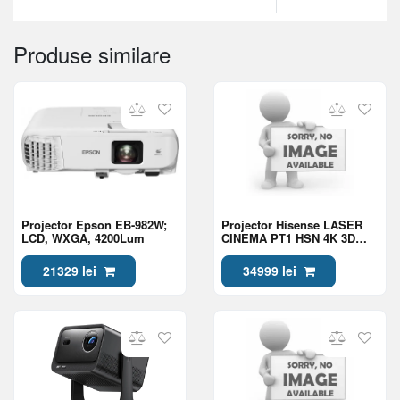
Produse similare
Projector Epson EB-982W;
Projector Hisense LASER
LCD, WXGA, 4200Lum
CINEMA PT1 HSN 4K 3D
Triple Laser Projector
21329 lei
34999 lei