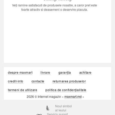
Veți ramine satisfacuti de produsele noastre, a caror pret este
foarte atractiv si deasemeni o deservire placuta.
despre maxmart
livrare
garanția
achitare
credit-info
contacte
returnarea produselor
termeni de utilizare
politica de confidențialitate
2026 © Internet magazin «
maxmart.md
»
Noul simbol
al leului
Serviciu suport