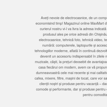
Aveți nevoie de electrocasnice, de un compu
economisind timp! Magazinul online MaxMart din
curierul nostru vi-l va livra la adresa indi
produsul ales pe orice adresă din Chișină
electrocasnice, tehnică foto, tehnică video, 
numără: computerele, laptopurile și accesori
tehnologiilor moderne, aflată în continuă dezvol
devenit un accesoriu indispensabil în zilele 
muzicale, căști, la prețuri deosebit de avantajo
casa fiecărui om modern, avem ce vă propune 
dumneavoastră cele mai recente și mai calitativ
cafea, mixere, filtre, mașini de tocat, care vor 
clienții noștri și produse pentru vacanță – da
comode și performante, dar și produse pentru 
pentru comodita