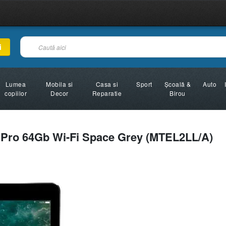
i
Lumea
Mobila si
Casa si
Sport
Şcoală &
Auto
copiilor
Decor
Reparatie
Birou
 Pro 64Gb Wi-Fi Space Grey (MTEL2LL/A)