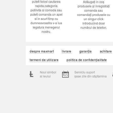
puteti folosi cautarea
Adăugați în coș
rapida,categoria
produsele și înregistrați
potrivita si comoda sau
comanda sau
puteti comanda un apel
comandați produsele cu
si in scurt timp cu
un singur click
dumneavoastra v-a lua
introducînd doar
legatura menegerul
numărul de telefon.
nostru.
despre maxmart
livrare
garanția
achitare
termeni de utilizare
politica de confidențialitate
Noul simbol
Serviciu suport
al leului
șase zile din săptamina