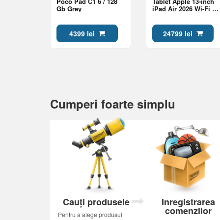
Poco Pad C1 6 / 128
Tablet Apple 13-inch
Gb Grey
iPad Air 2026 Wi-Fi +
Cellular 256GB Purple
(MH9L4QA/A)
4399 lei
24799 lei
Cumperi foarte simplu
Cauți produsele
Inregistrarea
comenzilor
Pentru a alege produsul