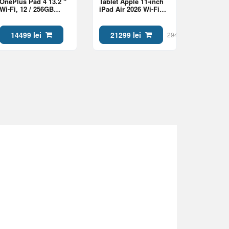
OnePlus Pad 4 13.2 "
Tablet Apple 11-inch
Wi-Fi, 12 / 256GB
iPad Air 2026 Wi-Fi
Dune Glow
512GB Space Grey
(MH3A4QA/A)
14499 lei
21299 lei
29499 lei