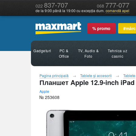
837-707
777-077
022
068
de la 9:00 până la 19:00 cu excepția dum.
comandă apel
% promo
#mărc
Gadgeturi
PC &
TV, Audio &
Tehnica uz
Office
Foto
casnic
Pagina principală
Tablete şi accesorii
Tablete
Планшет Apple 12.9-inch iPad
Apple
№ 253608