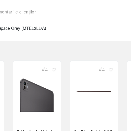
entariile clienților
 Space Grey (MTEL2LL/A)