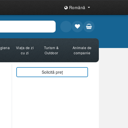
Română
Igiena
Viața de zi
Turism &
Animale de
cu zi
Outdoor
companie
Solicită preț