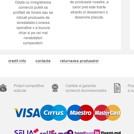
de produsele noastre, a
Odata cu inregistrarea
caror pret este foarte
comenzii puteti sa
atractiv si deasemeni o
profitati de livrare sau sa
deservire placuta.
ridicati produsele de
sinestatator.Livrarea
operative v-a bucura
chiar si pe cei mai
nerabdatori
cumparatori.
credit-info
contacte
returnarea produselor
Prețuri competitive
Calitate si garantie
Posi
scăzute
comenzii dumneavoastra
a c