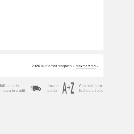
2026 © Internet magazin «
maxmart.md
»
bilitatea de
Livrare
Cea mai mare
umpara in credit
rapida
listă de articole