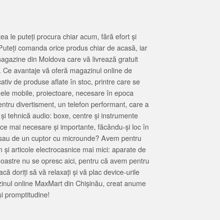
 le puteți procura chiar acum, fără efort și
Puteți comanda orice produs chiar de acasă, iar
magazine din Moldova care vă livrează gratuit
. Ce avantaje vă oferă magazinul online de
tiv de produse aflate în stoc, printre care se
oanele mobile, proiectoare, necesare în epoca
entru divertisment, un telefon performant, care a
 și tehnică audio: boxe, centre și instrumente
 ce mai necesare și importante, făcându-și loc în
at sau de un cuptor cu microunde? Avem pentru
 și articole electrocasnice mai mici: aparate de
e noastre nu se opresc aici, pentru că avem pentru
ă doriți să vă relaxați și vă plac device-urile
zinul online MaxMart din Chișinău, creat anume
i promptitudine!