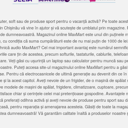
ter, soft sau de produse sport pentru o vacanță activă? Pe toate acestea
 Chișinău vă vine în ajutor și vă scutește de umblatul prin magazine. 
cată de dumneavoastră. Magazinul online MaxMart este unul din puținele 
u, cu condiția că suma cumpărăturii este de nu mai puțin de 1000 de lei
tehnică audio MaxMart? Cel mai important avantaj este numărul semnifica
ile care țin de acestea, precum softurile, tastaturile, cablurile, telef
tare. Veți găsi cu ușurință un laptop sau calculator pentru muncă sau p
noastre. Puteți accesa site-ul magazinului online MaxMart pentru a găsi
ase. Pentru că electrocasnicele de ultimă generație au devenit din ce în
și la acest capitol. Aveți nevoie de un frigider, de o mașină de spăl
e modele de mașini de spălat, frigidere, climatizoare, cuptoare, precum
satisface chiar și cerințele celei mai pretențioase gospodine. Avantajel
că preferați odihna activă și aveți nevoie de produse pentru sport sau dac
casă, pentru reparația și amenajarea acesteia. Găsiți de toate la maga
tea dumneavoastră! Vă garantăm calitate înaltă a produselor noastre ș