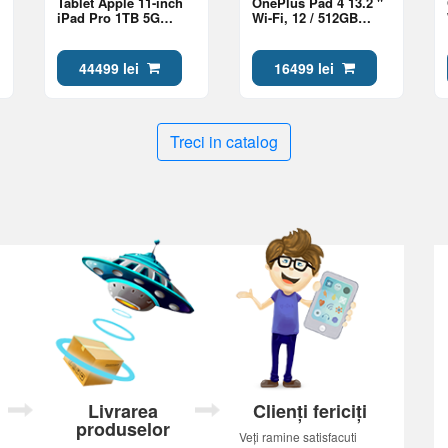
Tablet Apple 11-inch
OnePlus Pad 4 13.2 "
iPad Pro 1TB 5G
Wi-Fi, 12 / 512GB
Space Black (ME2W4)
Dune Glow
44499 lei
16499 lei
Treci in catalog
Livrarea
Clienți fericiți
produselor
Veți ramine satisfacuti