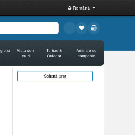
Română
Igiena
Viața de zi
Turism &
Animale de
cu zi
Outdoor
companie
Solicită preț