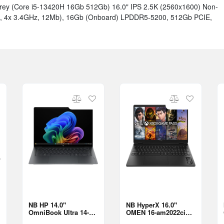
rey (Core i5-13420H 16Gb 512Gb) 16.0" IPS 2.5K (2560x1600) Non-
GHz, 4x 3.4GHz, 12Mb), 16Gb (Onboard) LPDDR5-5200, 512Gb PCIE,
NB HP 14.0"
NB HyperX 16.0"
OmniBook Ultra 14-
OMEN 16-am2022ci
kd0009ci Gray (Core
Black (Core Ultra 7