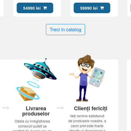
Ultra 7 356H 32Gb 1Tb
270HX Plus 24Gb 1Tb
Win 11)
5060 8Gb)
54990 lei
59990 lei
Treci in catalog
Livrarea
Clienți fericiți
produselor
Veți ramine satisfacuti
de produsele noastre, a
Odata cu inregistrarea
caror pret este foarte
comenzii puteti sa
atractiv si deasemeni o
profitati de livrare sau sa