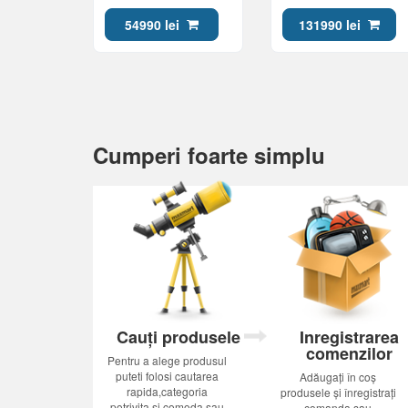
Ultra 7 356H 32Gb 1Tb
2Tb RTX Pro 2000
Win 11)
8Gb Win 11)
54990 lei
131990 lei
Cumperi foarte simplu
Cauți produsele
Inregistrarea
comenzilor
Pentru a alege produsul
puteti folosi cautarea
Adăugați în coș
rapida,categoria
produsele și înregistrați
potrivita si comoda sau
comanda sau