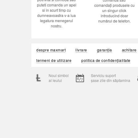
puteti comanda un apel
comandați produsele cu
si in scurt timp cu
un singur click
dumneavoastra v-a lua
introducînd doar
legatura menegerul
numărul de telefon.
nostru.
despre maxmart
livrare
garanția
achitare
termeni de utilizare
politica de confidențialitate
Noul simbol
Serviciu suport
al leului
șase zile din săptamina