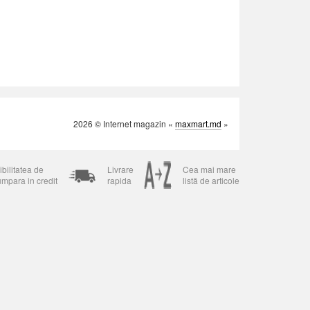
2026 © Internet magazin «
maxmart.md
»
bilitatea de
Livrare
Cea mai mare
umpara in credit
rapida
listă de articole