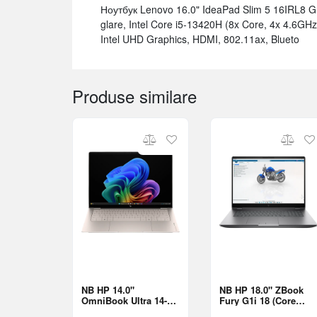
Ноутбук Lenovo 16.0" IdeaPad Slim 5 16IRL8 G
glare, Intel Core i5-13420H (8x Core, 4x 4.6
Intel UHD Graphics, HDMI, 802.11ax, Blueto
Produse similare
NB HP 14.0"
NB HP 18.0" ZBook
OmniBook Ultra 14-
Fury G1i 18 (Core
kd0013ci Gold (Core
Ultra 9 285HX 64Gb