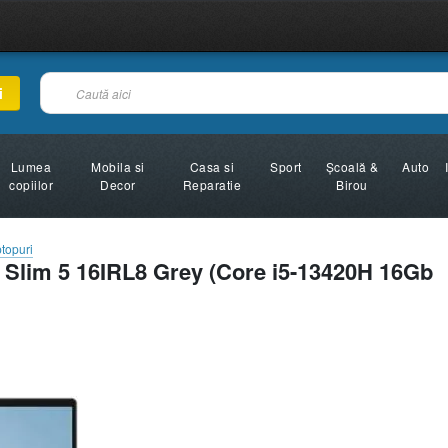
i
Lumea
Mobila si
Casa si
Sport
Şcoală &
Auto
copiilor
Decor
Reparatie
Birou
topuri
 Slim 5 16IRL8 Grey (Core i5-13420H 16Gb