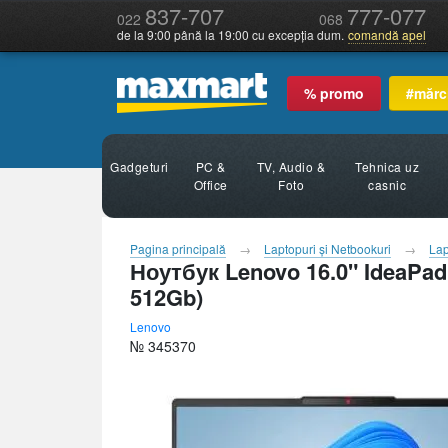
837-707
777-077
022
068
de la 9:00 până la 19:00 cu excepția dum.
comandă apel
% promo
#mărc
Gadgeturi
PC &
TV, Audio &
Tehnica uz
Office
Foto
casnic
Pagina principală
Laptopuri şi Netbookuri
Lap
Ноутбук Lenovo 16.0" IdeaPad
512Gb)
Lenovo
№ 345370