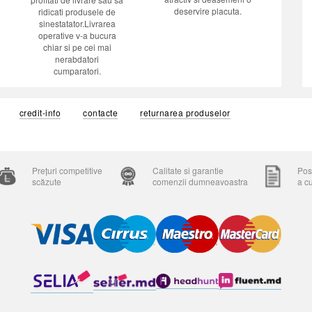
deservire placuta.
ridicati produsele de
sinestatator.Livrarea
operative v-a bucura
chiar si pe cei mai
nerabdatori
cumparatori.
credit-info
contacte
returnarea produselor
Prețuri competitive
Calitate si garantie
Posi
scăzute
comenzii dumneavoastra
a c