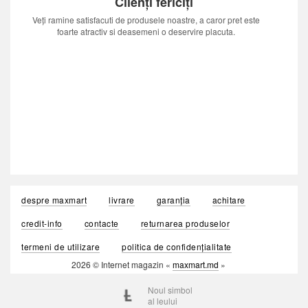
Clienți fericiți
Veți ramine satisfacuti de produsele noastre, a caror pret este
foarte atractiv si deasemeni o deservire placuta.
despre maxmart
livrare
garanția
achitare
credit-info
contacte
returnarea produselor
termeni de utilizare
politica de confidențialitate
2026 © Internet magazin «
maxmart.md
»
Noul simbol
al leului