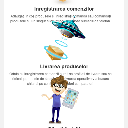
Inregistrarea comenzilor
Adăugați în coș produsele și înregistrați comanda sau comandați
produsele cu un singur click introducînd doar numărul de telefon.
Livrarea produselor
Odata cu inregistrarea comenzii puteti sa profitati de livrare sau sa
ridicati produsele de sinestatator.Livrarea operative v-a bucura
chiar si pe cei mai nerabdatori cumparatori.