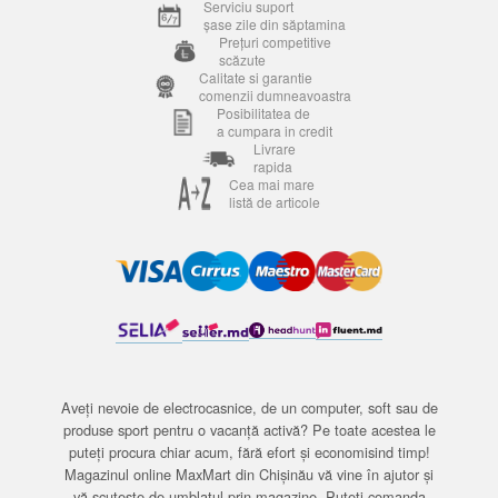
Serviciu suport
șase zile din săptamina
Prețuri competitive
scăzute
Calitate si garantie
comenzii dumneavoastra
Posibilitatea de
a cumpara in credit
Livrare
rapida
Cea mai mare
listă de articole
Aveți nevoie de electrocasnice, de un computer, soft sau de
produse sport pentru o vacanță activă? Pe toate acestea le
puteți procura chiar acum, fără efort și economisind timp!
Magazinul online MaxMart din Chișinău vă vine în ajutor și
vă scutește de umblatul prin magazine. Puteți comanda