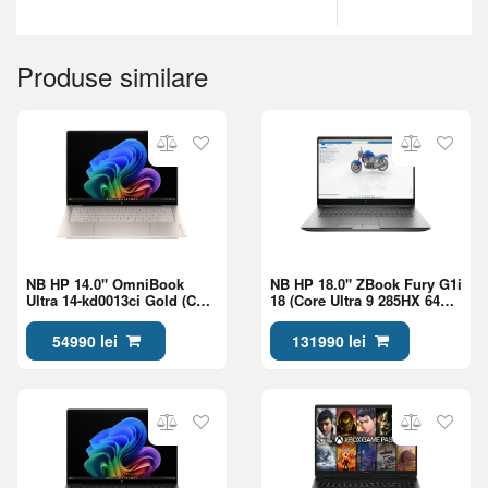
Produse similare
NB HP 14.0" OmniBook
NB HP 18.0" ZBook Fury G1i
Ultra 14-kd0013ci Gold (Core
18 (Core Ultra 9 285HX 64Gb
Ultra 7 356H 32Gb 1Tb Win
2Tb RTX Pro 2000 8Gb Win
11)
11)
54990 lei
131990 lei