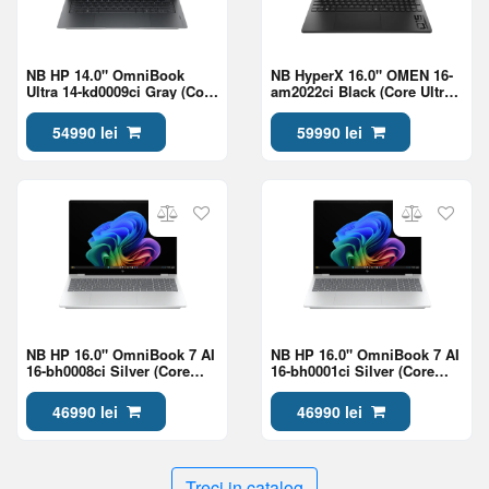
NB HP 14.0" OmniBook
NB HyperX 16.0" OMEN 16-
Ultra 14-kd0009ci Gray (Core
am2022ci Black (Core Ultra
Ultra 7 356H 32Gb 1Tb Win
7 270HX Plus 24Gb 1Tb
11)
5060 8Gb)
54990 lei
59990 lei
NB HP 16.0" OmniBook 7 AI
NB HP 16.0" OmniBook 7 AI
16-bh0008ci Silver (Core
16-bh0001ci Silver (Core
Ultra 7 356H 24Gb 1Tb Win
Ultra 7 356H 24Gb 1Tb Win
11)
11)
46990 lei
46990 lei
Treci in catalog