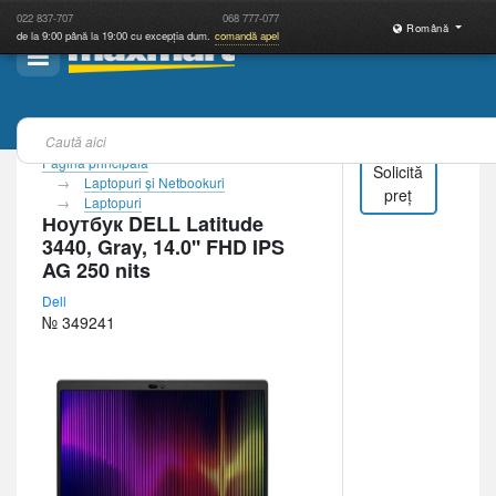
022
837-707
068
777-077
Română
de la 9:00 până la 19:00 cu excepția dum.
comandă apel
Pagina principală
Solicită
Laptopuri şi Netbookuri
preț
Laptopuri
Ноутбук DELL Latitude
3440, Gray, 14.0'' FHD IPS
AG 250 nits
Dell
№ 349241