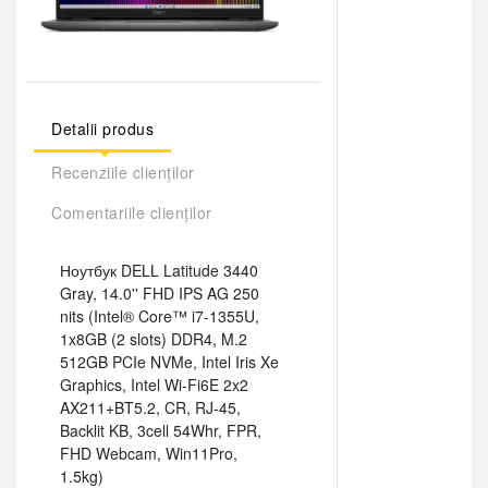
Detalii produs
Recenziile clienților
Comentariile clienților
Ноутбук DELL Latitude 3440
Gray, 14.0'' FHD IPS AG 250
nits (Intel® Core™ i7-1355U,
1x8GB (2 slots) DDR4, M.2
512GB PCIe NVMe, Intel Iris Xe
Graphics, Intel Wi-Fi6E 2x2
AX211+BT5.2, CR, RJ-45,
Backlit KB, 3cell 54Whr, FPR,
FHD Webcam, Win11Pro,
1.5kg)