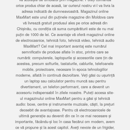
orice produs chiar de acasă, iar curierul nostru vi-l va livra la
adresa indicată de dumneavoastră. Magazinul online
MaxMart este unul din puținele magazine din Moldova care
vă livrează gratuit produsul ales pe orice adresă din
Chișinău, cu condiția că suma cumpărăturii este de nu mai
puțin de 1000 de lei. Ce avantaje vă oferă magazinul online
de electrocasnice, tehnică foto, tehnică video, tehnică audio
MaxMart? Cel mai important avantaj este numărul
semnificativ de produse aflate în stoc, printre care se
numără: computerele, laptopurile și accesoriile care țin de
acestea, precum softurile, tastaturile, cablurile, telefoanele
mobile, proiectoare, necesare în epoca tehnologiilor
moderne, aflată în continuă dezvoltare. Veți găsi cu ușurință
un laptop sau calculator pentru muncă sau pentru
divertisment, un telefon performant, care a devenit un
accesoriu indispensabil în zilele noastre. Puteți accesa site-
ul magazinului online MaxMart pentru a găsi și tehnică
audio: boxe, centre și instrumente muzicale, căști, la prețuri
deosebit de avantajoase. Pentru că electrocasnicele de
ultimă generație au devenit din ce în ce mai necesare și
importante, făcându-și loc în casa fiecărui om modern, avem
ce vă propune și la acest capitol. Aveți nevoie de un frigider,