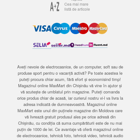
Cea mai mare
listă de articole
Aveți nevoie de electrocasnice, de un computer, soft sau de
produse sport pentru o vacanță activă? Pe toate acestea le
puteți procura chiar acum, fără efort și economisind timp!
Magazinul online MaxMart din Chișinău vă vine în ajutor și
vă scutește de umblatul prin magazine. Puteți comanda
orice produs chiar de acasă, iar curierul nostru vi-l va livra la
adresa indicată de dumneavoastră. Magazinul online
MaxMart este unul din puținele magazine din Moldova care
vă livrează gratuit produsul ales pe orice adresă din
Chișinău, cu condiția că suma cumpărăturii este de nu mai
puțin de 1000 de lei. Ce avantaje vă oferă magazinul online
de electrocasnice, tehnică foto, tehnică video, tehnică audio