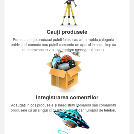
Cauți produsele
Pentru a alege produsul puteti folosi cautarea rapida,categoria
potrivita si comoda sau puteti comanda un apel si in scurt timp cu
dumneavoastra v-a lua legatura menegerul nostru.
Inregistrarea comenzilor
Adăugați în coș produsele și înregistrați comanda sau comandați
produsele cu un singur click introducînd doar numărul de telefon.