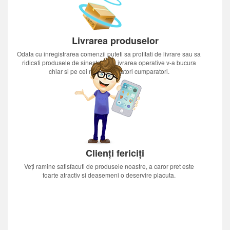
Livrarea produselor
Odata cu inregistrarea comenzii puteti sa profitati de livrare sau sa
ridicati produsele de sinestatator.Livrarea operative v-a bucura
chiar si pe cei mai nerabdatori cumparatori.
Clienți fericiți
Veți ramine satisfacuti de produsele noastre, a caror pret este
foarte atractiv si deasemeni o deservire placuta.