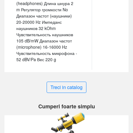
(headphones) Длина шнура 2
m Регулятор громкости No
Диапазон частот (наушники)
20-20000 Hz Импеданс
наушников 32 kOhm
Чувствительность наушников
105 dB/mW Диапазон частот
(microphone) 16-16000 Hz
Чувствительность микрофона -
52 dBV/Pa Вес 220 g
Treci in catalog
Cumperi foarte simplu