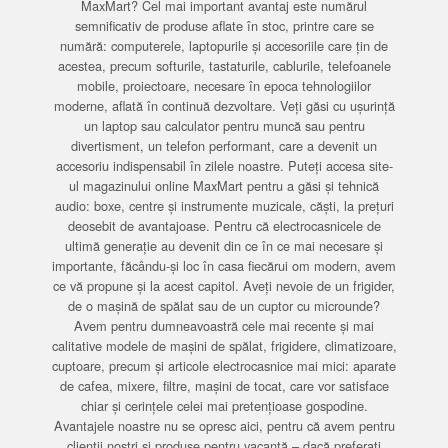
MaxMart? Cel mai important avantaj este numărul
semnificativ de produse aflate în stoc, printre care se
numără: computerele, laptopurile și accesoriile care țin de
acestea, precum softurile, tastaturile, cablurile, telefoanele
mobile, proiectoare, necesare în epoca tehnologiilor
moderne, aflată în continuă dezvoltare. Veți găsi cu ușurință
un laptop sau calculator pentru muncă sau pentru
divertisment, un telefon performant, care a devenit un
accesoriu indispensabil în zilele noastre. Puteți accesa site-
ul magazinului online MaxMart pentru a găsi și tehnică
audio: boxe, centre și instrumente muzicale, căști, la prețuri
deosebit de avantajoase. Pentru că electrocasnicele de
ultimă generație au devenit din ce în ce mai necesare și
importante, făcându-și loc în casa fiecărui om modern, avem
ce vă propune și la acest capitol. Aveți nevoie de un frigider,
de o mașină de spălat sau de un cuptor cu microunde?
Avem pentru dumneavoastră cele mai recente și mai
calitative modele de mașini de spălat, frigidere, climatizoare,
cuptoare, precum și articole electrocasnice mai mici: aparate
de cafea, mixere, filtre, mașini de tocat, care vor satisface
chiar și cerințele celei mai pretențioase gospodine.
Avantajele noastre nu se opresc aici, pentru că avem pentru
clienții noștri și produse pentru vacanță – dacă preferați