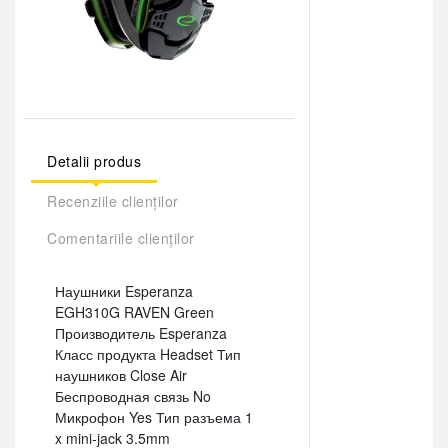
Detalii produs
Recenziile clienților
Comentariile clienților
Наушники Esperanza
EGH310G RAVEN Green
Производитель Esperanza
Класс продукта Headset Тип
наушников Close Air
Беспроводная связь No
Микрофон Yes Тип разъема 1
x mini-jack 3.5mm