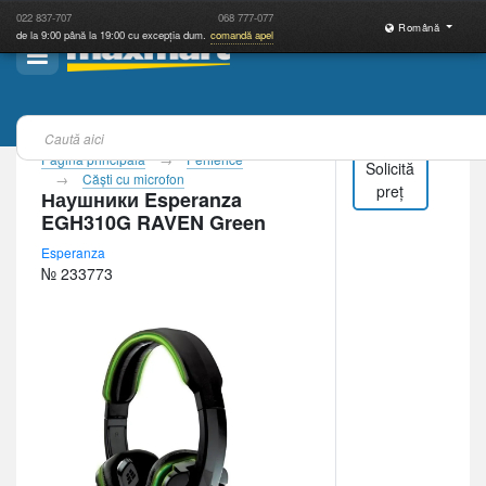
022
837-707
068
777-077
Română
de la 9:00 până la 19:00 cu excepția dum.
comandă apel
Pagina principală
Periferice
Solicită
Căşti cu microfon
preț
Наушники Esperanza
EGH310G RAVEN Green
Esperanza
№ 233773