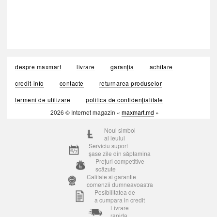
despre maxmart
livrare
garanția
achitare
credit-info
contacte
returnarea produselor
termeni de utilizare
politica de confidențialitate
2026 © Internet magazin «
maxmart.md
»
Noul simbol
al leului
Serviciu suport
șase zile din săptamina
Prețuri competitive
scăzute
Calitate si garantie
comenzii dumneavoastra
Posibilitatea de
a cumpara in credit
Livrare
rapida