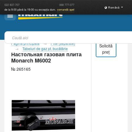
022
837-707
068
777-077
Română
de la 9:00 până la 19:00 cu excepția dum.
comandă apel
Pagina principală
Plite (separate)
Solicită
Tabeluri de gaz pt. bucătărie
preț
Настольная газовая плита
Monarch M6002
№ 265165