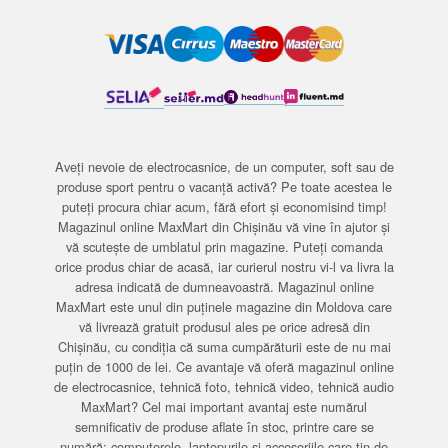
Aveți nevoie de electrocasnice, de un computer, soft sau de
produse sport pentru o vacanță activă? Pe toate acestea le
puteți procura chiar acum, fără efort și economisind timp!
Magazinul online MaxMart din Chișinău vă vine în ajutor și
vă scutește de umblatul prin magazine. Puteți comanda
orice produs chiar de acasă, iar curierul nostru vi-l va livra la
adresa indicată de dumneavoastră. Magazinul online
MaxMart este unul din puținele magazine din Moldova care
vă livrează gratuit produsul ales pe orice adresă din
Chișinău, cu condiția că suma cumpărăturii este de nu mai
puțin de 1000 de lei. Ce avantaje vă oferă magazinul online
de electrocasnice, tehnică foto, tehnică video, tehnică audio
MaxMart? Cel mai important avantaj este numărul
semnificativ de produse aflate în stoc, printre care se
numără: computerele, laptopurile și accesoriile care țin de