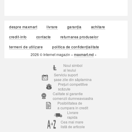
despre maxmart
livrare
garanția
achitare
credit-info
contacte
returnarea produselor
termeni de utilizare
politica de confidențialitate
2026 © Internet magazin «
maxmart.md
»
Noul simbol
al leului
Serviciu suport
șase zile din săptamina
Prețuri competitive
scăzute
Calitate si garantie
comenzii dumneavoastra
Posibilitatea de
a cumpara in credit
Livrare
rapida
Cea mai mare
listă de articole