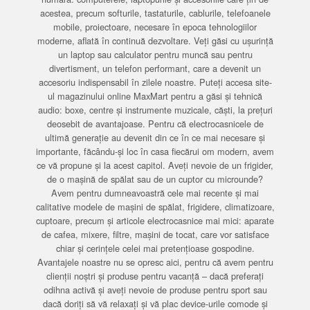
acestea, precum softurile, tastaturile, cablurile, telefoanele
mobile, proiectoare, necesare în epoca tehnologiilor
moderne, aflată în continuă dezvoltare. Veți găsi cu ușurință
un laptop sau calculator pentru muncă sau pentru
divertisment, un telefon performant, care a devenit un
accesoriu indispensabil în zilele noastre. Puteți accesa site-
ul magazinului online MaxMart pentru a găsi și tehnică
audio: boxe, centre și instrumente muzicale, căști, la prețuri
deosebit de avantajoase. Pentru că electrocasnicele de
ultimă generație au devenit din ce în ce mai necesare și
importante, făcându-și loc în casa fiecărui om modern, avem
ce vă propune și la acest capitol. Aveți nevoie de un frigider,
de o mașină de spălat sau de un cuptor cu microunde?
Avem pentru dumneavoastră cele mai recente și mai
calitative modele de mașini de spălat, frigidere, climatizoare,
cuptoare, precum și articole electrocasnice mai mici: aparate
de cafea, mixere, filtre, mașini de tocat, care vor satisface
chiar și cerințele celei mai pretențioase gospodine.
Avantajele noastre nu se opresc aici, pentru că avem pentru
clienții noștri și produse pentru vacanță – dacă preferați
odihna activă și aveți nevoie de produse pentru sport sau
dacă doriți să vă relaxați și vă plac device-urile comode și