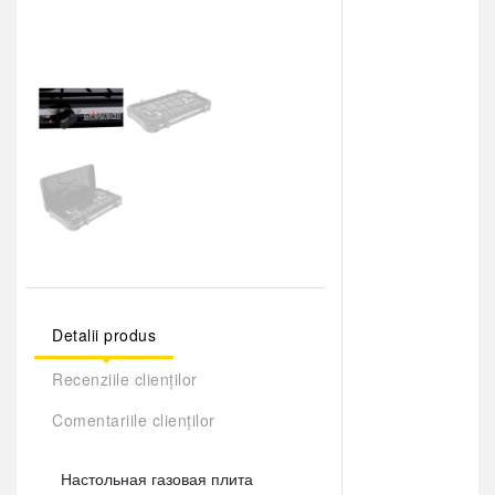
Detalii produs
Recenziile clienților
Comentariile clienților
Настольная газовая плита