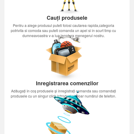
Cauți produsele
Pentru a alege produsul puteti folosi cautarea rapida,categoria
potrivita si comoda sau puteti comanda un apel si in scurt timp cu
dumneavoastra v-a lua legatura menegerul nostru.
Inregistrarea comenzilor
Adăugați în coș produsele și înregistrați comanda sau comandați
produsele cu un singur click introducînd doar numărul de telefon.