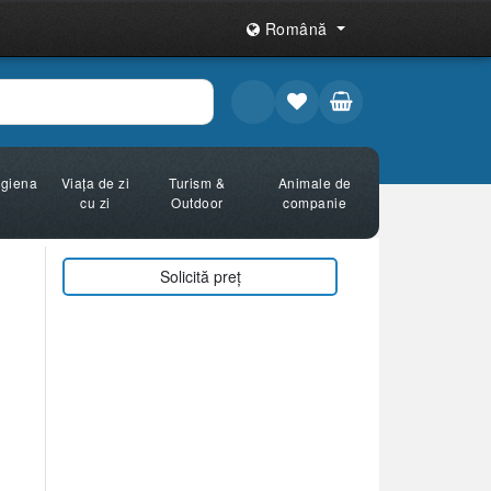
Română
Igiena
Viața de zi
Turism &
Animale de
cu zi
Outdoor
companie
Solicită preț