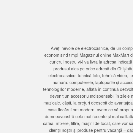
Aveți nevoie de electrocasnice, de un compu
economisind timp! Magazinul online MaxMart din
curierul nostru vi-l va livra la adresa indi
produsul ales pe orice adresă din Chișină
electrocasnice, tehnică foto, tehnică video, 
numără: computerele, laptopurile și accesori
tehnologiilor moderne, aflată în continuă dezvol
devenit un accesoriu indispensabil în zilele 
muzicale, căști, la prețuri deosebit de avantajo
casa fiecărui om modern, avem ce vă propune 
dumneavoastră cele mai recente și mai calitativ
cafea, mixere, filtre, mașini de tocat, care vor 
clienții noștri și produse pentru vacanță – da