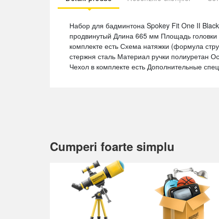
Набор для бадминтона Spokey Fit One II Blac
продвинутый Длина 665 мм Площадь головки 29
комплекте есть Схема натяжки (формула стр
стержня сталь Материал ручки полиуретан О
Чехол в комплекте есть Дополнительные спец
Cumperi foarte simplu