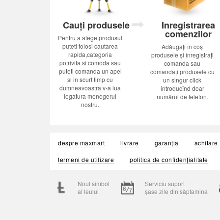
Cauți produsele
Inregistrarea
comenzilor
Pentru a alege produsul
puteti folosi cautarea
Adăugați în coș
rapida,categoria
produsele și înregistrați
potrivita si comoda sau
comanda sau
puteti comanda un apel
comandați produsele cu
si in scurt timp cu
un singur click
dumneavoastra v-a lua
introducînd doar
legatura menegerul
numărul de telefon.
nostru.
despre maxmart
livrare
garanția
achitare
termeni de utilizare
politica de confidențialitate
Noul simbol
Serviciu suport
al leului
șase zile din săptamina