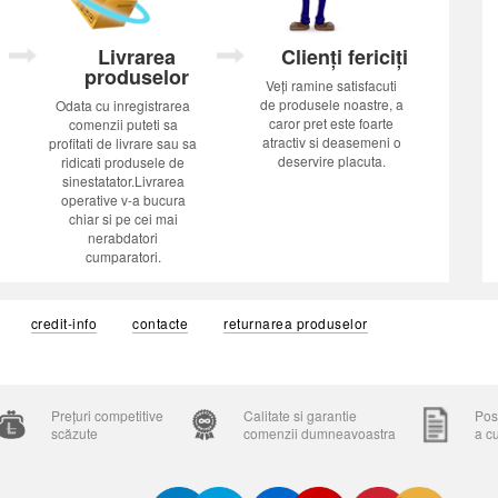
Livrarea
Clienți fericiți
produselor
Veți ramine satisfacuti
de produsele noastre, a
Odata cu inregistrarea
caror pret este foarte
comenzii puteti sa
atractiv si deasemeni o
profitati de livrare sau sa
deservire placuta.
ridicati produsele de
sinestatator.Livrarea
operative v-a bucura
chiar si pe cei mai
nerabdatori
cumparatori.
credit-info
contacte
returnarea produselor
Prețuri competitive
Calitate si garantie
Posi
scăzute
comenzii dumneavoastra
a c