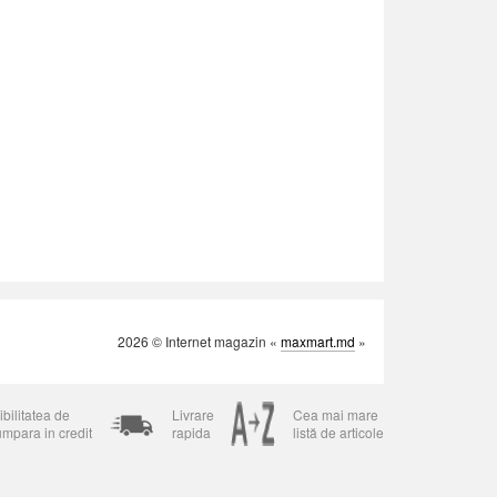
2026 © Internet magazin «
maxmart.md
»
bilitatea de
Livrare
Cea mai mare
umpara in credit
rapida
listă de articole