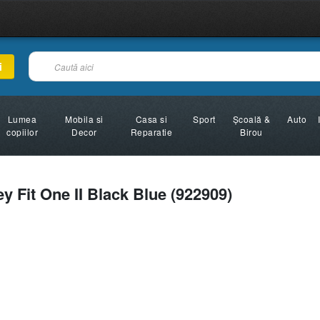
i
Lumea
Mobila si
Casa si
Sport
Şcoală &
Auto
copiilor
Decor
Reparatie
Birou
Fit One II Black Blue (922909)