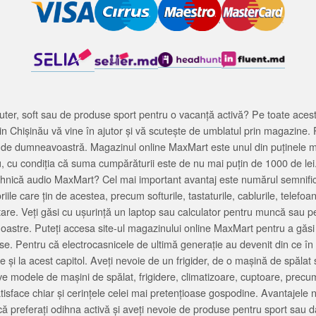
ter, soft sau de produse sport pentru o vacanță activă? Pe toate acestea
 Chișinău vă vine în ajutor și vă scutește de umblatul prin magazine. 
cată de dumneavoastră. Magazinul online MaxMart este unul din puținele 
u, cu condiția că suma cumpărăturii este de nu mai puțin de 1000 de lei
tehnică audio MaxMart? Cel mai important avantaj este numărul semnifica
ile care țin de acestea, precum softurile, tastaturile, cablurile, telef
tare. Veți găsi cu ușurință un laptop sau calculator pentru muncă sau p
noastre. Puteți accesa site-ul magazinului online MaxMart pentru a găsi
ase. Pentru că electrocasnicele de ultimă generație au devenit din ce în
și la acest capitol. Aveți nevoie de un frigider, de o mașină de spăl
e modele de mașini de spălat, frigidere, climatizoare, cuptoare, precum
satisface chiar și cerințele celei mai pretențioase gospodine. Avantajel
că preferați odihna activă și aveți nevoie de produse pentru sport sau dac