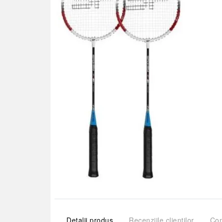
Detalii produs
Recenziile clienților
Com