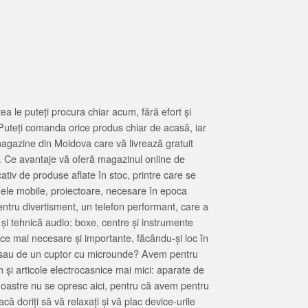
 le puteți procura chiar acum, fără efort și
Puteți comanda orice produs chiar de acasă, iar
magazine din Moldova care vă livrează gratuit
. Ce avantaje vă oferă magazinul online de
tiv de produse aflate în stoc, printre care se
oanele mobile, proiectoare, necesare în epoca
entru divertisment, un telefon performant, care a
 și tehnică audio: boxe, centre și instrumente
 ce mai necesare și importante, făcându-și loc în
at sau de un cuptor cu microunde? Avem pentru
 și articole electrocasnice mai mici: aparate de
e noastre nu se opresc aici, pentru că avem pentru
ă doriți să vă relaxați și vă plac device-urile