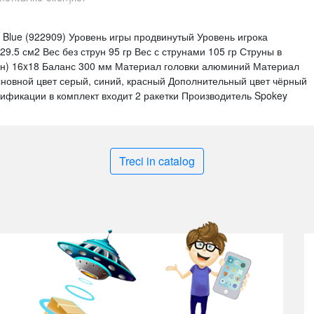
k Blue (922909) Уровень игры продвинутый Уровень игрока
.5 см2 Вес без струн 95 гр Вес с струнами 105 гр Струны в
ун) 16x18 Баланс 300 мм Материал головки алюминий Материал
сновной цвет серый, синий, красный Дополнительный цвет чёрный
ификации в комплект входит 2 ракетки Производитель Spokey
Treci in catalog