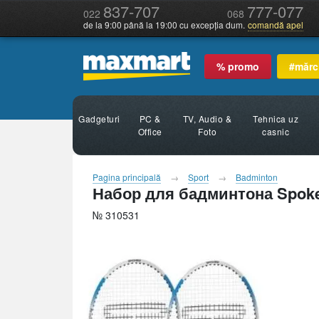
837-707
777-077
022
068
de la 9:00 până la 19:00 cu excepția dum.
comandă apel
% promo
#mărc
Gadgeturi
PC &
TV, Audio &
Tehnica uz
Office
Foto
casnic
Pagina principală
Sport
Badminton
Набор для бадминтона Spokey 
№ 310531