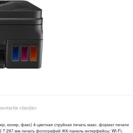
entariile clienților
, копир, факс) 4-цветная струйная печать макс. формат печати
216 ? 297 мм печать фотографий ЖК-панель интерфейсы: Wi-Fi,