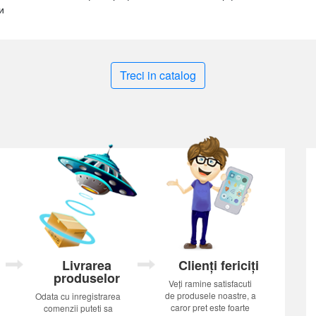
и
Treci in catalog
Livrarea
Clienți fericiți
produselor
Veți ramine satisfacuti
de produsele noastre, a
Odata cu inregistrarea
caror pret este foarte
comenzii puteti sa