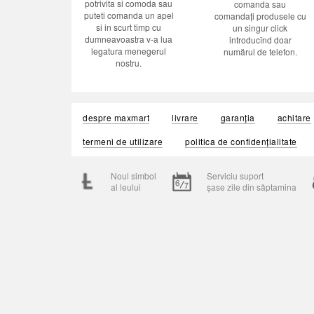
potrivita si comoda sau
comanda sau
puteti comanda un apel
comandați produsele cu
si in scurt timp cu
un singur click
dumneavoastra v-a lua
introducînd doar
legatura menegerul
numărul de telefon.
nostru.
despre maxmart
livrare
garanția
achitare
termeni de utilizare
politica de confidențialitate
Noul simbol
Serviciu suport
al leului
șase zile din săptamina