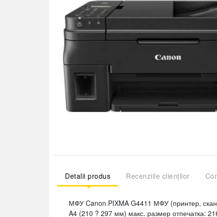
Detalii produs
Recenziile clienților
Com
МФУ Canon PIXMA G4411 МФУ (принтер, сканер
A4 (210 ? 297 мм) макс. размер отпечатка: 