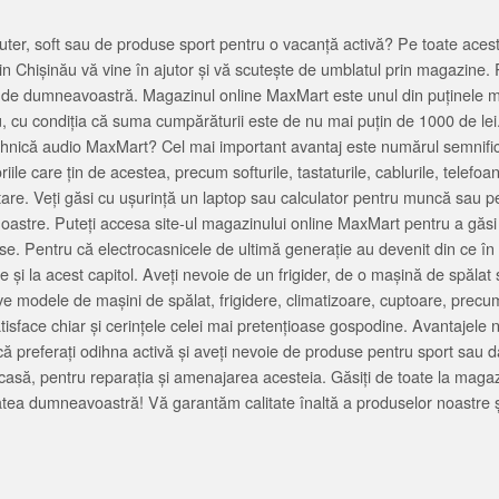
ter, soft sau de produse sport pentru o vacanță activă? Pe toate acestea
 Chișinău vă vine în ajutor și vă scutește de umblatul prin magazine. 
cată de dumneavoastră. Magazinul online MaxMart este unul din puținele 
u, cu condiția că suma cumpărăturii este de nu mai puțin de 1000 de lei
tehnică audio MaxMart? Cel mai important avantaj este numărul semnifica
ile care țin de acestea, precum softurile, tastaturile, cablurile, telef
tare. Veți găsi cu ușurință un laptop sau calculator pentru muncă sau p
noastre. Puteți accesa site-ul magazinului online MaxMart pentru a găsi
ase. Pentru că electrocasnicele de ultimă generație au devenit din ce în
și la acest capitol. Aveți nevoie de un frigider, de o mașină de spăl
e modele de mașini de spălat, frigidere, climatizoare, cuptoare, precum
satisface chiar și cerințele celei mai pretențioase gospodine. Avantajel
că preferați odihna activă și aveți nevoie de produse pentru sport sau dac
casă, pentru reparația și amenajarea acesteia. Găsiți de toate la maga
tea dumneavoastră! Vă garantăm calitate înaltă a produselor noastre ș