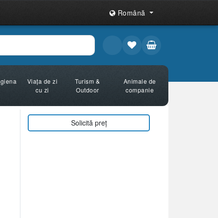
Română
Igiena
Viața de zi
Turism &
Animale de
cu zi
Outdoor
companie
Solicită preț