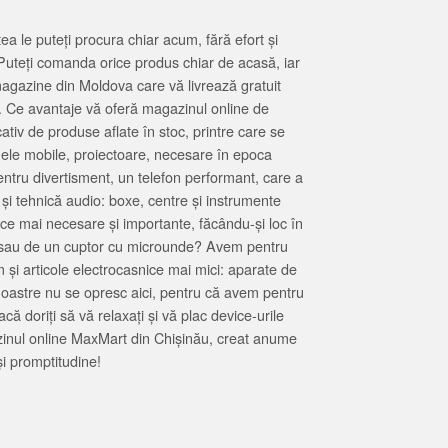
 le puteți procura chiar acum, fără efort și
Puteți comanda orice produs chiar de acasă, iar
magazine din Moldova care vă livrează gratuit
. Ce avantaje vă oferă magazinul online de
tiv de produse aflate în stoc, printre care se
oanele mobile, proiectoare, necesare în epoca
entru divertisment, un telefon performant, care a
 și tehnică audio: boxe, centre și instrumente
 ce mai necesare și importante, făcându-și loc în
at sau de un cuptor cu microunde? Avem pentru
 și articole electrocasnice mai mici: aparate de
e noastre nu se opresc aici, pentru că avem pentru
ă doriți să vă relaxați și vă plac device-urile
zinul online MaxMart din Chișinău, creat anume
i promptitudine!