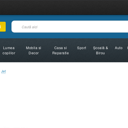
i
Lumea
Mobila si
Casa si
Sport
Şcoală &
Auto
copiilor
Decor
Reparatie
Birou
Jet