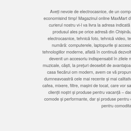
Aveți nevoie de electrocasnice, de un compu
economisind timp! Magazinul online MaxMart din
curierul nostru vi-l va livra la adresa indi
produsul ales pe orice adresă din Chișină
electrocasnice, tehnică foto, tehnică video, 
numără: computerele, laptopurile și accesori
tehnologiilor moderne, aflată în continuă dezvol
devenit un accesoriu indispensabil în zilele 
muzicale, căști, la prețuri deosebit de avantajo
casa fiecărui om modern, avem ce vă propune 
dumneavoastră cele mai recente și mai calitativ
cafea, mixere, filtre, mașini de tocat, care vor 
clienții noștri și produse pentru vacanță – da
comode și performante, dar și produse pentru 
pentru comodita