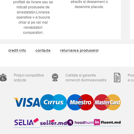
atractiv si deasemeni o
profitati de livrare sau sa
deservire placuta.
ridicati produsele de
sinestatator.Livrarea
operative v-a bucura
chiar si pe cei mai
nerabdatori
cumparatori.
credit-info
contacte
returnarea produselor
Prețuri competitive
Calitate si garantie
Posi
scăzute
comenzii dumneavoastra
a c