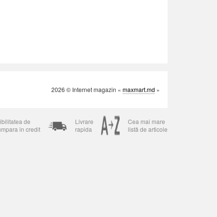
2026 © Internet magazin «
maxmart.md
»
bilitatea de
Livrare
Cea mai mare
umpara in credit
rapida
listă de articole