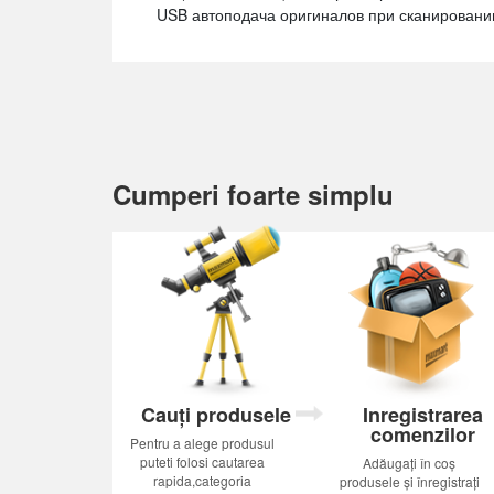
USB автоподача оригиналов при сканировани
Cumperi foarte simplu
Cauți produsele
Inregistrarea
comenzilor
Pentru a alege produsul
puteti folosi cautarea
Adăugați în coș
rapida,categoria
produsele și înregistrați