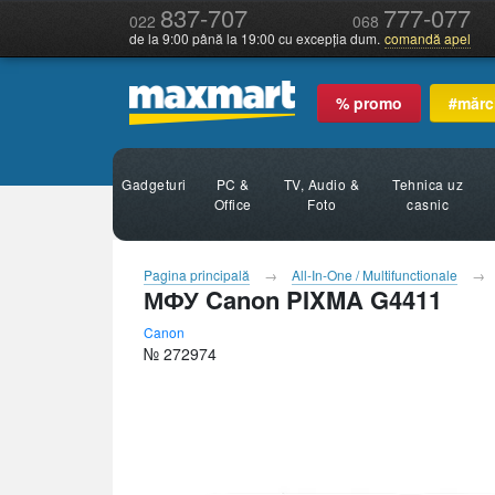
837-707
777-077
022
068
de la 9:00 până la 19:00 cu excepția dum.
comandă apel
% promo
#mărc
Gadgeturi
PC &
TV, Audio &
Tehnica uz
Office
Foto
casnic
Pagina principală
All-In-One / Multifunctionale
МФУ Canon PIXMA G4411
Canon
№ 272974