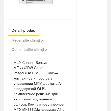
Detalii produs
Recenziile clienților
Comentariile clienților
МФУ Canon i-Sensys
MF633CDW Canon
imageCLASS MF633Cdw —
компактное и простое в
управлении МФУ формата A4
с поддержкой Wi-Fi.
Комплексное решение для
небольших и домашних
офисов. Компактное лазерное
МФУ MF633Cdw формата A4 с