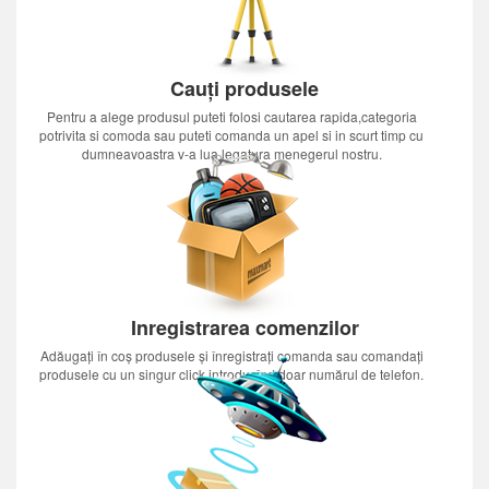
Cauți produsele
Pentru a alege produsul puteti folosi cautarea rapida,categoria
potrivita si comoda sau puteti comanda un apel si in scurt timp cu
dumneavoastra v-a lua legatura menegerul nostru.
Inregistrarea comenzilor
Adăugați în coș produsele și înregistrați comanda sau comandați
produsele cu un singur click introducînd doar numărul de telefon.