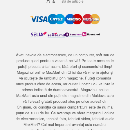
listă de articole
Aveți nevoie de electrocasnice, de un computer, soft sau de
produse sport pentru o vacanță activă? Pe toate acestea le
puteți procura chiar acum, fără efort și economisind timp!
Magazinul online MaxMart din Chișinău vă vine în ajutor și
vă scutește de umblatul prin magazine. Puteți comanda
orice produs chiar de acasă, iar curierul nostru vi-l va livra la
adresa indicată de dumneavoastră. Magazinul online
MaxMart este unul din puținele magazine din Moldova care
vă livrează gratuit produsul ales pe orice adresă din
Chișinău, cu condiția că suma cumpărăturii este de nu mai
puțin de 1000 de lei. Ce avantaje vă oferă magazinul online
de electrocasnice, tehnică foto, tehnică video, tehnică audio
MaxMart? Cel mai important avantaj este numărul