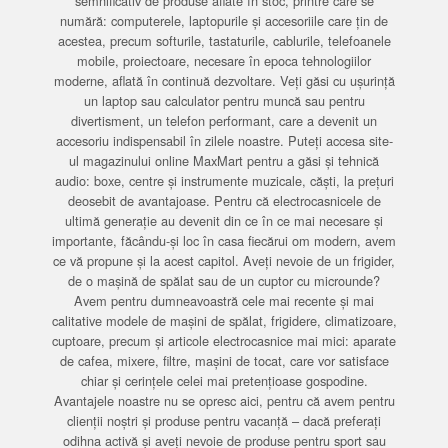
semnificativ de produse aflate în stoc, printre care se
numără: computerele, laptopurile și accesoriile care țin de
acestea, precum softurile, tastaturile, cablurile, telefoanele
mobile, proiectoare, necesare în epoca tehnologiilor
moderne, aflată în continuă dezvoltare. Veți găsi cu ușurință
un laptop sau calculator pentru muncă sau pentru
divertisment, un telefon performant, care a devenit un
accesoriu indispensabil în zilele noastre. Puteți accesa site-
ul magazinului online MaxMart pentru a găsi și tehnică
audio: boxe, centre și instrumente muzicale, căști, la prețuri
deosebit de avantajoase. Pentru că electrocasnicele de
ultimă generație au devenit din ce în ce mai necesare și
importante, făcându-și loc în casa fiecărui om modern, avem
ce vă propune și la acest capitol. Aveți nevoie de un frigider,
de o mașină de spălat sau de un cuptor cu microunde?
Avem pentru dumneavoastră cele mai recente și mai
calitative modele de mașini de spălat, frigidere, climatizoare,
cuptoare, precum și articole electrocasnice mai mici: aparate
de cafea, mixere, filtre, mașini de tocat, care vor satisface
chiar și cerințele celei mai pretențioase gospodine.
Avantajele noastre nu se opresc aici, pentru că avem pentru
clienții noștri și produse pentru vacanță – dacă preferați
odihna activă și aveți nevoie de produse pentru sport sau