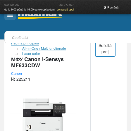
022
837-707
068
777-077
Română
de la 9:00 până la 19:00 cu excepția dum.
comandă apel
Pagina principală
Solicită
All-In-One / Multifunctionale
preț
Laser color
МФУ Canon i-Sensys
MF633CDW
Canon
№ 225211