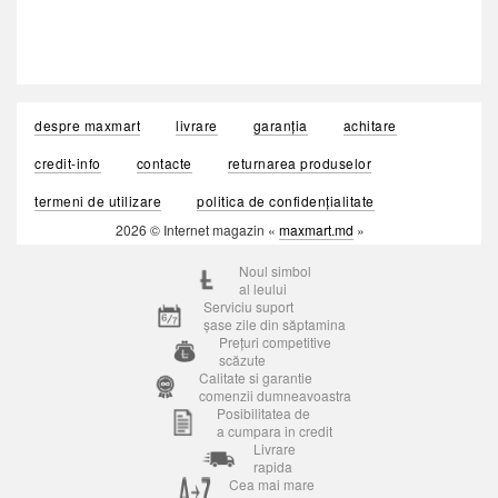
despre maxmart
livrare
garanția
achitare
credit-info
contacte
returnarea produselor
termeni de utilizare
politica de confidențialitate
2026 © Internet magazin «
maxmart.md
»
Noul simbol
al leului
Serviciu suport
șase zile din săptamina
Prețuri competitive
scăzute
Calitate si garantie
comenzii dumneavoastra
Posibilitatea de
a cumpara in credit
Livrare
rapida
Cea mai mare