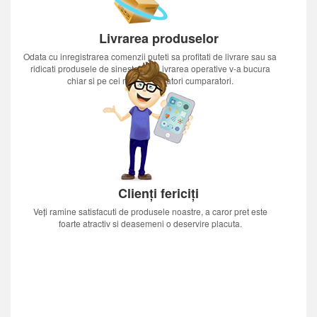
Livrarea produselor
Odata cu inregistrarea comenzii puteti sa profitati de livrare sau sa
ridicati produsele de sinestatator.Livrarea operative v-a bucura
chiar si pe cei mai nerabdatori cumparatori.
Clienți fericiți
Veți ramine satisfacuti de produsele noastre, a caror pret este
foarte atractiv si deasemeni o deservire placuta.