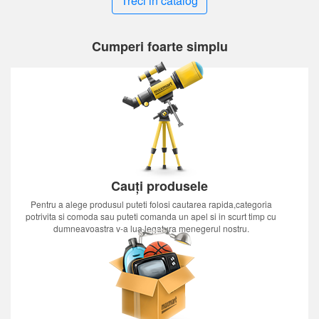
Treci in catalog
Cumperi foarte simplu
Cauți produsele
Pentru a alege produsul puteti folosi cautarea rapida,categoria
potrivita si comoda sau puteti comanda un apel si in scurt timp cu
dumneavoastra v-a lua legatura menegerul nostru.