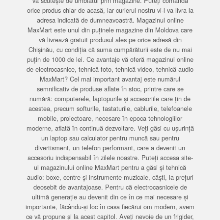
vă scutește de umblatul prin magazine. Puteți comanda
orice produs chiar de acasă, iar curierul nostru vi-l va livra la
adresa indicată de dumneavoastră. Magazinul online
MaxMart este unul din puținele magazine din Moldova care
vă livrează gratuit produsul ales pe orice adresă din
Chișinău, cu condiția că suma cumpărăturii este de nu mai
puțin de 1000 de lei. Ce avantaje vă oferă magazinul online
de electrocasnice, tehnică foto, tehnică video, tehnică audio
MaxMart? Cel mai important avantaj este numărul
semnificativ de produse aflate în stoc, printre care se
numără: computerele, laptopurile și accesoriile care țin de
acestea, precum softurile, tastaturile, cablurile, telefoanele
mobile, proiectoare, necesare în epoca tehnologiilor
moderne, aflată în continuă dezvoltare. Veți găsi cu ușurință
un laptop sau calculator pentru muncă sau pentru
divertisment, un telefon performant, care a devenit un
accesoriu indispensabil în zilele noastre. Puteți accesa site-
ul magazinului online MaxMart pentru a găsi și tehnică
audio: boxe, centre și instrumente muzicale, căști, la prețuri
deosebit de avantajoase. Pentru că electrocasnicele de
ultimă generație au devenit din ce în ce mai necesare și
importante, făcându-și loc în casa fiecărui om modern, avem
ce vă propune și la acest capitol. Aveți nevoie de un frigider,