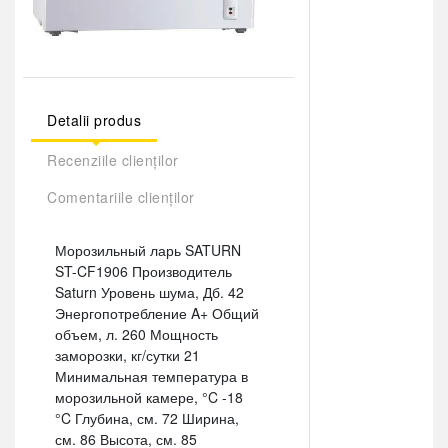
Detalii produs
Recenziile clienților
Comentariile clienților
Морозильный ларь SATURN
ST-CF1906 Производитель
Saturn Уровень шума, Дб. 42
Энергопотребление A+ Общий
объем, л. 260 Мощность
заморозки, кг/сутки 21
Минимальная температура в
морозильной камере, °C -18
°C Глубина, см. 72 Ширина,
см. 86 Высота, см. 85