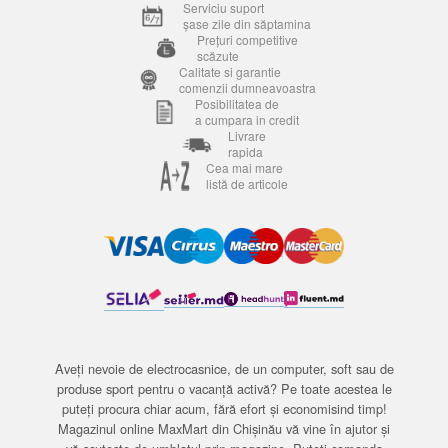
Serviciu suport
șase zile din săptamina
Prețuri competitive
scăzute
Calitate si garantie
comenzii dumneavoastra
Posibilitatea de
a cumpara in credit
Livrare
rapida
Cea mai mare
listă de articole
Aveți nevoie de electrocasnice, de un computer, soft sau de
produse sport pentru o vacanță activă? Pe toate acestea le
puteți procura chiar acum, fără efort și economisind timp!
Magazinul online MaxMart din Chișinău vă vine în ajutor și