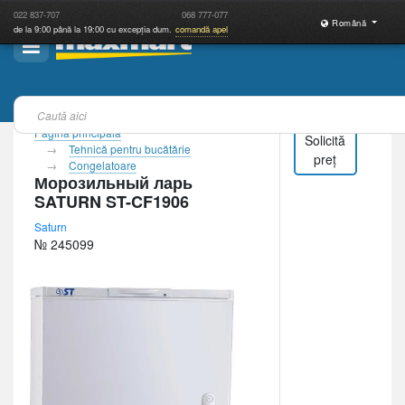
022
837-707
068
777-077
Română
de la 9:00 până la 19:00 cu excepția dum.
comandă apel
Pagina principală
Solicită
Tehnică pentru bucătărie
preț
Congelatoare
Морозильный ларь
SATURN ST-CF1906
Saturn
№ 245099