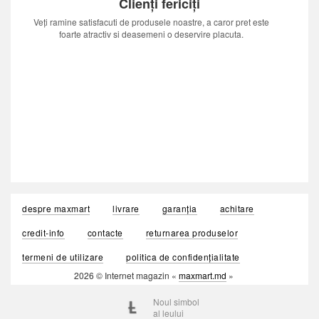
Clienți fericiți
Veți ramine satisfacuti de produsele noastre, a caror pret este
foarte atractiv si deasemeni o deservire placuta.
despre maxmart
livrare
garanția
achitare
credit-info
contacte
returnarea produselor
termeni de utilizare
politica de confidențialitate
2026 © Internet magazin «
maxmart.md
»
Noul simbol
al leului