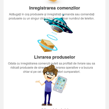
Inregistrarea comenzilor
Adăugați în coș produsele și înregistrați comanda sau comandați
produsele cu un singur click introducînd doar numărul de telefon.
Livrarea produselor
Odata cu inregistrarea comenzii puteti sa profitati de livrare sau sa
ridicati produsele de sinestatator.Livrarea operative v-a bucura
chiar si pe cei mai nerabdatori cumparatori.