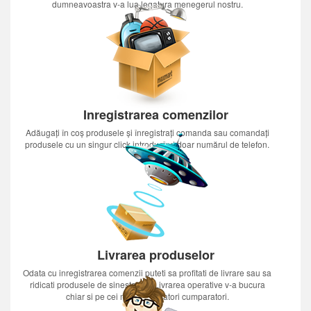
dumneavoastra v-a lua legatura menegerul nostru.
Inregistrarea comenzilor
Adăugați în coș produsele și înregistrați comanda sau comandați
produsele cu un singur click introducînd doar numărul de telefon.
Livrarea produselor
Odata cu inregistrarea comenzii puteti sa profitati de livrare sau sa
ridicati produsele de sinestatator.Livrarea operative v-a bucura
chiar si pe cei mai nerabdatori cumparatori.