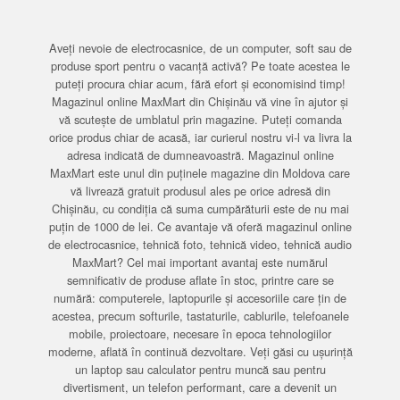
Aveți nevoie de electrocasnice, de un computer, soft sau de
produse sport pentru o vacanță activă? Pe toate acestea le
puteți procura chiar acum, fără efort și economisind timp!
Magazinul online MaxMart din Chișinău vă vine în ajutor și
vă scutește de umblatul prin magazine. Puteți comanda
orice produs chiar de acasă, iar curierul nostru vi-l va livra la
adresa indicată de dumneavoastră. Magazinul online
MaxMart este unul din puținele magazine din Moldova care
vă livrează gratuit produsul ales pe orice adresă din
Chișinău, cu condiția că suma cumpărăturii este de nu mai
puțin de 1000 de lei. Ce avantaje vă oferă magazinul online
de electrocasnice, tehnică foto, tehnică video, tehnică audio
MaxMart? Cel mai important avantaj este numărul
semnificativ de produse aflate în stoc, printre care se
numără: computerele, laptopurile și accesoriile care țin de
acestea, precum softurile, tastaturile, cablurile, telefoanele
mobile, proiectoare, necesare în epoca tehnologiilor
moderne, aflată în continuă dezvoltare. Veți găsi cu ușurință
un laptop sau calculator pentru muncă sau pentru
divertisment, un telefon performant, care a devenit un