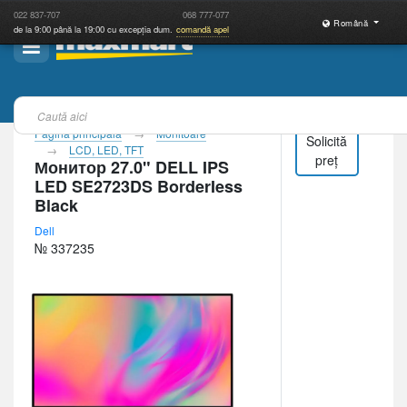
022
837-707
068
777-077
Română
de la 9:00 până la 19:00 cu excepția dum.
comandă apel
Pagina principală
Monitoare
Solicită
LCD, LED, TFT
preț
Монитор 27.0" DELL IPS
LED SE2723DS BorderIess
Black
Dell
№ 337235