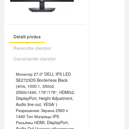
Detalii produs
Recenziile clienților
Comentariile clienților
Монитор 27.0" DELL IPS LED
SE2723DS BorderIess Black
(4ms, 1000:1, 350cd,
2560x1440, 178°/178°, HDMIx2,
DisplayPort, Height Adjustment,
Audio line-out, VESA/ )
Разрешение Экрана 2560 x
1440 Тип Матрицы IPS
Разъёмы HDMI, DisplayPort,
Audio Out Частота обновления