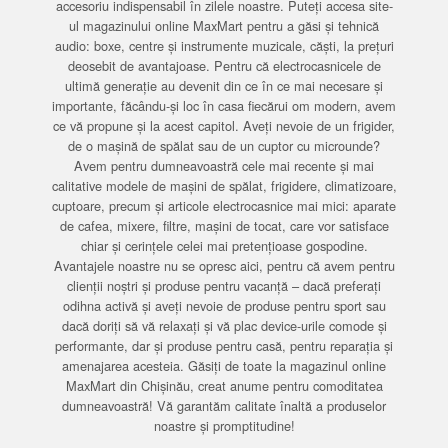
accesoriu indispensabil în zilele noastre. Puteți accesa site-
ul magazinului online MaxMart pentru a găsi și tehnică
audio: boxe, centre și instrumente muzicale, căști, la prețuri
deosebit de avantajoase. Pentru că electrocasnicele de
ultimă generație au devenit din ce în ce mai necesare și
importante, făcându-și loc în casa fiecărui om modern, avem
ce vă propune și la acest capitol. Aveți nevoie de un frigider,
de o mașină de spălat sau de un cuptor cu microunde?
Avem pentru dumneavoastră cele mai recente și mai
calitative modele de mașini de spălat, frigidere, climatizoare,
cuptoare, precum și articole electrocasnice mai mici: aparate
de cafea, mixere, filtre, mașini de tocat, care vor satisface
chiar și cerințele celei mai pretențioase gospodine.
Avantajele noastre nu se opresc aici, pentru că avem pentru
clienții noștri și produse pentru vacanță – dacă preferați
odihna activă și aveți nevoie de produse pentru sport sau
dacă doriți să vă relaxați și vă plac device-urile comode și
performante, dar și produse pentru casă, pentru reparația și
amenajarea acesteia. Găsiți de toate la magazinul online
MaxMart din Chișinău, creat anume pentru comoditatea
dumneavoastră! Vă garantăm calitate înaltă a produselor
noastre și promptitudine!