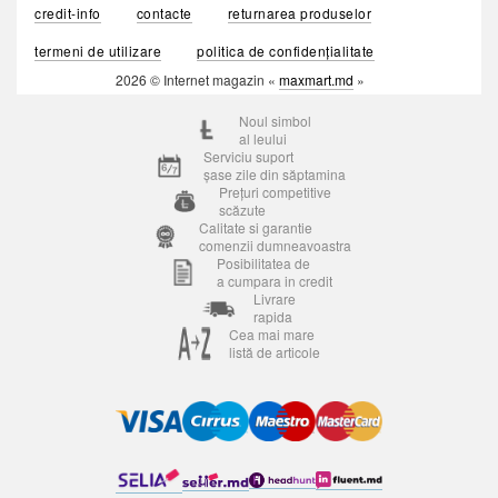
credit-info
contacte
returnarea produselor
termeni de utilizare
politica de confidențialitate
2026 © Internet magazin «
maxmart.md
»
Noul simbol
al leului
Serviciu suport
șase zile din săptamina
Prețuri competitive
scăzute
Calitate si garantie
comenzii dumneavoastra
Posibilitatea de
a cumpara in credit
Livrare
rapida
Cea mai mare
listă de articole