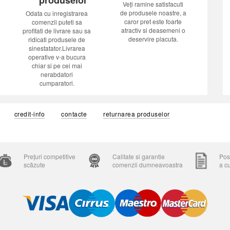
Veți ramine satisfacuti
de produsele noastre, a
Odata cu inregistrarea
caror pret este foarte
comenzii puteti sa
atractiv si deasemeni o
profitati de livrare sau sa
deservire placuta.
ridicati produsele de
sinestatator.Livrarea
operative v-a bucura
chiar si pe cei mai
nerabdatori
cumparatori.
credit-info
contacte
returnarea produselor
Prețuri competitive
Calitate si garantie
Posi
scăzute
comenzii dumneavoastra
a c