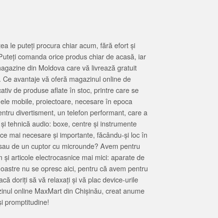
 le puteți procura chiar acum, fără efort și
Puteți comanda orice produs chiar de acasă, iar
magazine din Moldova care vă livrează gratuit
. Ce avantaje vă oferă magazinul online de
tiv de produse aflate în stoc, printre care se
oanele mobile, proiectoare, necesare în epoca
entru divertisment, un telefon performant, care a
 și tehnică audio: boxe, centre și instrumente
 ce mai necesare și importante, făcându-și loc în
at sau de un cuptor cu microunde? Avem pentru
 și articole electrocasnice mai mici: aparate de
e noastre nu se opresc aici, pentru că avem pentru
ă doriți să vă relaxați și vă plac device-urile
zinul online MaxMart din Chișinău, creat anume
i promptitudine!