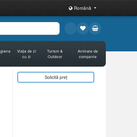
Română
Igiena
Viața de zi
Turism &
Animale de
cu zi
Outdoor
companie
Solicită preț