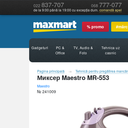
837-707
777-077
022
068
de la 9:00 până la 19:00 cu excepția dum.
comandă apel
% promo
#mărc
Gadgeturi
PC &
TV, Audio &
Tehnica uz
Office
Foto
casnic
Pagina principală
Tehnică pentru pregătirea mancăr
Миксер Maestro MR-553
Maestro
№ 241009