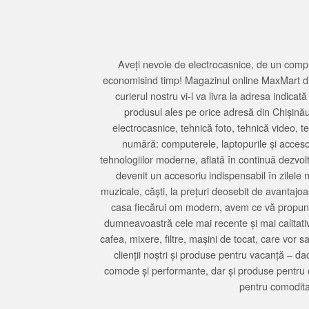
Aveți nevoie de electrocasnice, de un compu
economisind timp! Magazinul online MaxMart din
curierul nostru vi-l va livra la adresa indi
produsul ales pe orice adresă din Chișină
electrocasnice, tehnică foto, tehnică video, 
numără: computerele, laptopurile și accesori
tehnologiilor moderne, aflată în continuă dezvol
devenit un accesoriu indispensabil în zilele 
muzicale, căști, la prețuri deosebit de avantajo
casa fiecărui om modern, avem ce vă propune 
dumneavoastră cele mai recente și mai calitativ
cafea, mixere, filtre, mașini de tocat, care vor 
clienții noștri și produse pentru vacanță – da
comode și performante, dar și produse pentru 
pentru comodita