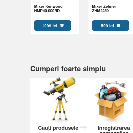
Mixer Kenwood
Mixer Zelmer
HMP40.000RD
ZHM2450
1299 lei
599 lei
Cumperi foarte simplu
Cauți produsele
Inregistrarea
comenzilor