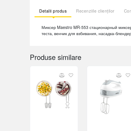
Detalii produs
Recenziile clienților
Com
Миксер Maestro MR-553 стационарный миксе
теста, венчик для взбивания, насадка-бленд
Produse similare