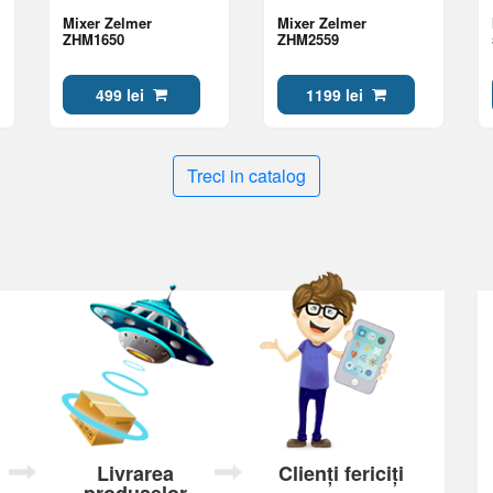
Mixer Zelmer
Mixer Zelmer
ZHM1650
ZHM2559
499 lei
1199 lei
Treci in catalog
Livrarea
Clienți fericiți
produselor