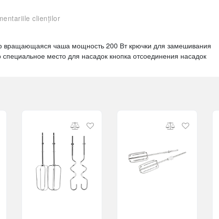
entariile clienților
р вращающаяся чаша мощность 200 Вт крючки для замешивания
ер специальное место для насадок кнопка отсоединения насадок