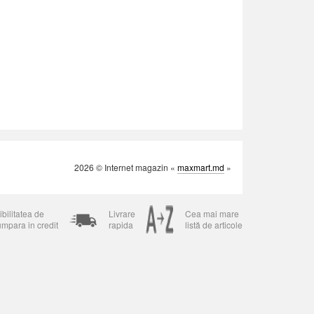
2026 © Internet magazin «
maxmart.md
»
bilitatea de
Livrare
Cea mai mare
umpara in credit
rapida
listă de articole