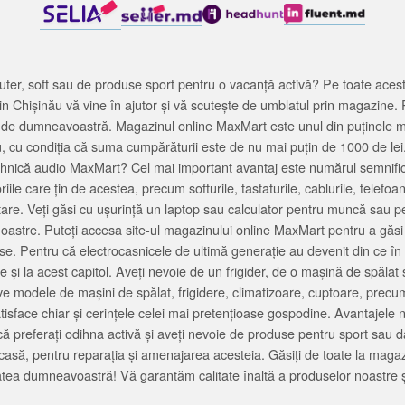
ter, soft sau de produse sport pentru o vacanță activă? Pe toate acestea
 Chișinău vă vine în ajutor și vă scutește de umblatul prin magazine. 
cată de dumneavoastră. Magazinul online MaxMart este unul din puținele 
u, cu condiția că suma cumpărăturii este de nu mai puțin de 1000 de lei
tehnică audio MaxMart? Cel mai important avantaj este numărul semnifica
ile care țin de acestea, precum softurile, tastaturile, cablurile, telef
tare. Veți găsi cu ușurință un laptop sau calculator pentru muncă sau p
noastre. Puteți accesa site-ul magazinului online MaxMart pentru a găsi
ase. Pentru că electrocasnicele de ultimă generație au devenit din ce în
și la acest capitol. Aveți nevoie de un frigider, de o mașină de spăl
e modele de mașini de spălat, frigidere, climatizoare, cuptoare, precum
satisface chiar și cerințele celei mai pretențioase gospodine. Avantajel
că preferați odihna activă și aveți nevoie de produse pentru sport sau dac
casă, pentru reparația și amenajarea acesteia. Găsiți de toate la maga
tea dumneavoastră! Vă garantăm calitate înaltă a produselor noastre ș