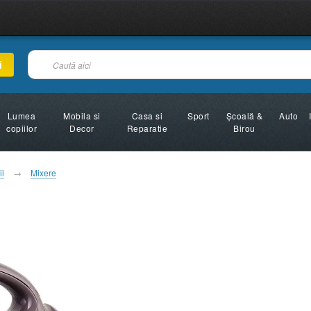
i
Lumea
Mobila si
Casa si
Sport
Şcoală &
Auto
copiilor
Decor
Reparatie
Birou
ii
Mixere