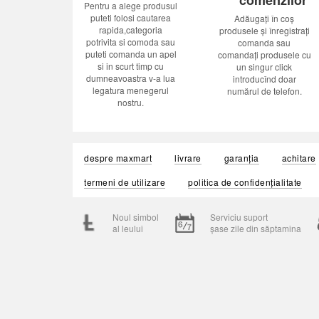
Pentru a alege produsul
puteti folosi cautarea
Adăugați în coș
rapida,categoria
produsele și înregistrați
potrivita si comoda sau
comanda sau
puteti comanda un apel
comandați produsele cu
si in scurt timp cu
un singur click
dumneavoastra v-a lua
introducînd doar
legatura menegerul
numărul de telefon.
nostru.
despre maxmart
livrare
garanția
achitare
termeni de utilizare
politica de confidențialitate
Noul simbol
Serviciu suport
al leului
șase zile din săptamina