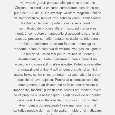
vă livrează gratuit produsul ales pe orice adresă din
Chișinău, cu condiția că suma cumpărăturii este de nu mai
puțin de 1000 de lei. Ce avantaje vă oferă magazinul online
de electrocasnice, tehnică foto, tehnică video, tehnică audio
MaxMart? Cel mai important avantaj este numărul
semnificativ de produse aflate în stoc, printre care se
numără: computerele, laptopurile și accesoriile care țin de
acestea, precum softurile, tastaturile, cablurile, telefoanele
mobile, proiectoare, necesare în epoca tehnologiilor
moderne, aflată în continuă dezvoltare. Veți găsi cu ușurință
un laptop sau calculator pentru muncă sau pentru
divertisment, un telefon performant, care a devenit un
accesoriu indispensabil în zilele noastre. Puteți accesa site-
ul magazinului online MaxMart pentru a găsi și tehnică
audio: boxe, centre și instrumente muzicale, căști, la prețuri
deosebit de avantajoase. Pentru că electrocasnicele de
ultimă generație au devenit din ce în ce mai necesare și
importante, făcându-și loc în casa fiecărui om modern, avem
ce vă propune și la acest capitol. Aveți nevoie de un frigider,
de o mașină de spălat sau de un cuptor cu microunde?
Avem pentru dumneavoastră cele mai recente și mai
calitative modele de mașini de spălat, frigidere, climatizoare,