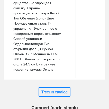
существенно упрощает
очистку. Страна-
производитель товара Китай
Тип Обычная (соло) Цвет
Нержавеющая сталь Тип
управления Электронное с
поворотным переключателем
Способ установки
Отдельностоящая Тип
открытия дверцы Ручкой
Объем 17 л Мощность СВЧ
700 Вт Диаметр поворотного
стола 24.5 см Внутреннее
покрытие камеры Эмаль
Treci in catalog
Cumperi foarte simplu