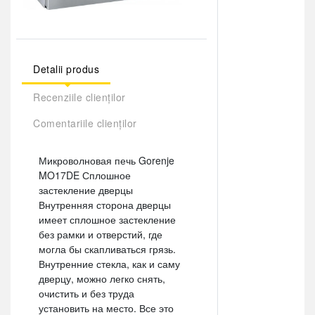
Detalii produs
Recenziile clienților
Comentariile clienților
Микроволновая печь Gorenje
MO17DE Сплошное
застекление дверцы
Внутренняя сторона дверцы
имеет сплошное застекление
без рамки и отверстий, где
могла бы скапливаться грязь.
Внутренние стекла, как и саму
дверцу, можно легко снять,
очистить и без труда
установить на место. Все это