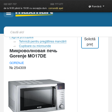
022
837-707
068
777-077
Română
de la 9:00 până la 19:00 cu excepția dum.
comandă apel
Pagina principală
Solicită
Tehnică pentru pregătirea mancării
preț
Cuptoare cu microunde
Микроволновая печь
Gorenje MO17DE
GORENJE
№ 254309