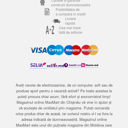
Calitate si garantie
comenzii dumneavoastra
Posibilitatea de
a cumpara in credit
Livrare
rapida
Cea mai mare
listă de articole
Aveți nevoie de electrocasnice, de un computer, soft sau de
produse sport pentru o vacanță activă? Pe toate acestea le
puteți procura chiar acum, fără efort și economisind timp!
Magazinul online MaxMart din Chișinău vă vine în ajutor și
vă scutește de umblatul prin magazine. Puteți comanda
orice produs chiar de acasă, iar curierul nostru vi-l va livra la
adresa indicată de dumneavoastră. Magazinul online
MaxMart este unul din puținele magazine din Moldova care