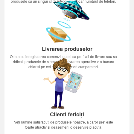
produsele cu un singur click introducînd doar numărul de telefon.
Livrarea produselor
Odata cu inregistrarea comenzii puteti sa profitati de livrare sau sa
ridicati produsele de sinestatator.Livrarea operative v-a bucura
chiar si pe cei mai nerabdatori cumparatori.
Clienți fericiți
Veți ramine satisfacuti de produsele noastre, a caror pret este
foarte atractiv si deasemeni o deservire placuta.