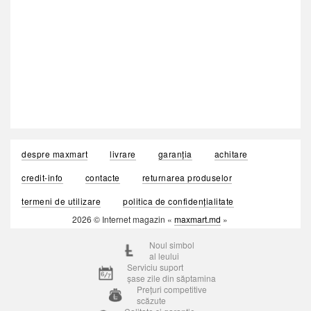
despre maxmart
livrare
garanția
achitare
credit-info
contacte
returnarea produselor
termeni de utilizare
politica de confidențialitate
2026 © Internet magazin «
maxmart.md
»
Noul simbol
al leului
Serviciu suport
șase zile din săptamina
Prețuri competitive
scăzute