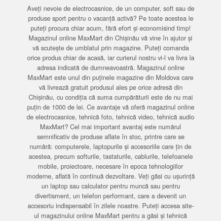
Aveți nevoie de electrocasnice, de un computer, soft sau de
produse sport pentru o vacanță activă? Pe toate acestea le
puteți procura chiar acum, fără efort și economisind timp!
Magazinul online MaxMart din Chișinău vă vine în ajutor și
vă scutește de umblatul prin magazine. Puteți comanda
orice produs chiar de acasă, iar curierul nostru vi-l va livra la
adresa indicată de dumneavoastră. Magazinul online
MaxMart este unul din puținele magazine din Moldova care
vă livrează gratuit produsul ales pe orice adresă din
Chișinău, cu condiția că suma cumpărăturii este de nu mai
puțin de 1000 de lei. Ce avantaje vă oferă magazinul online
de electrocasnice, tehnică foto, tehnică video, tehnică audio
MaxMart? Cel mai important avantaj este numărul
semnificativ de produse aflate în stoc, printre care se
numără: computerele, laptopurile și accesoriile care țin de
acestea, precum softurile, tastaturile, cablurile, telefoanele
mobile, proiectoare, necesare în epoca tehnologiilor
moderne, aflată în continuă dezvoltare. Veți găsi cu ușurință
un laptop sau calculator pentru muncă sau pentru
divertisment, un telefon performant, care a devenit un
accesoriu indispensabil în zilele noastre. Puteți accesa site-
ul magazinului online MaxMart pentru a găsi și tehnică