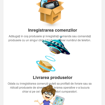
Inregistrarea comenzilor
Adăugați în coș produsele și înregistrați comanda sau comandați
produsele cu un singur click introducînd doar numărul de telefon.
Livrarea produselor
Odata cu inregistrarea comenzii puteti sa profitati de livrare sau sa
ridicati produsele de sinestatator.Livrarea operative v-a bucura
chiar si pe cei mai nerabdatori cumparatori.