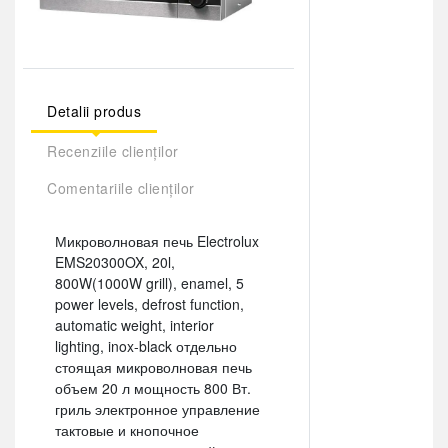
Detalii produs
Recenziile clienților
Comentariile clienților
Микроволновая печь Electrolux
EMS20300OX, 20l,
800W(1000W grill), enamel, 5
power levels, defrost function,
automatic weight, interior
lighting, inox-black отдельно
стоящая микроволновая печь
объем 20 л мощность 800 Вт.
гриль электронное управление
тактовые и кнопочное