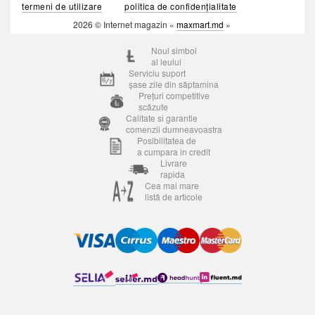
termeni de utilizare
politica de confidențialitate
2026 © Internet magazin «
maxmart.md
»
Noul simbol
al leului
Serviciu suport
șase zile din săptamina
Prețuri competitive
scăzute
Calitate si garantie
comenzii dumneavoastra
Posibilitatea de
a cumpara in credit
Livrare
rapida
Cea mai mare
listă de articole