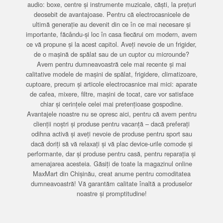
audio: boxe, centre și instrumente muzicale, căști, la prețuri
deosebit de avantajoase. Pentru că electrocasnicele de
ultimă generație au devenit din ce în ce mai necesare și
importante, făcându-și loc în casa fiecărui om modern, avem
ce vă propune și la acest capitol. Aveți nevoie de un frigider,
de o mașină de spălat sau de un cuptor cu microunde?
Avem pentru dumneavoastră cele mai recente și mai
calitative modele de mașini de spălat, frigidere, climatizoare,
cuptoare, precum și articole electrocasnice mai mici: aparate
de cafea, mixere, filtre, mașini de tocat, care vor satisface
chiar și cerințele celei mai pretențioase gospodine.
Avantajele noastre nu se opresc aici, pentru că avem pentru
clienții noștri și produse pentru vacanță – dacă preferați
odihna activă și aveți nevoie de produse pentru sport sau
dacă doriți să vă relaxați și vă plac device-urile comode și
performante, dar și produse pentru casă, pentru reparația și
amenajarea acesteia. Găsiți de toate la magazinul online
MaxMart din Chișinău, creat anume pentru comoditatea
dumneavoastră! Vă garantăm calitate înaltă a produselor
noastre și promptitudine!