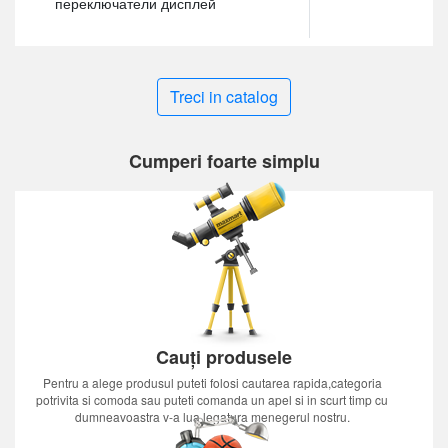
переключатели дисплей
Treci in catalog
Cumperi foarte simplu
Cauți produsele
Pentru a alege produsul puteti folosi cautarea rapida,categoria
potrivita si comoda sau puteti comanda un apel si in scurt timp cu
dumneavoastra v-a lua legatura menegerul nostru.