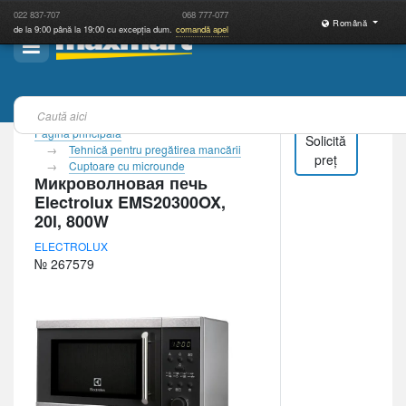
022
837-707
068
777-077
Română
de la 9:00 până la 19:00 cu excepția dum.
comandă apel
Pagina principală
Solicită
Tehnică pentru pregătirea mancării
preț
Cuptoare cu microunde
Микроволновая печь
Electrolux EMS20300OX,
20l, 800W
ELECTROLUX
№ 267579