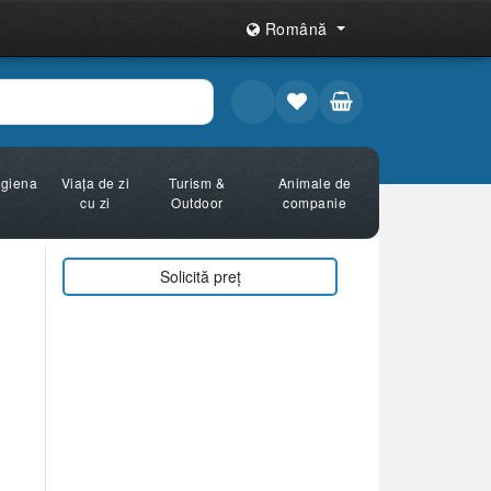
Română
Igiena
Viața de zi
Turism &
Animale de
cu zi
Outdoor
companie
Solicită preț