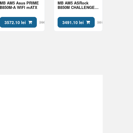
MB AM5 Asus PRIME
MB AM5 ASRock
B850M-A WIFI mATX
B850M CHALLENGER
WIFI WHITE mATX
3572.10 lei
3491.10 lei
3969 lei
3879 lei