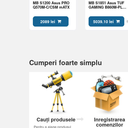
MB S1200 Asus PRO
MB S1851 Asus TUF
Q570M-C/CSM mATX
GAMING B860M-PLUS
WIFI mATX
2089 lei
5039.10 lei
Cumperi foarte simplu
Cauți produsele
Inregistrarea
comenzilor
Pentru a alege produsul