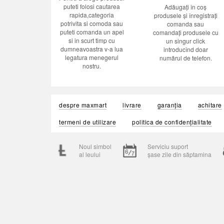
puteti folosi cautarea
Adăugați în coș
rapida,categoria
produsele și înregistrați
potrivita si comoda sau
comanda sau
puteti comanda un apel
comandați produsele cu
si in scurt timp cu
un singur click
dumneavoastra v-a lua
introducînd doar
legatura menegerul
numărul de telefon.
nostru.
despre maxmart
livrare
garanția
achitare
termeni de utilizare
politica de confidențialitate
Noul simbol
Serviciu suport
al leului
șase zile din săptamina