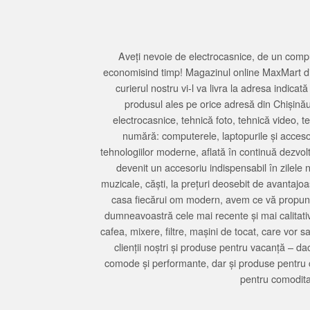
Aveți nevoie de electrocasnice, de un compu
economisind timp! Magazinul online MaxMart din
curierul nostru vi-l va livra la adresa indi
produsul ales pe orice adresă din Chișină
electrocasnice, tehnică foto, tehnică video, 
numără: computerele, laptopurile și accesori
tehnologiilor moderne, aflată în continuă dezvol
devenit un accesoriu indispensabil în zilele 
muzicale, căști, la prețuri deosebit de avantajo
casa fiecărui om modern, avem ce vă propune 
dumneavoastră cele mai recente și mai calitativ
cafea, mixere, filtre, mașini de tocat, care vor 
clienții noștri și produse pentru vacanță – da
comode și performante, dar și produse pentru 
pentru comodita