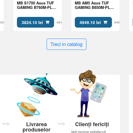
MB S1700 Asus TUF
MB AM5 Asus TUF
GAMING B760M-PLUS
GAMING B850M-PLUS
II mATX
II mATX
3824.10 lei
4949.10 lei
5599 lei
4249 lei
5499 lei
Treci in catalog
Livrarea
Clienți fericiți
produselor
Veți ramine satisfacuti