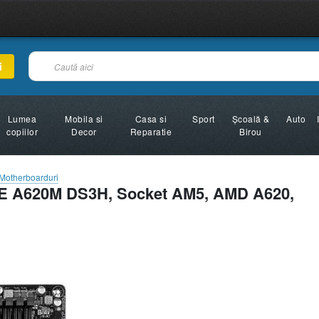
i
Lumea
Mobila si
Casa si
Sport
Şcoală &
Auto
copiilor
Decor
Reparatie
Birou
 Motherboarduri
 A620M DS3H, Socket AM5, AMD A620,