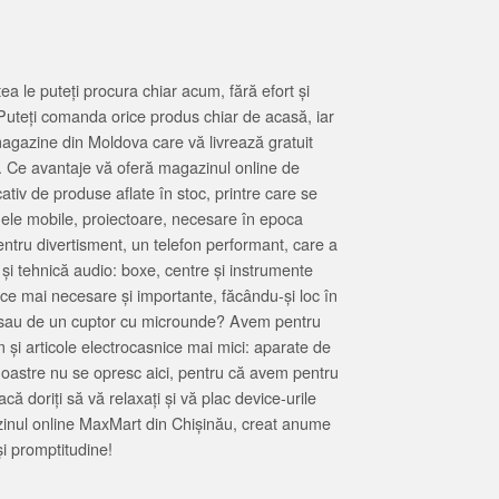
 le puteți procura chiar acum, fără efort și
Puteți comanda orice produs chiar de acasă, iar
magazine din Moldova care vă livrează gratuit
. Ce avantaje vă oferă magazinul online de
tiv de produse aflate în stoc, printre care se
oanele mobile, proiectoare, necesare în epoca
entru divertisment, un telefon performant, care a
 și tehnică audio: boxe, centre și instrumente
 ce mai necesare și importante, făcându-și loc în
at sau de un cuptor cu microunde? Avem pentru
 și articole electrocasnice mai mici: aparate de
e noastre nu se opresc aici, pentru că avem pentru
ă doriți să vă relaxați și vă plac device-urile
zinul online MaxMart din Chișinău, creat anume
i promptitudine!