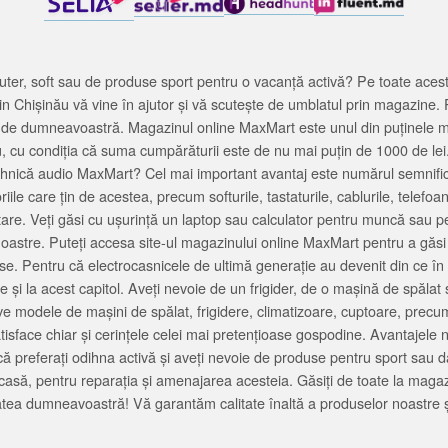
ter, soft sau de produse sport pentru o vacanță activă? Pe toate acestea
 Chișinău vă vine în ajutor și vă scutește de umblatul prin magazine. 
cată de dumneavoastră. Magazinul online MaxMart este unul din puținele 
u, cu condiția că suma cumpărăturii este de nu mai puțin de 1000 de lei
tehnică audio MaxMart? Cel mai important avantaj este numărul semnifica
ile care țin de acestea, precum softurile, tastaturile, cablurile, telef
tare. Veți găsi cu ușurință un laptop sau calculator pentru muncă sau p
noastre. Puteți accesa site-ul magazinului online MaxMart pentru a găsi
ase. Pentru că electrocasnicele de ultimă generație au devenit din ce în
și la acest capitol. Aveți nevoie de un frigider, de o mașină de spăl
e modele de mașini de spălat, frigidere, climatizoare, cuptoare, precum
satisface chiar și cerințele celei mai pretențioase gospodine. Avantajel
că preferați odihna activă și aveți nevoie de produse pentru sport sau dac
casă, pentru reparația și amenajarea acesteia. Găsiți de toate la maga
tea dumneavoastră! Vă garantăm calitate înaltă a produselor noastre ș