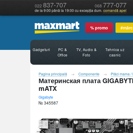
837-707
777-077
022
068
de la 9:00 până la 19:00 cu excepția dum.
comandă apel
% promo
#mărc
Gadgeturi
PC &
TV, Audio &
Tehnica uz
Office
Foto
casnic
Pagina principală
Componente
Plăci mama /
Материнская плата GIGABYTE
mATX
Gigabyte
№ 345587