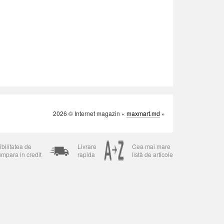
2026 © Internet magazin «
maxmart.md
»
bilitatea de
Livrare
Cea mai mare
umpara in credit
rapida
listă de articole