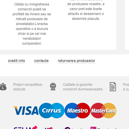
de produsele noastre, a
Odata cu inregistrarea
caror pret este foarte
comenzii puteti sa
atractiv si deasemeni o
profitati de livrare sau sa
deservire placuta.
ridicati produsele de
sinestatator.Livrarea
operative v-a bucura
chiar si pe cei mai
nerabdatori
cumparatori.
credit-info
contacte
returnarea produselor
Prețuri competitive
Calitate si garantie
Posi
scăzute
comenzii dumneavoastra
a c