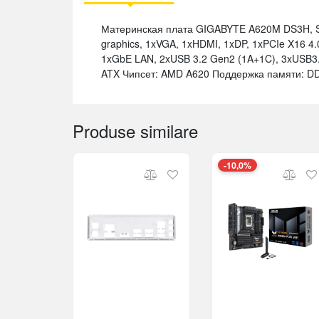
Материнская плата GIGABYTE A620M DS3H, S
graphics, 1xVGA, 1xHDMI, 1xDP, 1xPCIe X16 4.
1xGbE LAN, 2xUSB 3.2 Gen2 (1A+1C), 3xUSB3.
ATX Чипсет: AMD A620 Поддержка памяти: D
Produse similare
-10,0%