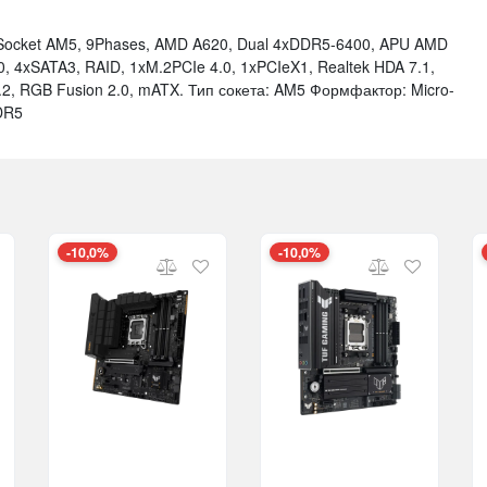
ocket AM5, 9Phases, AMD A620, Dual 4xDDR5-6400, APU AMD
0, 4xSATA3, RAID, 1xM.2PCIe 4.0, 1xPCIeX1, Realtek HDA 7.1,
2, RGB Fusion 2.0, mATX. Тип сокета: AM5 Формфактор: Micro-
DR5
-10,0%
-10,0%