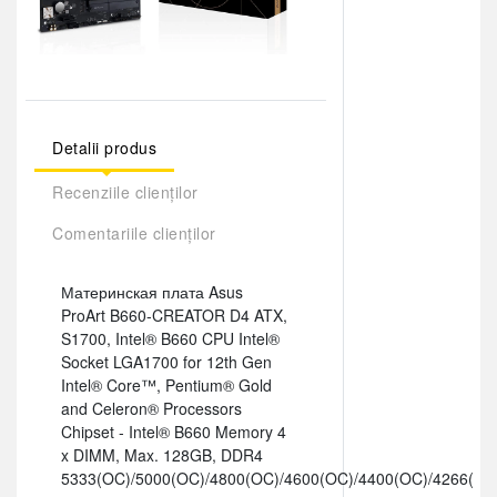
Detalii produs
Recenziile clienților
Comentariile clienților
Материнская плата Asus
ProArt B660-CREATOR D4 ATX,
S1700, Intel® B660 CPU Intel®
Socket LGA1700 for 12th Gen
Intel® Core™, Pentium® Gold
and Celeron® Processors
Chipset - Intel® B660 Memory 4
x DIMM, Max. 128GB, DDR4
5333(OC)/5000(OC)/4800(OC)/4600(OC)/4400(OC)/4266(