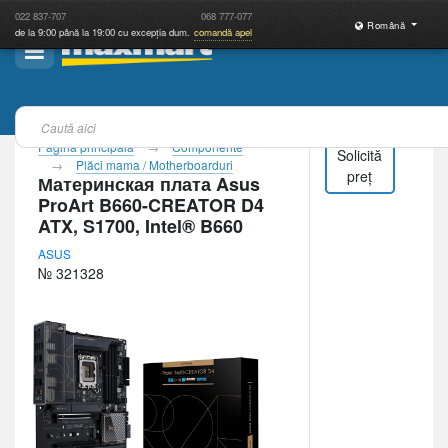
022
837-707
068
777-077
Română
de la 9:00 până la 19:00 cu excepția dum.
comandă apel
Pagina principală
Componente
Solicită
Plăci mama / Motherboarduri
preț
Материнская плата Asus
ProArt B660-CREATOR D4
ATX, S1700, Intel® B660
ASUS
№ 321328