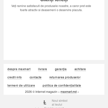
Veți ramine satisfacuti de produsele noastre, a caror pret este
foarte atractiv si deasemeni o deservire placuta.
despre maxmart
livrare
garanția
achitare
credit-info
contacte
returnarea produselor
termeni de utilizare
politica de confidențialitate
2026 © Internet magazin «
maxmart.md
»
Noul simbol
al leului