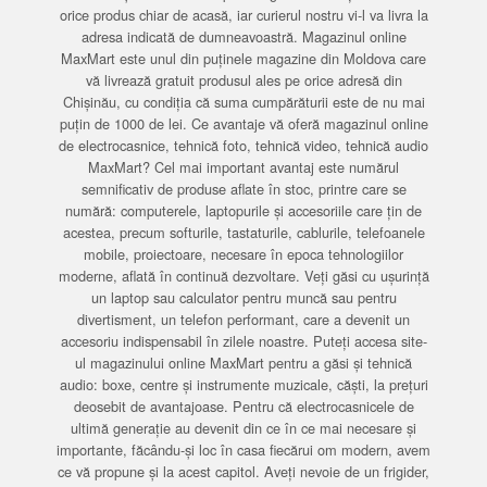
orice produs chiar de acasă, iar curierul nostru vi-l va livra la
adresa indicată de dumneavoastră. Magazinul online
MaxMart este unul din puținele magazine din Moldova care
vă livrează gratuit produsul ales pe orice adresă din
Chișinău, cu condiția că suma cumpărăturii este de nu mai
puțin de 1000 de lei. Ce avantaje vă oferă magazinul online
de electrocasnice, tehnică foto, tehnică video, tehnică audio
MaxMart? Cel mai important avantaj este numărul
semnificativ de produse aflate în stoc, printre care se
numără: computerele, laptopurile și accesoriile care țin de
acestea, precum softurile, tastaturile, cablurile, telefoanele
mobile, proiectoare, necesare în epoca tehnologiilor
moderne, aflată în continuă dezvoltare. Veți găsi cu ușurință
un laptop sau calculator pentru muncă sau pentru
divertisment, un telefon performant, care a devenit un
accesoriu indispensabil în zilele noastre. Puteți accesa site-
ul magazinului online MaxMart pentru a găsi și tehnică
audio: boxe, centre și instrumente muzicale, căști, la prețuri
deosebit de avantajoase. Pentru că electrocasnicele de
ultimă generație au devenit din ce în ce mai necesare și
importante, făcându-și loc în casa fiecărui om modern, avem
ce vă propune și la acest capitol. Aveți nevoie de un frigider,