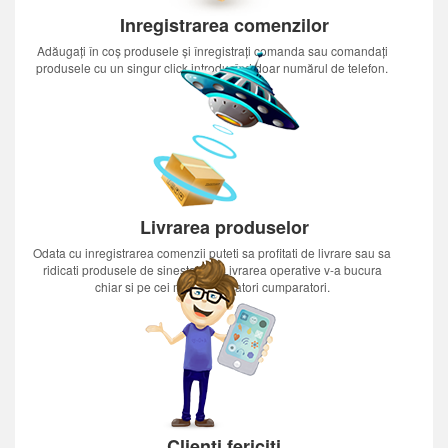
Inregistrarea comenzilor
Adăugați în coș produsele și înregistrați comanda sau comandați
produsele cu un singur click introducînd doar numărul de telefon.
Livrarea produselor
Odata cu inregistrarea comenzii puteti sa profitati de livrare sau sa
ridicati produsele de sinestatator.Livrarea operative v-a bucura
chiar si pe cei mai nerabdatori cumparatori.
Clienți fericiți