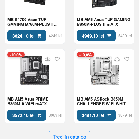
MB S1700 Asus TUF
MB AM5 Asus TUF GAMING
GAMING B760M-PLUS II
B850M-PLUS II mATX
mATX
3824.10 lei
4949.10 lei
4249 lei
5499 lei
-10,0%
-10,0%
MB AM5 Asus PRIME
MB AM5 ASRock B850M
B850M-A WIFI mATX
CHALLENGER WIFI WHITE
mATX
3572.10 lei
3491.10 lei
3969 lei
3879 lei
Treci in catalog