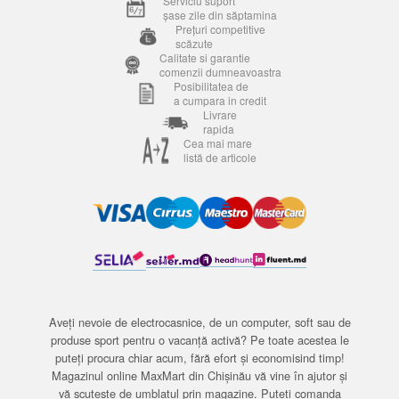
Serviciu suport
șase zile din săptamina
Prețuri competitive
scăzute
Calitate si garantie
comenzii dumneavoastra
Posibilitatea de
a cumpara in credit
Livrare
rapida
Cea mai mare
listă de articole
Aveți nevoie de electrocasnice, de un computer, soft sau de
produse sport pentru o vacanță activă? Pe toate acestea le
puteți procura chiar acum, fără efort și economisind timp!
Magazinul online MaxMart din Chișinău vă vine în ajutor și
vă scutește de umblatul prin magazine. Puteți comanda