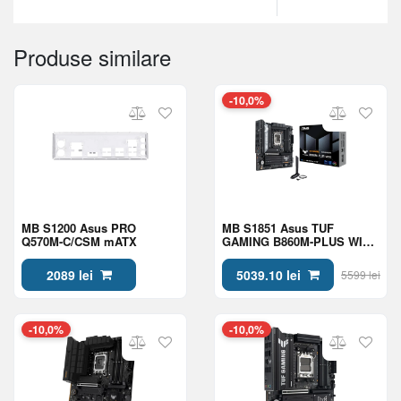
Produse similare
-10,0%
MB S1200 Asus PRO
MB S1851 Asus TUF
Q570M-C/CSM mATX
GAMING B860M-PLUS WIFI
mATX
2089 lei
5039.10 lei
5599 lei
-10,0%
-10,0%