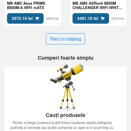
MB AM5 Asus PRIME
MB AM5 ASRock B850M
B850M-A WIFI mATX
CHALLENGER WIFI WHITE
mATX
3572.10 lei
3491.10 lei
3969 lei
3879 lei
Treci in catalog
Cumperi foarte simplu
Cauți produsele
Pentru a alege produsul puteti folosi cautarea rapida,categoria
potrivita si comoda sau puteti comanda un apel si in scurt timp cu