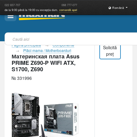
022
837-707
068
777-077
Română
de la 9:00 până la 19:00 cu excepția dum.
comandă apel
Pagina principală
Componente
Solicită
Plăci mama / Motherboarduri
preț
Материнская плата Asus
PRIME Z690-P WIFI ATX,
S1700, Z690
№ 331996