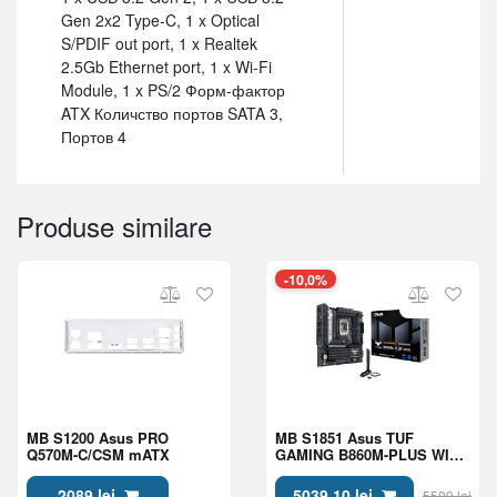
Gen 2x2 Type-C, 1 x Optical
S/PDIF out port, 1 x Realtek
2.5Gb Ethernet port, 1 x Wi-Fi
Module, 1 x PS/2 Форм-фактор
ATX Количство портов SATA 3,
Портов 4
Produse similare
-10,0%
MB S1200 Asus PRO
MB S1851 Asus TUF
Q570M-C/CSM mATX
GAMING B860M-PLUS WIFI
mATX
2089 lei
5039.10 lei
5599 lei