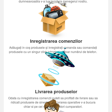
dumneavoastra v-a lua legatura menegerul nostru.
Inregistrarea comenzilor
Adăugați în coș produsele și înregistrați comanda sau comandați
produsele cu un singur click introducînd doar numărul de telefon.
Livrarea produselor
Odata cu inregistrarea comenzii puteti sa profitati de livrare sau sa
ridicati produsele de sinestatator.Livrarea operative v-a bucura
chiar si pe cei mai nerabdatori cumparatori.