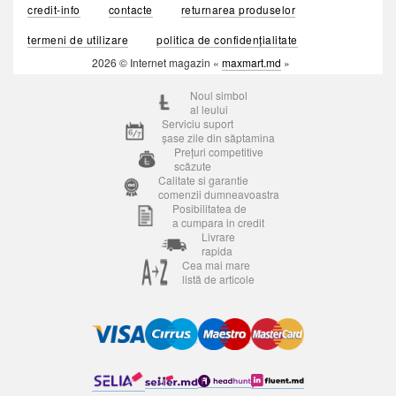
credit-info
contacte
returnarea produselor
termeni de utilizare
politica de confidențialitate
2026 © Internet magazin «
maxmart.md
»
Noul simbol
al leului
Serviciu suport
șase zile din săptamina
Prețuri competitive
scăzute
Calitate si garantie
comenzii dumneavoastra
Posibilitatea de
a cumpara in credit
Livrare
rapida
Cea mai mare
listă de articole