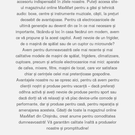
accesoriu indispensabil în zilele noastre. Puteți accesa site-
ul magazinului online MaxMart pentru a găsi și tehnică
audio: boxe, centre și instrumente muzicale, căști, la prețuri
deosebit de avantajoase. Pentru că electrocasnicele de
ultimă generație au devenit din ce în ce mai necesare și
importante, făcându-și loc în casa fiecărui om modern, avem
ce vă propune și la acest capitol. Aveți nevoie de un frigider,
de o mașină de spălat sau de un cuptor cu microunde?
Avem pentru dumneavoastră cele mai recente și mai
calitative modele de mașini de spălat, frigidere, climatizoare,
cuptoare, precum și articole electrocasnice mai mici: aparate
de cafea, mixere, filtre, mașini de tocat, care vor satisface
chiar și cerințele celei mai pretențioase gospodine.
Avantajele noastre nu se opresc aici, pentru că avem pentru
clienții noștri și produse pentru vacanță – dacă preferați
odihna activă și aveți nevoie de produse pentru sport sau
dacă doriți să vă relaxați și vă plac device-urile comode și
performante, dar și produse pentru casă, pentru reparația și
amenajarea acesteia. Găsiți de toate la magazinul online
MaxMart din Chișinău, creat anume pentru comoditatea
dumneavoastră! Vă garantăm calitate înaltă a produselor
noastre și promptitudine!