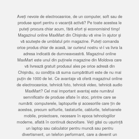
Aveți nevoie de electrocasnice, de un computer, soft sau de
produse sport pentru o vacanță activă? Pe toate acestea le
puteți procura chiar acum, fără efort și economisind timp!
Magazinul online MaxMart din Chișinău vă vine în ajutor și
vă scutește de umblatul prin magazine. Puteți comanda
orice produs chiar de acasă, iar curierul nostru vi-l va livra la
adresa indicată de dumneavoastră. Magazinul online
MaxMart este unul din puținele magazine din Moldova care
vă livrează gratuit produsul ales pe orice adresă din
Chișinău, cu condiția că suma cumpărăturii este de nu mai
puțin de 1000 de lei. Ce avantaje vă oferă magazinul online
de electrocasnice, tehnică foto, tehnică video, tehnică audio
MaxMart? Cel mai important avantaj este numărul
semnificativ de produse aflate în stoc, printre care se
numără: computerele, laptopurile și accesoriile care țin de
acestea, precum softurile, tastaturile, cablurile, telefoanele
mobile, proiectoare, necesare în epoca tehnologiilor
moderne, aflată în continuă dezvoltare. Veți găsi cu ușurință
un laptop sau calculator pentru muncă sau pentru
divertisment, un telefon performant, care a devenit un