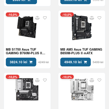
-10,0%
-10,0%
MB S1700 Asus TUF
MB AM5 Asus TUF GAMING
GAMING B760M-PLUS II
B850M-PLUS II mATX
mATX
3824.10 lei
4949.10 lei
4249 lei
5499 lei
-10,0%
-10,0%