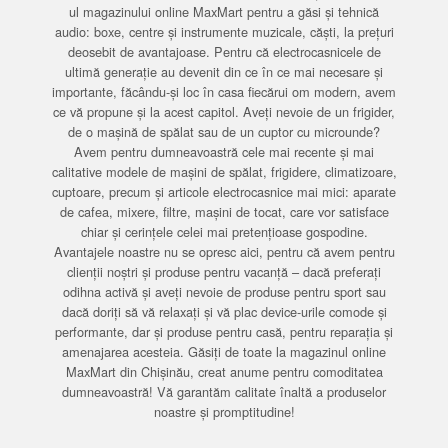
ul magazinului online MaxMart pentru a găsi și tehnică
audio: boxe, centre și instrumente muzicale, căști, la prețuri
deosebit de avantajoase. Pentru că electrocasnicele de
ultimă generație au devenit din ce în ce mai necesare și
importante, făcându-și loc în casa fiecărui om modern, avem
ce vă propune și la acest capitol. Aveți nevoie de un frigider,
de o mașină de spălat sau de un cuptor cu microunde?
Avem pentru dumneavoastră cele mai recente și mai
calitative modele de mașini de spălat, frigidere, climatizoare,
cuptoare, precum și articole electrocasnice mai mici: aparate
de cafea, mixere, filtre, mașini de tocat, care vor satisface
chiar și cerințele celei mai pretențioase gospodine.
Avantajele noastre nu se opresc aici, pentru că avem pentru
clienții noștri și produse pentru vacanță – dacă preferați
odihna activă și aveți nevoie de produse pentru sport sau
dacă doriți să vă relaxați și vă plac device-urile comode și
performante, dar și produse pentru casă, pentru reparația și
amenajarea acesteia. Găsiți de toate la magazinul online
MaxMart din Chișinău, creat anume pentru comoditatea
dumneavoastră! Vă garantăm calitate înaltă a produselor
noastre și promptitudine!