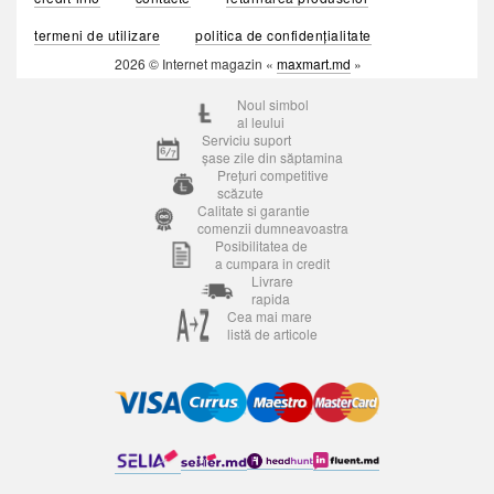
termeni de utilizare
politica de confidențialitate
2026 © Internet magazin «
maxmart.md
»
Noul simbol
al leului
Serviciu suport
șase zile din săptamina
Prețuri competitive
scăzute
Calitate si garantie
comenzii dumneavoastra
Posibilitatea de
a cumpara in credit
Livrare
rapida
Cea mai mare
listă de articole