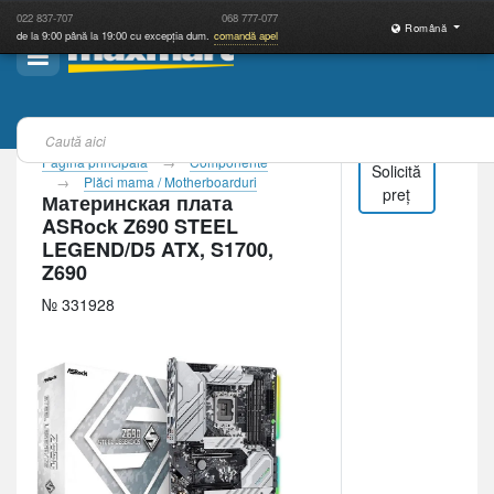
022
837-707
068
777-077
Română
de la 9:00 până la 19:00 cu excepția dum.
comandă apel
Pagina principală
Componente
Solicită
Plăci mama / Motherboarduri
preț
Материнская плата
ASRock Z690 STEEL
LEGEND/D5 ATX, S1700,
Z690
№ 331928