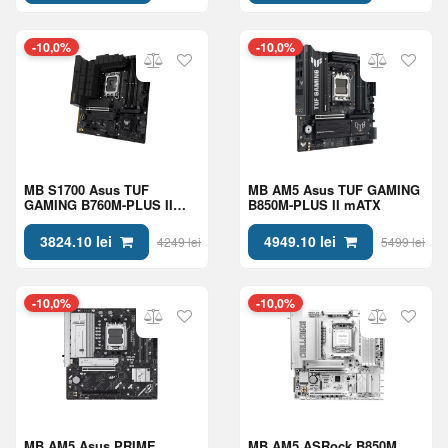
-10,0%
-10,0%
MB S1700 Asus TUF
MB AM5 Asus TUF GAMING
GAMING B760M-PLUS II
B850M-PLUS II mATX
mATX
3824.10 lei
4949.10 lei
4249 lei
5499 lei
-10,0%
-10,0%
MB AM5 Asus PRIME
MB AM5 ASRock B850M