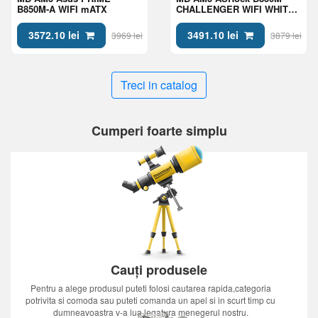
B850M-A WIFI mATX
CHALLENGER WIFI WHITE
mATX
3572.10 lei
3491.10 lei
3969 lei
3879 lei
Treci in catalog
Cumperi foarte simplu
Cauți produsele
Pentru a alege produsul puteti folosi cautarea rapida,categoria
potrivita si comoda sau puteti comanda un apel si in scurt timp cu
dumneavoastra v-a lua legatura menegerul nostru.