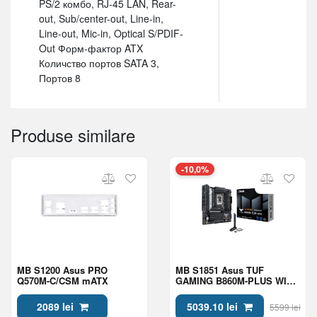
PS/2 комбо, RJ-45 LAN, Rear-
out, Sub/сenter-out, Line-in,
Line-out, Mic-in, Optical S/PDIF-
Out Форм-фактор ATX
Количство портов SATA 3,
Портов 8
Produse similare
-10,0%
MB S1200 Asus PRO
MB S1851 Asus TUF
Q570M-C/CSM mATX
GAMING B860M-PLUS WIFI
mATX
2089 lei
5039.10 lei
5599 lei