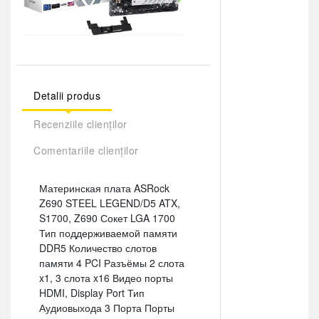
Detalii produs
Recenziile clienților
Comentariile clienților
Материнская плата ASRock
Z690 STEEL LEGEND/D5 ATX,
S1700, Z690 Сокет LGA 1700
Тип поддерживаемой памяти
DDR5 Количество слотов
памяти 4 PCI Разъёмы 2 слота
x1, 3 слота x16 Видео порты
HDMI, Display Port Тип
Аудиовыхода 3 Порта Порты