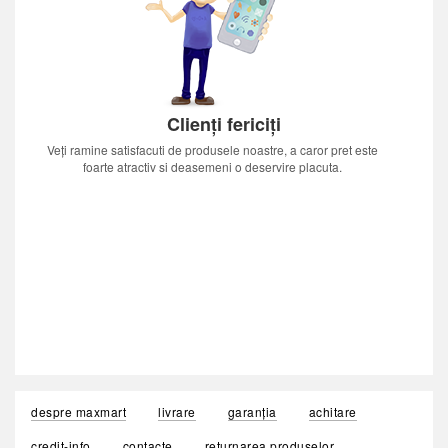
Clienți fericiți
Veți ramine satisfacuti de produsele noastre, a caror pret este
foarte atractiv si deasemeni o deservire placuta.
despre maxmart
livrare
garanția
achitare
credit-info
contacte
returnarea produselor