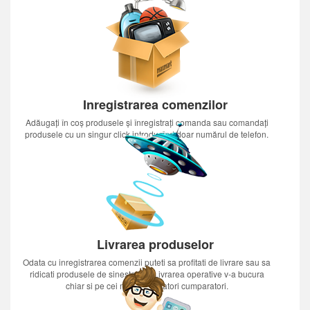
Inregistrarea comenzilor
Adăugați în coș produsele și înregistrați comanda sau comandați
produsele cu un singur click introducînd doar numărul de telefon.
Livrarea produselor
Odata cu inregistrarea comenzii puteti sa profitati de livrare sau sa
ridicati produsele de sinestatator.Livrarea operative v-a bucura
chiar si pe cei mai nerabdatori cumparatori.