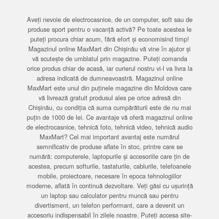
Aveți nevoie de electrocasnice, de un computer, soft sau de
produse sport pentru o vacanță activă? Pe toate acestea le
puteți procura chiar acum, fără efort și economisind timp!
Magazinul online MaxMart din Chișinău vă vine în ajutor și
vă scutește de umblatul prin magazine. Puteți comanda
orice produs chiar de acasă, iar curierul nostru vi-l va livra la
adresa indicată de dumneavoastră. Magazinul online
MaxMart este unul din puținele magazine din Moldova care
vă livrează gratuit produsul ales pe orice adresă din
Chișinău, cu condiția că suma cumpărăturii este de nu mai
puțin de 1000 de lei. Ce avantaje vă oferă magazinul online
de electrocasnice, tehnică foto, tehnică video, tehnică audio
MaxMart? Cel mai important avantaj este numărul
semnificativ de produse aflate în stoc, printre care se
numără: computerele, laptopurile și accesoriile care țin de
acestea, precum softurile, tastaturile, cablurile, telefoanele
mobile, proiectoare, necesare în epoca tehnologiilor
moderne, aflată în continuă dezvoltare. Veți găsi cu ușurință
un laptop sau calculator pentru muncă sau pentru
divertisment, un telefon performant, care a devenit un
accesoriu indispensabil în zilele noastre. Puteți accesa site-