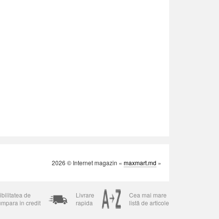
2026 © Internet magazin «
maxmart.md
»
bilitatea de
Livrare
Cea mai mare
umpara in credit
rapida
listă de articole