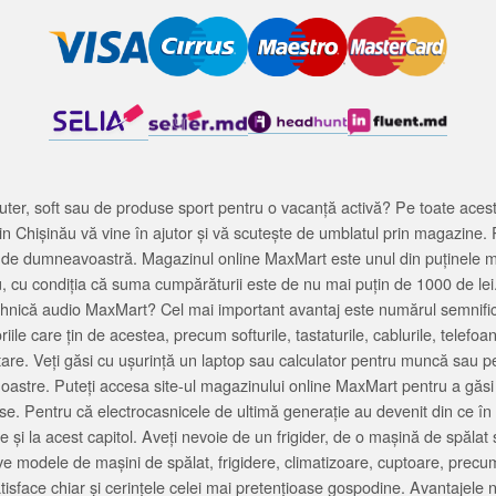
ter, soft sau de produse sport pentru o vacanță activă? Pe toate acestea
 Chișinău vă vine în ajutor și vă scutește de umblatul prin magazine. 
cată de dumneavoastră. Magazinul online MaxMart este unul din puținele 
u, cu condiția că suma cumpărăturii este de nu mai puțin de 1000 de lei
tehnică audio MaxMart? Cel mai important avantaj este numărul semnifica
ile care țin de acestea, precum softurile, tastaturile, cablurile, telef
tare. Veți găsi cu ușurință un laptop sau calculator pentru muncă sau p
noastre. Puteți accesa site-ul magazinului online MaxMart pentru a găsi
ase. Pentru că electrocasnicele de ultimă generație au devenit din ce în
și la acest capitol. Aveți nevoie de un frigider, de o mașină de spăl
e modele de mașini de spălat, frigidere, climatizoare, cuptoare, precum
satisface chiar și cerințele celei mai pretențioase gospodine. Avantajel