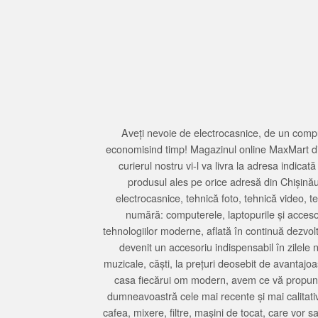
Aveți nevoie de electrocasnice, de un compu
economisind timp! Magazinul online MaxMart din
curierul nostru vi-l va livra la adresa indi
produsul ales pe orice adresă din Chișină
electrocasnice, tehnică foto, tehnică video, 
numără: computerele, laptopurile și accesori
tehnologiilor moderne, aflată în continuă dezvol
devenit un accesoriu indispensabil în zilele 
muzicale, căști, la prețuri deosebit de avantajo
casa fiecărui om modern, avem ce vă propune 
dumneavoastră cele mai recente și mai calitativ
cafea, mixere, filtre, mașini de tocat, care vor 