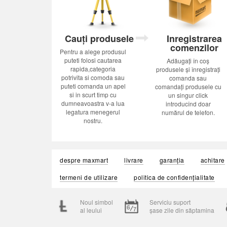
Cauți produsele
Inregistrarea
comenzilor
Pentru a alege produsul
puteti folosi cautarea
Adăugați în coș
rapida,categoria
produsele și înregistrați
potrivita si comoda sau
comanda sau
puteti comanda un apel
comandați produsele cu
si in scurt timp cu
un singur click
dumneavoastra v-a lua
introducînd doar
legatura menegerul
numărul de telefon.
nostru.
despre maxmart
livrare
garanția
achitare
termeni de utilizare
politica de confidențialitate
Noul simbol
Serviciu suport
al leului
șase zile din săptamina