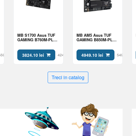
MB S1700 Asus TUF
MB AM5 Asus TUF
GAMING B760M-PLUS
GAMING B850M-PLUS
II mATX
II mATX
3824.10 lei
4949.10 lei
5599 lei
4249 lei
5499 lei
Treci in catalog