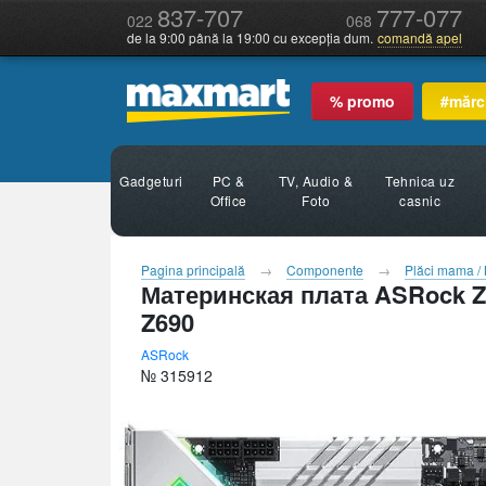
837-707
777-077
022
068
de la 9:00 până la 19:00 cu excepția dum.
comandă apel
% promo
#mărc
Gadgeturi
PC &
TV, Audio &
Tehnica uz
Office
Foto
casnic
Pagina principală
Componente
Plăci mama /
Материнская плата ASRock Z
Z690
ASRock
№ 315912