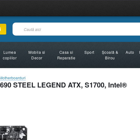
i
Lumea
Mobila si
Casa si
Sport
Şcoală &
Auto
copiilor
Decor
Reparatie
Birou
 Motherboarduri
690 STEEL LEGEND ATX, S1700, Intel®