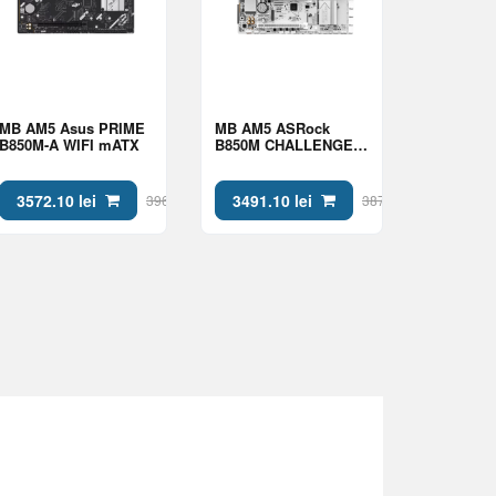
MB AM5 Asus PRIME
MB AM5 ASRock
B850M-A WIFI mATX
B850M CHALLENGER
WIFI WHITE mATX
3572.10 lei
3491.10 lei
3969 lei
3879 lei