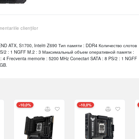
entariile clienților
D ATX, S1700, Intel® Z690 Тип памяти : DDR4 Количество слотов
PS/2 : 1 NGFF M.2 : 3 Максимальный объем оперативной памяти :
: 4 Frecventa memorie : 5200 MHz Conectari SATA : 8 PS/2 : 1 NGFF
 GB.
-10,0%
-10,0%