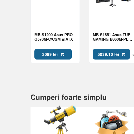
MB S1200 Asus PRO
MB S1851 Asus TUF
Q570M-C/CSM mATX
GAMING B860M-PLUS
WIFI mATX
2089 lei
5039.10 lei
Cumperi foarte simplu