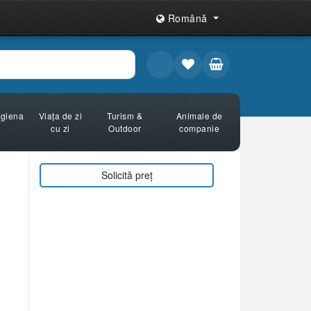
Română
Igiena
Viața de zi
Turism &
Animale de
cu zi
Outdoor
companie
Solicită preț