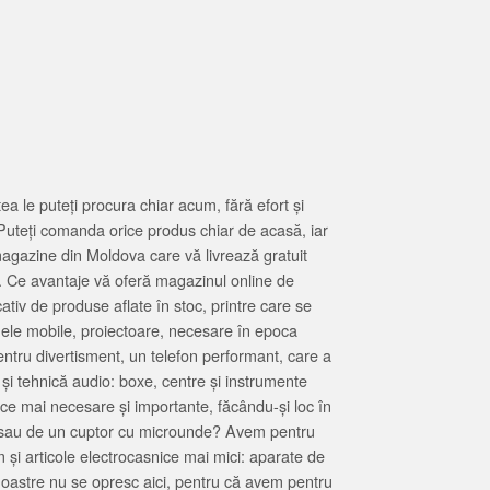
 le puteți procura chiar acum, fără efort și
Puteți comanda orice produs chiar de acasă, iar
magazine din Moldova care vă livrează gratuit
. Ce avantaje vă oferă magazinul online de
tiv de produse aflate în stoc, printre care se
oanele mobile, proiectoare, necesare în epoca
entru divertisment, un telefon performant, care a
 și tehnică audio: boxe, centre și instrumente
 ce mai necesare și importante, făcându-și loc în
at sau de un cuptor cu microunde? Avem pentru
 și articole electrocasnice mai mici: aparate de
e noastre nu se opresc aici, pentru că avem pentru