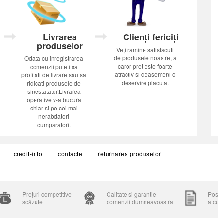
Livrarea
Clienți fericiți
produselor
Veți ramine satisfacuti
de produsele noastre, a
Odata cu inregistrarea
caror pret este foarte
comenzii puteti sa
atractiv si deasemeni o
profitati de livrare sau sa
deservire placuta.
ridicati produsele de
sinestatator.Livrarea
operative v-a bucura
chiar si pe cei mai
nerabdatori
cumparatori.
credit-info
contacte
returnarea produselor
Prețuri competitive
Calitate si garantie
Posi
scăzute
comenzii dumneavoastra
a c