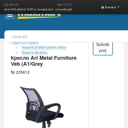
022
837-707
068
777-077
Română
de la 9:00 până la 19:00 cu excepția dum.
comandă apel
Pagina principală
Solicită
Scaune şi fotolii pentru oficiu
preț
Scaune de birou
Кресло Art Metal Furniture
Veb (A1/Grey
№ 235612