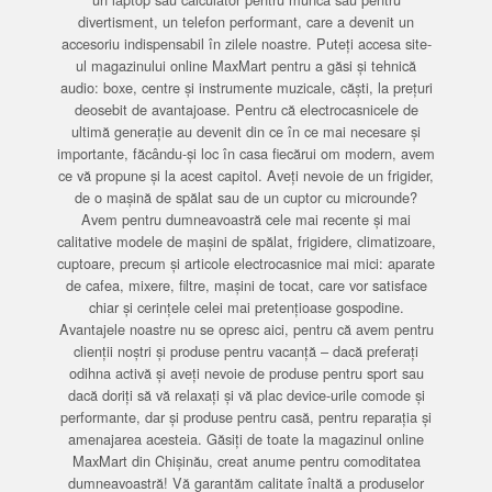
divertisment, un telefon performant, care a devenit un
accesoriu indispensabil în zilele noastre. Puteți accesa site-
ul magazinului online MaxMart pentru a găsi și tehnică
audio: boxe, centre și instrumente muzicale, căști, la prețuri
deosebit de avantajoase. Pentru că electrocasnicele de
ultimă generație au devenit din ce în ce mai necesare și
importante, făcându-și loc în casa fiecărui om modern, avem
ce vă propune și la acest capitol. Aveți nevoie de un frigider,
de o mașină de spălat sau de un cuptor cu microunde?
Avem pentru dumneavoastră cele mai recente și mai
calitative modele de mașini de spălat, frigidere, climatizoare,
cuptoare, precum și articole electrocasnice mai mici: aparate
de cafea, mixere, filtre, mașini de tocat, care vor satisface
chiar și cerințele celei mai pretențioase gospodine.
Avantajele noastre nu se opresc aici, pentru că avem pentru
clienții noștri și produse pentru vacanță – dacă preferați
odihna activă și aveți nevoie de produse pentru sport sau
dacă doriți să vă relaxați și vă plac device-urile comode și
performante, dar și produse pentru casă, pentru reparația și
amenajarea acesteia. Găsiți de toate la magazinul online
MaxMart din Chișinău, creat anume pentru comoditatea
dumneavoastră! Vă garantăm calitate înaltă a produselor