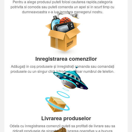
Pentru a alege produsul puteti folosi cautarea rapida,categoria
potrivita si comoda sau puteti comanda un apel si in scurt timp cu
dumneavoastra v-a lua legatura menegerul nostru.
Inregistrarea comenzilor
Adăugați în coș produsele și înregistrați comanda sau comandați
produsele cu un singur click introducînd doar numărul de telefon.
Livrarea produselor
Odata cu inregistrarea comenzii puteti sa profitati de livrare sau sa
ridicati produsele de sinestatator.Livrarea operative v-a bucura