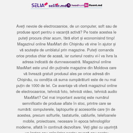
Aveți nevoie de electrocasnice, de un computer, soft sau de
produse sport pentru o vacanță activă? Pe toate acestea le
puteți procura chiar acum, fără efort și economisind timp!
Magazinul online MaxMart din Chișinău vă vine în ajutor și
vă scutește de umblatul prin magazine. Puteți comanda
orice produs chiar de acasă, iar curierul nostru vi-l va livra la
adresa indicată de dumneavoastră. Magazinul online
MaxMart este unul din puținele magazine din Moldova care
vă livrează gratuit produsul ales pe orice adresă din
Chișinău, cu condiția că suma cumpărăturii este de nu mai
puțin de 1000 de lei. Ce avantaje vă oferă magazinul online
de electrocasnice, tehnică foto, tehnică video, tehnică audio
MaxMart? Cel mai important avantaj este numărul
semnificativ de produse aflate în stoc, printre care se
numără: computerele, laptopurile și accesoriile care țin de
acestea, precum softurile, tastaturile, cablurile, telefoanele
mobile, proiectoare, necesare în epoca tehnologiilor
moderne, aflată în continuă dezvoltare. Veți găsi cu ușurință
un laptop sau calculator pentru muncă sau pentru