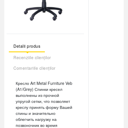
Detalii produs
Recenziile clienților
Comentariile clienților
Кресло Art Metal Furniture Veb
(A1/Grey) Спинки кресел
выполнены из прочной
упругой сетки, что позволяет
креслу принять форму Вашей
спины и значительно
облегчить нагрузку на
позвоночник во время