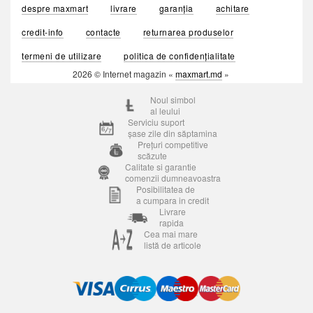
despre maxmart
livrare
garanția
achitare
credit-info
contacte
returnarea produselor
termeni de utilizare
politica de confidențialitate
2026 © Internet magazin «
maxmart.md
»
Noul simbol
al leului
Serviciu suport
șase zile din săptamina
Prețuri competitive
scăzute
Calitate si garantie
comenzii dumneavoastra
Posibilitatea de
a cumpara in credit
Livrare
rapida
Cea mai mare
listă de articole