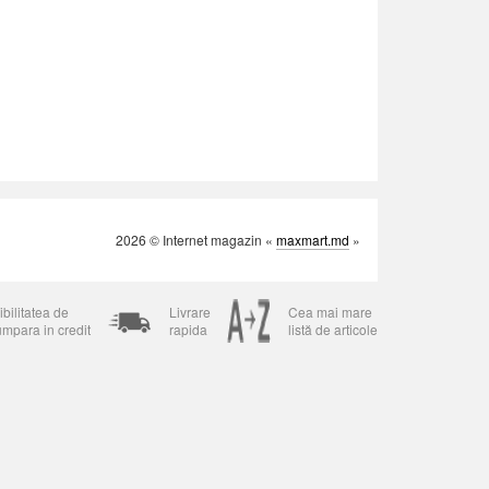
2026 © Internet magazin «
maxmart.md
»
bilitatea de
Livrare
Cea mai mare
umpara in credit
rapida
listă de articole