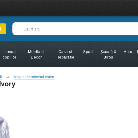
i
Lumea
Mobila si
Casa si
Sport
Şcoală &
Auto
copiilor
Decor
Reparatie
Birou
ii
Maşini de măcinat cafea
Ivory