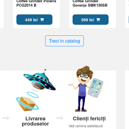
Coffee Grinder Polaris
Coffee Grinder
PCG2014 B
Gorenje SMK150SB
449 lei
599 lei
Treci in catalog
Livrarea
Clienți fericiți
produselor
Veți ramine satisfacuti