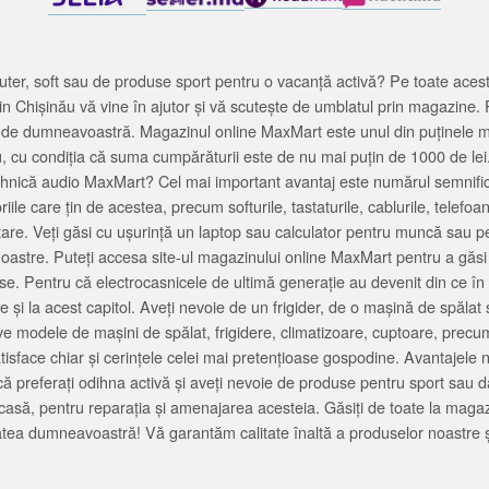
ter, soft sau de produse sport pentru o vacanță activă? Pe toate acestea
 Chișinău vă vine în ajutor și vă scutește de umblatul prin magazine. 
cată de dumneavoastră. Magazinul online MaxMart este unul din puținele 
u, cu condiția că suma cumpărăturii este de nu mai puțin de 1000 de lei
tehnică audio MaxMart? Cel mai important avantaj este numărul semnifica
ile care țin de acestea, precum softurile, tastaturile, cablurile, telef
tare. Veți găsi cu ușurință un laptop sau calculator pentru muncă sau p
noastre. Puteți accesa site-ul magazinului online MaxMart pentru a găsi
ase. Pentru că electrocasnicele de ultimă generație au devenit din ce în
și la acest capitol. Aveți nevoie de un frigider, de o mașină de spăl
e modele de mașini de spălat, frigidere, climatizoare, cuptoare, precum
satisface chiar și cerințele celei mai pretențioase gospodine. Avantajel
că preferați odihna activă și aveți nevoie de produse pentru sport sau dac
casă, pentru reparația și amenajarea acesteia. Găsiți de toate la maga
tea dumneavoastră! Vă garantăm calitate înaltă a produselor noastre ș