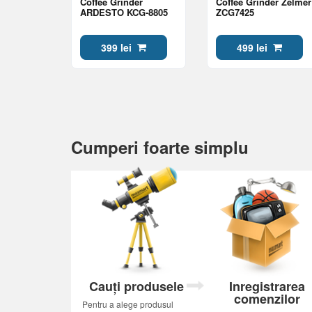
Coffee Grinder
Coffee Grinder Zelmer
ARDESTO KCG-8805
ZCG7425
399 lei
499 lei
Cumperi foarte simplu
Cauți produsele
Inregistrarea
comenzilor
Pentru a alege produsul