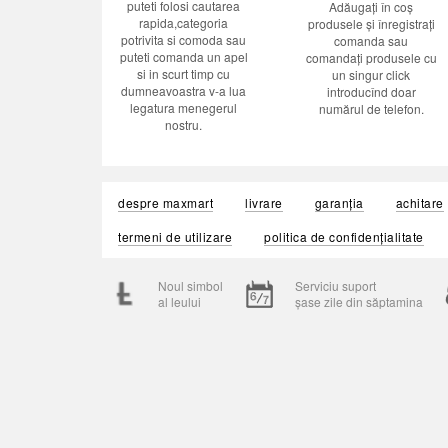
puteti folosi cautarea
Adăugați în coș
rapida,categoria
produsele și înregistrați
potrivita si comoda sau
comanda sau
puteti comanda un apel
comandați produsele cu
si in scurt timp cu
un singur click
dumneavoastra v-a lua
introducînd doar
legatura menegerul
numărul de telefon.
nostru.
despre maxmart
livrare
garanția
achitare
termeni de utilizare
politica de confidențialitate
Noul simbol
Serviciu suport
al leului
șase zile din săptamina