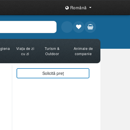
Română
Igiena
Viața de zi
Turism &
Animale de
cu zi
Outdoor
companie
Solicită preț