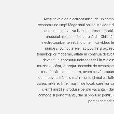
Aveți nevoie de electrocasnice, de un compu
economisind timp! Magazinul online MaxMart din
curierul nostru vi-l va livra la adresa indi
produsul ales pe orice adresă din Chișină
electrocasnice, tehnică foto, tehnică video, 
numără: computerele, laptopurile și accesori
tehnologiilor moderne, aflată în continuă dezvol
devenit un accesoriu indispensabil în zilele 
muzicale, căști, la prețuri deosebit de avantajo
casa fiecărui om modern, avem ce vă propune 
dumneavoastră cele mai recente și mai calitativ
cafea, mixere, filtre, mașini de tocat, care vor 
clienții noștri și produse pentru vacanță – da
comode și performante, dar și produse pentru 
pentru comodita