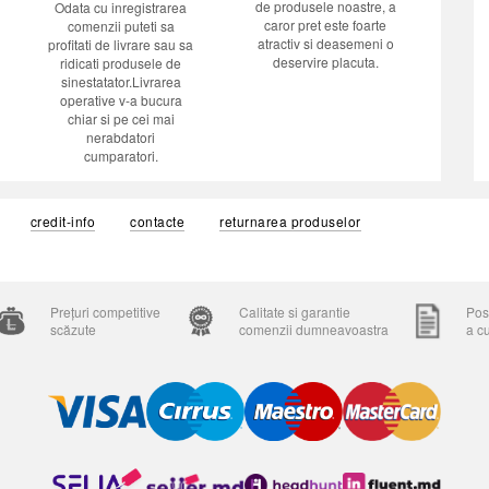
de produsele noastre, a
Odata cu inregistrarea
caror pret este foarte
comenzii puteti sa
atractiv si deasemeni o
profitati de livrare sau sa
deservire placuta.
ridicati produsele de
sinestatator.Livrarea
operative v-a bucura
chiar si pe cei mai
nerabdatori
cumparatori.
credit-info
contacte
returnarea produselor
Prețuri competitive
Calitate si garantie
Posi
scăzute
comenzii dumneavoastra
a c