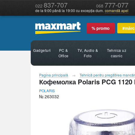
837-707
777-077
022
068
de la 9:00 până la 19:00 cu excepția dum.
comandă apel
% promo
#mărc
Gadgeturi
PC &
TV, Audio &
Tehnica uz
Office
Foto
casnic
Pagina principală
Tehnică pentru pregătirea mancăr
Кофемолка Polaris PCG 1120 
POLARIS
№ 263032