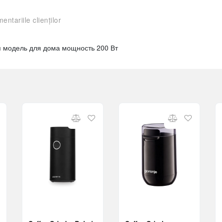
entariile clienților
я модель для дома мощность 200 Вт