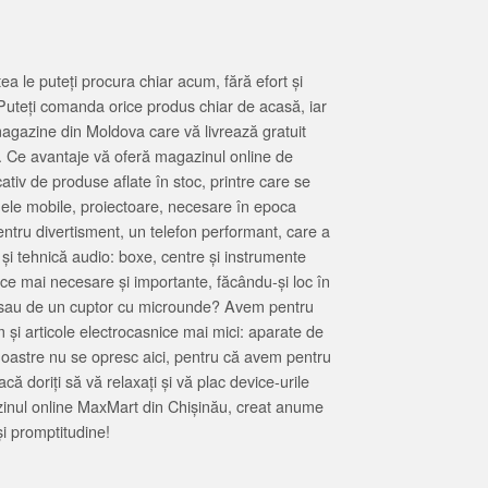
 le puteți procura chiar acum, fără efort și
Puteți comanda orice produs chiar de acasă, iar
magazine din Moldova care vă livrează gratuit
. Ce avantaje vă oferă magazinul online de
tiv de produse aflate în stoc, printre care se
oanele mobile, proiectoare, necesare în epoca
entru divertisment, un telefon performant, care a
 și tehnică audio: boxe, centre și instrumente
 ce mai necesare și importante, făcându-și loc în
at sau de un cuptor cu microunde? Avem pentru
 și articole electrocasnice mai mici: aparate de
e noastre nu se opresc aici, pentru că avem pentru
ă doriți să vă relaxați și vă plac device-urile
zinul online MaxMart din Chișinău, creat anume
i promptitudine!