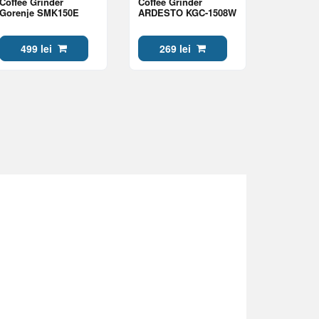
Coffee Grinder
Coffee Grinder
Gorenje SMK150E
ARDESTO KGC-1508W
499 lei
269 lei