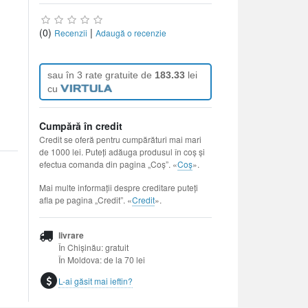
(0)
|
Recenzii
Adaugă o recenzie
sau în 3 rate gratuite de
183.33
lei
cu
Cumpără în credit
Credit se oferă pentru cumpărături mai mari
de 1000 lei. Puteți adăuga produsul în coș și
efectua comanda din pagina „Coș”. «
Coș
».
Mai multe informații despre creditare puteți
afla pe pagina „Credit”. «
Credit
».
livrare
În Chișinău: gratuit
În Moldova: de la 70 lei
L-ai găsit mai ieftin?