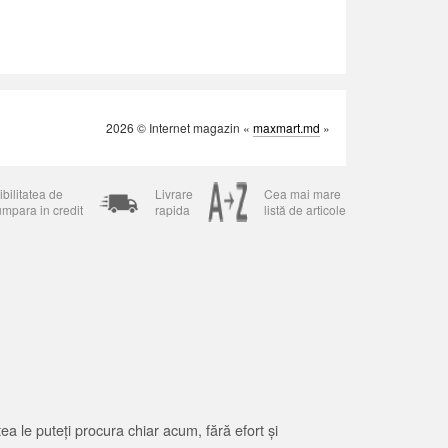
2026 © Internet magazin «
maxmart.md
»
bilitatea de
Livrare
Cea mai mare
umpara in credit
rapida
listă de articole
 le puteți procura chiar acum, fără efort și