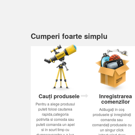
Cumperi foarte simplu
Cauți produsele
Inregistrarea
comenzilor
Pentru a alege produsul
puteti folosi cautarea
Adăugați în coș
rapida,categoria
produsele și înregistrați
potrivita si comoda sau
comanda sau
puteti comanda un apel
comandați produsele cu
si in scurt timp cu
un singur click
dumneavoastra v-a lua
introducînd doar