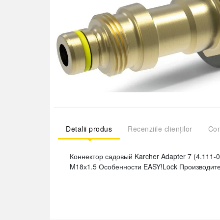
Detalii produs
Recenziile clienților
Com
Коннектор садовый Karcher Adapter 7 (4.111-
M18х1.5 Особенности EASY!Lock Производите