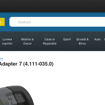
i
Lumea
Mobila si
Casa si
Sport
Şcoală &
Auto
copiilor
Decor
Reparatie
Birou
are
apter 7 (4.111-035.0)