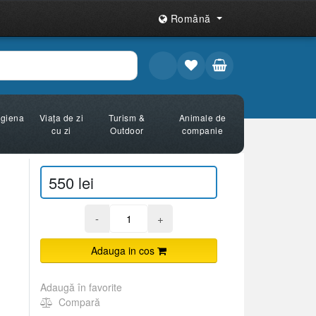
Română
Igiena
Viața de zi
Turism &
Animale de
cu zi
Outdoor
companie
550 lei
-
+
Adauga in cos
Adaugă în favorite
Compară