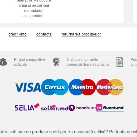
chiar si pe cei mai
nerabdatori
cumparatori.
credit-info
contacte
returnarea produselor
Prețuri competitive
Calitate si garantie
Posi
scăzute
comenzii dumneavoastra
a c
ter, soft sau de produse sport pentru o vacanță activă? Pe toate acestea