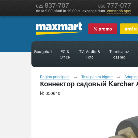
837-707
777-077
022
068
de la 9:00 până la 19:00 cu excepția dum.
comandă apel
% promo
#mărc
Gadgeturi
PC &
TV, Audio &
Tehnica uz
Office
Foto
casnic
Pagina principală
Totul pentru irigare
Adapto
Коннектор садовый Karcher Ad
№ 350640