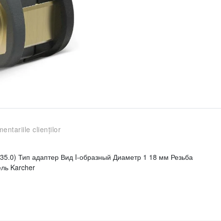
entariile clienților
035.0) Тип адаптер Вид I-образный Диаметр 1 18 мм Резьба
ль Karcher