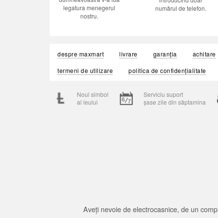
legatura menegerul
numărul de telefon.
nostru.
despre maxmart
livrare
garanția
achitare
termeni de utilizare
politica de confidențialitate
Noul simbol
Serviciu suport
al leului
șase zile din săptamina
Aveți nevoie de electrocasnice, de un compu