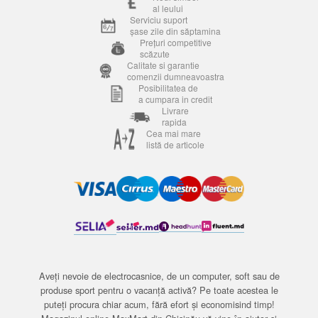
al leului
Serviciu suport
șase zile din săptamina
Prețuri competitive
scăzute
Calitate si garantie
comenzii dumneavoastra
Posibilitatea de
a cumpara in credit
Livrare
rapida
Cea mai mare
listă de articole
Aveți nevoie de electrocasnice, de un computer, soft sau de
produse sport pentru o vacanță activă? Pe toate acestea le
puteți procura chiar acum, fără efort și economisind timp!