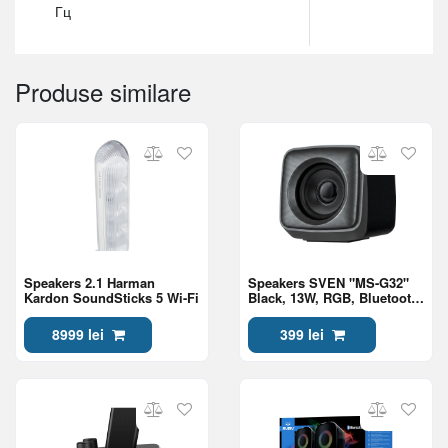
Гц
Produse similare
Speakers 2.1 Harman
Speakers SVEN "MS-G32"
Kardon SoundSticks 5 Wi-Fi
Black, 13W, RGB, Bluetooth,
2.1
8999 lei
399 lei