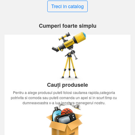
Treci in catalog
Cumperi foarte simplu
Cauți produsele
Pentru a alege produsul puteti folosi cautarea rapida,categoria
potrivita si comoda sau puteti comanda un apel si in scurt timp cu
dumneavoastra v-a lua legatura menegerul nostru.