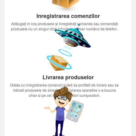
Inregistrarea comenzilor
Adăugați în coș produsele și înregistrați comanda sau comandați
produsele cu un singur click introducînd doar numărul de telefon.
Livrarea produselor
Odata cu inregistrarea comenzii puteti sa profitati de livrare sau sa
ridicati produsele de sinestatator.Livrarea operative v-a bucura
chiar si pe cei mai nerabdatori cumparatori.