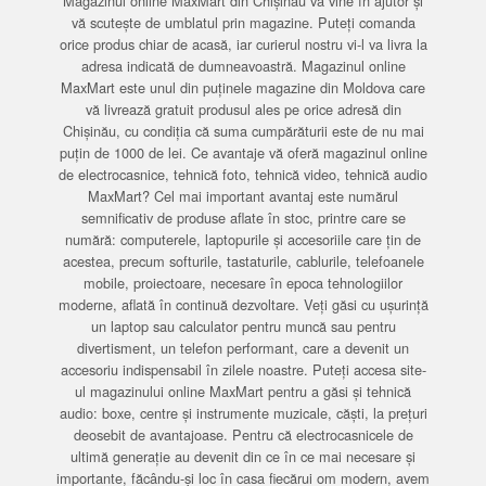
Magazinul online MaxMart din Chișinău vă vine în ajutor și
vă scutește de umblatul prin magazine. Puteți comanda
orice produs chiar de acasă, iar curierul nostru vi-l va livra la
adresa indicată de dumneavoastră. Magazinul online
MaxMart este unul din puținele magazine din Moldova care
vă livrează gratuit produsul ales pe orice adresă din
Chișinău, cu condiția că suma cumpărăturii este de nu mai
puțin de 1000 de lei. Ce avantaje vă oferă magazinul online
de electrocasnice, tehnică foto, tehnică video, tehnică audio
MaxMart? Cel mai important avantaj este numărul
semnificativ de produse aflate în stoc, printre care se
numără: computerele, laptopurile și accesoriile care țin de
acestea, precum softurile, tastaturile, cablurile, telefoanele
mobile, proiectoare, necesare în epoca tehnologiilor
moderne, aflată în continuă dezvoltare. Veți găsi cu ușurință
un laptop sau calculator pentru muncă sau pentru
divertisment, un telefon performant, care a devenit un
accesoriu indispensabil în zilele noastre. Puteți accesa site-
ul magazinului online MaxMart pentru a găsi și tehnică
audio: boxe, centre și instrumente muzicale, căști, la prețuri
deosebit de avantajoase. Pentru că electrocasnicele de
ultimă generație au devenit din ce în ce mai necesare și
importante, făcându-și loc în casa fiecărui om modern, avem