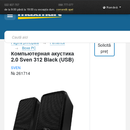
022
837-707
068
777-077
Română
de la 9:00 până la 19:00 cu excepția dum.
comandă apel
Pagina principală
Periferice
Solicită
Boxe PC
preț
Компьютерная акустика
2.0 Sven 312 Black (USB)
SVEN
№ 261714