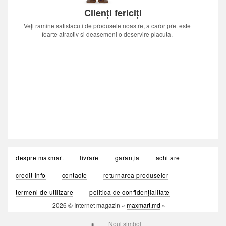
Clienți fericiți
Veți ramine satisfacuti de produsele noastre, a caror pret este
foarte atractiv si deasemeni o deservire placuta.
despre maxmart
livrare
garanția
achitare
credit-info
contacte
returnarea produselor
termeni de utilizare
politica de confidențialitate
2026 © Internet magazin «
maxmart.md
»
Noul simbol