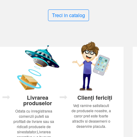
Treci in catalog
Livrarea
Clienți fericiți
produselor
Veți ramine satisfacuti
de produsele noastre, a
Odata cu inregistrarea
caror pret este foarte
comenzii puteti sa
atractiv si deasemeni o
profitati de livrare sau sa
deservire placuta.
ridicati produsele de
sinestatator.Livrarea
operative v-a bucura