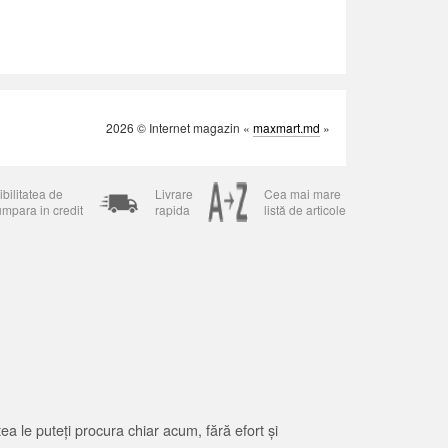
2026 © Internet magazin «
maxmart.md
»
bilitatea de
Livrare
Cea mai mare
umpara in credit
rapida
listă de articole
 le puteți procura chiar acum, fără efort și