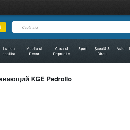
i
Lumea
Mobila si
Casa si
Sport
Şcoală &
Auto
copiilor
Decor
Reparatie
Birou
авающий KGE Pedrollo