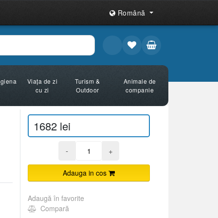
Română
Igiena
Viața de zi
Turism &
Animale de
cu zi
Outdoor
companie
1682 lei
-
+
Adauga in cos
Adaugă în favorite
Compară