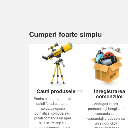
Cumperi foarte simplu
Cauți produsele
Inregistrarea
comenzilor
Pentru a alege produsul
puteti folosi cautarea
Adăugați în coș
rapida,categoria
produsele și înregistrați
potrivita si comoda sau
comanda sau
puteti comanda un apel
comandați produsele cu
si in scurt timp cu
un singur click
dumneavoastra v-a lua
introducînd doar