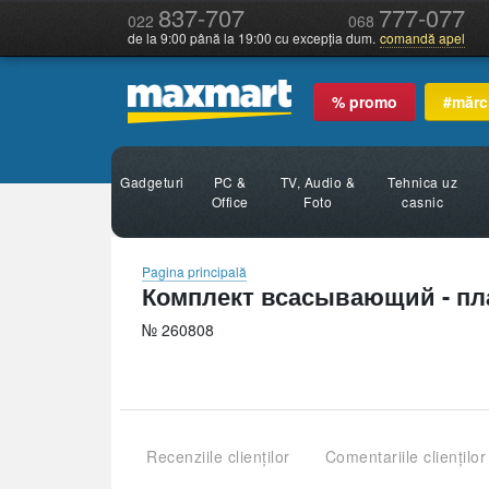
837-707
777-077
022
068
de la 9:00 până la 19:00 cu excepția dum.
comandă apel
% promo
#mărc
Gadgeturi
PC &
TV, Audio &
Tehnica uz
Office
Foto
casnic
Pagina principală
Комплект всасывающий - пл
№ 260808
Recenziile clienților
Comentariile clienților