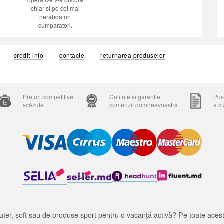
chiar si pe cei mai
nerabdatori
cumparatori.
credit-info
contacte
returnarea produselor
Prețuri competitive
Calitate si garantie
Posi
scăzute
comenzii dumneavoastra
a c
ter, soft sau de produse sport pentru o vacanță activă? Pe toate acestea