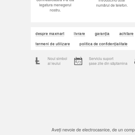
legatura menegerul
numărul de telefon.
nostru.
despre maxmart
livrare
garanția
achitare
termeni de utilizare
politica de confidențialitate
Noul simbol
Serviciu suport
al leului
șase zile din săptamina
Aveți nevoie de electrocasnice, de un compu