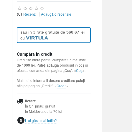
(0)
|
Recenzii
Adaugă o recenzie
sau în 3 rate gratuite de
560.67
lei
cu
Cumpără în credit
Credit se oferă pentru cumpărături mai mari
de 1000 lei. Puteți adăuga produsul în coș și
efectua comanda din pagina „Coș”. «
Coș
».
Mai multe informații despre creditare puteți
afla pe pagina „Credit”. «
Credit
».
livrare
În Chișinău: gratuit
În Moldova: de la 70 lei
L-ai găsit mai ieftin?