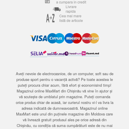
a cumpara in credit
Livrare
rapida
Cea mai mare
listă de articole
Aveți nevoie de electrocasnice, de un computer, soft sau de
produse sport pentru o vacanță activă? Pe toate acestea le
puteți procura chiar acum, fără efort și economisind timp!
Magazinul online MaxMart din Chișinău vă vine în ajutor și
vă scutește de umblatul prin magazine. Puteți comanda
orice produs chiar de acasă, iar curierul nostru vi-l va livra la
adresa indicată de dumneavoastră. Magazinul online
MaxMart este unul din puținele magazine din Moldova care
vă livrează gratuit produsul ales pe orice adresă din
Chișinău, cu condiția că suma cumpărăturii este de nu mai