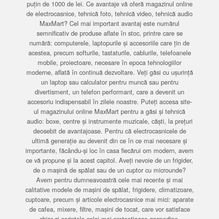
puțin de 1000 de lei. Ce avantaje vă oferă magazinul online
de electrocasnice, tehnică foto, tehnică video, tehnică audio
MaxMart? Cel mai important avantaj este numărul
semnificativ de produse aflate în stoc, printre care se
numără: computerele, laptopurile și accesoriile care țin de
acestea, precum softurile, tastaturile, cablurile, telefoanele
mobile, proiectoare, necesare în epoca tehnologiilor
moderne, aflată în continuă dezvoltare. Veți găsi cu ușurință
un laptop sau calculator pentru muncă sau pentru
divertisment, un telefon performant, care a devenit un
accesoriu indispensabil în zilele noastre. Puteți accesa site-
ul magazinului online MaxMart pentru a găsi și tehnică
audio: boxe, centre și instrumente muzicale, căști, la prețuri
deosebit de avantajoase. Pentru că electrocasnicele de
ultimă generație au devenit din ce în ce mai necesare și
importante, făcându-și loc în casa fiecărui om modern, avem
ce vă propune și la acest capitol. Aveți nevoie de un frigider,
de o mașină de spălat sau de un cuptor cu microunde?
Avem pentru dumneavoastră cele mai recente și mai
calitative modele de mașini de spălat, frigidere, climatizoare,
cuptoare, precum și articole electrocasnice mai mici: aparate
de cafea, mixere, filtre, mașini de tocat, care vor satisface
chiar și cerințele celei mai pretențioase gospodine.