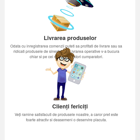
Livrarea produselor
Odata cu inregistrarea comenzii puteti sa profitati de livrare sau sa
ridicati produsele de sinestatator.Livrarea operative v-a bucura
chiar si pe cei mai nerabdatori cumparatori.
Clienți fericiți
Veți ramine satisfacuti de produsele noastre, a caror pret este
foarte atractiv si deasemeni o deservire placuta.