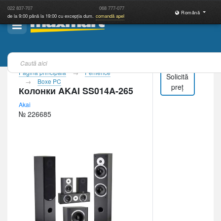
022
837-707
068
777-077
Română
de la 9:00 până la 19:00 cu excepția dum.
comandă apel
Pagina principală
Periferice
Solicită
Boxe PC
preț
Колонки AKAI SS014A-265
Akai
№ 226685