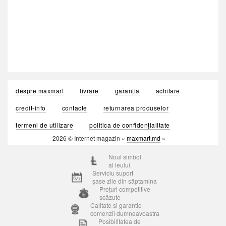
despre maxmart
livrare
garanția
achitare
credit-info
contacte
returnarea produselor
termeni de utilizare
politica de confidențialitate
2026 © Internet magazin «
maxmart.md
»
Noul simbol
al leului
Serviciu suport
șase zile din săptamina
Prețuri competitive
scăzute
Calitate si garantie
comenzii dumneavoastra
Posibilitatea de