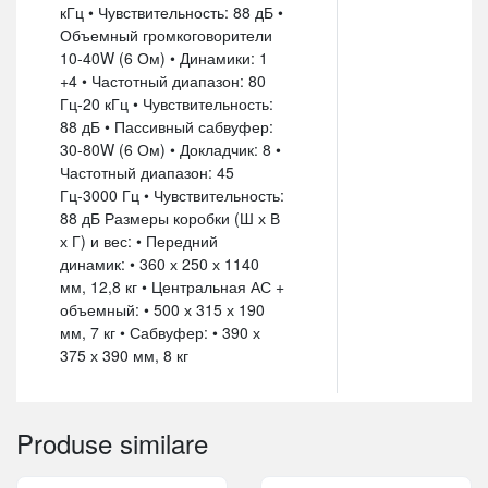
кГц • Чувствительность: 88 дБ •
Объемный громкоговорители
10-40W (6 Ом) • Динамики: 1
+4 • Частотный диапазон: 80
Гц-20 кГц • Чувствительность:
88 дБ • Пассивный сабвуфер:
30-80W (6 Ом) • Докладчик: 8 •
Частотный диапазон: 45
Гц-3000 Гц • Чувствительность:
88 дБ Размеры коробки (Ш х В
х Г) и вес: • Передний
динамик: • 360 х 250 х 1140
мм, 12,8 кг • Центральная АС +
объемный: • 500 х 315 х 190
мм, 7 кг • Сабвуфер: • 390 х
375 х 390 мм, 8 кг
Produse similare