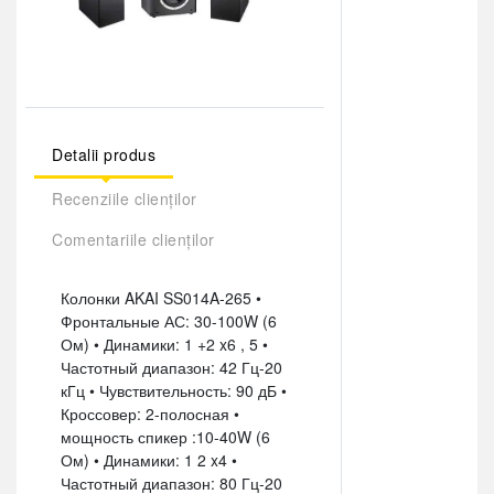
Detalii produs
Recenziile clienților
Comentariile clienților
Колонки AKAI SS014A-265 •
Фронтальные АС: 30-100W (6
Ом) • Динамики: 1 +2 x6 , 5 •
Частотный диапазон: 42 Гц-20
кГц • Чувствительность: 90 дБ •
Кроссовер: 2-полосная •
мощность спикер :10-40W (6
Ом) • Динамики: 1 2 x4 •
Частотный диапазон: 80 Гц-20