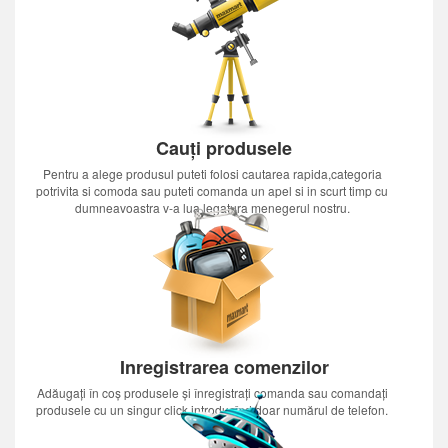
Cauți produsele
Pentru a alege produsul puteti folosi cautarea rapida,categoria
potrivita si comoda sau puteti comanda un apel si in scurt timp cu
dumneavoastra v-a lua legatura menegerul nostru.
Inregistrarea comenzilor
Adăugați în coș produsele și înregistrați comanda sau comandați
produsele cu un singur click introducînd doar numărul de telefon.