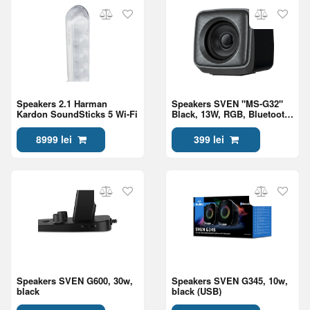
Speakers 2.1 Harman
Speakers SVEN "MS-G32"
Kardon SoundSticks 5 Wi-Fi
Black, 13W, RGB, Bluetooth,
2.1
8999 lei
399 lei
Speakers SVEN G600, 30w,
Speakers SVEN G345, 10w,
black
black (USB)