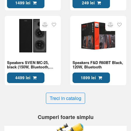
1499 lei
249 lei
Speakers SVEN MC-25,
Speakers F&D R60BT Black,
black (150W, Bluetooth,
120W, Bluetooth
RCA, OPT, HDMI, AUX, RC)
4499 lei
1899 lei
Treci in catalog
Cumperi foarte simplu